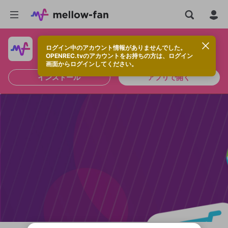
ログイン中のアカウント情報がありませんでした。
快適に視聴するなら、アプリをインストールしよう！
OPENREC.tvのアカウントをお持ちの方は、ログイン
画面からログインしてください。
インストール
アプリで開く
新規登録
OPENREC.tv アカウントは mellow-fan
OPENREC.tvアカウントはmellow-fanア
限定コミュニティ参加方法
パーソナルデータの登録
アカウントに移行しました。
カウントに統合しました。
すでにアカウントをお持ちの方は、ログイ
こちらからOPENREC.tvでログイン中のア
ン画面からログインしてください。
カウント情報を引き継ぐことができます。