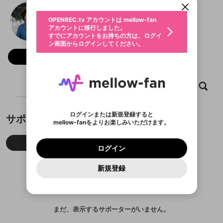
動画プレイリストを選択
生年月
Benjamin Leo
固定動画に設定
不適切なユーザーとして報告しま
ファンレター
OPENREC.tv アカウントは mellow-fan
サブスクシェア
@
新規登録
ログイン
すか？
年
月
アカウントに移行しました。
マイページに表示されている動画 (ライブ配信、配
認証コードの入力
すでにアカウントをお持ちの方は、ログイ
生年月は登録後に変更できません。
信予定、アーカイブ、アップロード動画) をページ
選択できるプレイリストがありません。
応援している配信者にファンレターを送ることがで
ン画面からログインしてください。
ご確認ください
のトップに1つ固定できます。動画タイトル横のメ
ログイン
プレイリストは動画の再生画面で作成で
きます。好きなデザインを選んでメッセージを書い
ニューより設定することができます。
メールアドレスで新規登録
メールアドレスでログイン
問題を選択してください
フォロー
この限定コミュニティは、Discordで提供されてい
性別
きます。
たり、エールアイテムでデコレーションして、配信
メールアドレスにメールを送信しました。30分以内
パスワード再設定
ます。
者に届けましょう！
にメール記載の6桁の認証コードを入力してくださ
入力していただいたメールアドレ
男性
女性
その他
利用規約とプライバシーポリシーが更新されま
問題を選択してください
詳しくはこちら
※ファンレター機能は有料サービスです。
い。
または
または
ポイントが不足しています
した。 サービスを利用するには変更後の内容を
Discordアカウントをお持ちでない方
スに、パスワード再設定用URLを
セッションの有効期限が切れたた
ホーム
動画
キャプチャ
プレイリスト
登録したメールアドレスを入力し、送信してくださ
わいせつな表現
ブロックリストに追加しますか？
この動画の公開は終了しました
お住まいの地域
ご確認いただき、同意していただく必要があり
認証コード
い。
記載されたメールを送信しました
め、ログアウトしました
Discordとは？からDiscordにアクセス
X
X
ます。
mellowポイントの購入に進みますか？
他者を誹謗中傷する表現
のでご確認ください
0
6
ログインまたは新規登録すると
サポーター
Discordアカウントを作成
mellow-fanをよりお楽しみいただけます。
キャンセル
OK
OK
0
500
著作権の侵害
Google
Google
利用規約
プレミアム会員に入会
を確認しました。
OK
いいえ
はい
mellow-fan のメールアドレス（mellow-fan.comド
この画面からDiscordに参加する
利用規約
および
プライバシーポリシー
に同意頂いた上で
ログイン
プライバシーポリシー
を確認しました。
今月
先月
累積
メイン及びcs.openrec.co.jpドメイン）が受信拒否設
次にお進みください。
OK
プライバシーの侵害
ご登録いただいた情報はサービスの向上を目的
ログイン
再設定する
動画プレイリストがありません
定に含まれていないかご確認ください。
Yahoo! JAPAN
Yahoo! JAPAN
Discordは第三者が提供するコミュニティーサービスで、
として使用いたします。
報告された問題については、利用規約に違反しているか
動画プレイリストを選択
パスワードを忘れた方は
こちら
過激な暴力や自傷行為
mellow-fanとは関わりがありません。Discordに関してのお
一部サービスをご利用いただくには、生年月の
どうかをスタッフが確認します。
この機能をむやみに使
新規登録
確認しました
問い合わせにはお答えすることができません。Discordの仕
アカウントをお持ちですか？
アカウントを作成する
登録が必要です。
用することは、利用規約違反になります。
様変更により、限定コミュニティ特典の提供が終了する可能
入力
なりすまし行為
Appleでサインアップ
Appleでサインイン
動画のプレイリストを一つ選択すると、そのプレイ
ご登録いただいた情報は公開されません。
性がありますが、その際の補償は一切行いません。外部サー
リストの動画をマイページの上部にリストで表示す
ビスとのID連携に関する同意事項に同意の上、参加をお願い
閉じる
ることができます。
出会いを誘導する行為
ファンレターを作成
します。
送信
mellow-fanの
mellow-fanの
利用規約
利用規約
・
・
プライバシーポリシー
プライバシーポリシー
・
・
外部
外部
まだ、表示するサポーターがいません。
登録
外部サービスとのID連携に関する同意事項
サービスとのID連携に関する同意事項
サービスとのID連携に関する同意事項
に同意頂いた上
に同意頂いた上
閉じる
ねずみ講やマルチ商法
動画プレイリストを選択
アカウント作成
で、次にお進みください
で、次にお進みください