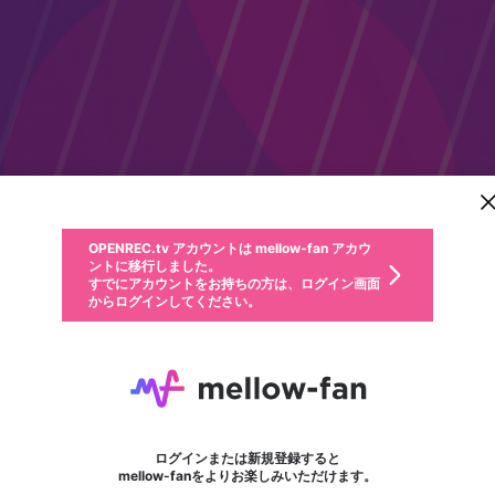
新規登録
OPENREC.tv アカウントは mellow-fan アカウ
OPENREC.tvアカウントはmellow-fanアカウン
パーソナルデータの登録
限定コミュニティ参加方法
ントに移行しました。
トに統合しました。
すでにアカウントをお持ちの方は、ログイン画面
こちらからOPENREC.tvでログイン中のアカウ
からログインしてください。
ント情報を引き継ぐことができます。
動画プレイリストを選択
生年月
固定動画に設定
不適切なユーザーとして報告します
ファンレター
サブスクシェア
OPENREC.tv アカウントは mellow-fan アカウ
@
新規登録
ログイン
か？
年
月
ントに移行しました。
マイページに表示されている動画 (ライブ配信、配信予定、ア
すでにアカウントをお持ちの方は、ログイン画面
ーカイブ、アップロード動画) をページのトップに1つ固定で
Benjamin Leo
応援している配信者にファンレターを送ることができま
生年月は登録後に変更できません。
認証コードの入力
できるプレイリストがありません。プレイリストは動画の再生画面で作
からログインしてください。
きます。動画タイトル横のメニューより設定することができま
す。好きなデザインを選んでメッセージを書いたり、エ
ログイン
す。
ご確認ください
す。
メールアドレスで新規登録
メールアドレスでログイン
問題を選択してください
ールアイテムでデコレーションして、配信者に届けまし
性別
ょう！
メールアドレスにメールを送信しました。30分以内にメ
パスワード再設定
詳しくはこちら
この限定コミュニティは、Discordで提供されています。
入力していただいたメールアドレス
男性
女性
その他
問題を選択してください
※ファンレター機能は有料サービスです。
ール記載の6桁の認証コードを入力してください。
フォロー
利用規約とプライバシーポリシーが更新されました。
または
または
ポイントが不足しています
に、パスワード再設定用URLを記載
セッションの有効期限が切れたた
Discordアカウントをお持ちでない方
サービスを利用するには変更後の内容をご確認いただ
わいせつな表現
認証コード
検索履歴をすべて削除しますか？
ブロックリストに追加しますか？
この動画の公開は終了しました
登録したメールアドレスを入力し、送信してください。
お住まいの地域
されたメールを送信しましたのでご
め、ログアウトしました
き、同意していただく必要があります。
X
X
Discordとは？からDiscordにアクセス
mellowポイントの購入に進みますか？
他者を誹謗中傷する表現
0
6
確認ください
ログインまたは新規登録すると
Discordアカウントを作成
キャンセル
mellow-fanをよりお楽しみいただけます。
いいえ
OK
はい
OK
利用規約
を確認しました。
0
500
著作権の侵害
Google
Google
キャプチャ
プレイリスト
フォロー
フォロワー
プレミアム会員に入会
mellow-fan のメールアドレス（mellow-fan.comドメイン
OK