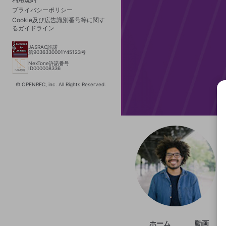
プライバシーポリシー
Cookie及び広告識別番号等に関す
るガイドライン
JASRAC許諾
第9036330001Y45123号
NexTone許諾番号
ID000008336
© OPENREC, inc. All Rights Reserved.
選択
きま
ホーム
動画