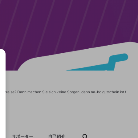
成で
Was hält Sie davon ab, Ihre Lieblingssachen zu kaufen? Ihr Budget und die hohen Preise? Dann machen Sie sich keine Sorgen, denn na-kd gutschein ist für Sie da. Mit den verfügbaren Rabattcodes und Coupons können Sie Ihre Rechnungen gut senken. Warten Sie also nicht länger und suchen Sie sich jetzt Ihren begehrtesten Artikel für weniger Geld aus. https://www.bestesparer.de/na-kd-rabattcode
サポーター
自己紹介