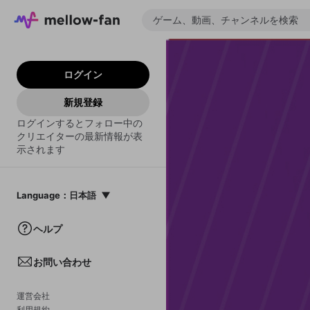
ログイン
新規登録
ログインするとフォロー中の
クリエイターの最新情報が表
示されます
Language
：
日本語
日本語
ヘルプ
English
お問い合わせ
中文(簡体)
한국어
運営会社
利用規約