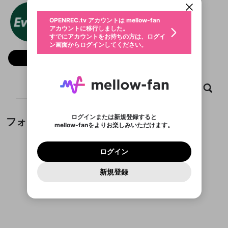
動画プレイリストを選択
生年月
Ev88 Exchange
固定動画に設定
不適切なユーザーとして報告しま
ファンレター
OPENREC.tv アカウントは mellow-fan
サブスクシェア
@
新規登録
ログイン
すか？
年
月
アカウントに移行しました。
マイページに表示されている動画 (ライブ配信、配
認証コードの入力
すでにアカウントをお持ちの方は、ログイ
生年月は登録後に変更できません。
信予定、アーカイブ、アップロード動画) をページ
選択できるプレイリストがありません。
応援している配信者にファンレターを送ることがで
ン画面からログインしてください。
ご確認ください
のトップに1つ固定できます。動画タイトル横のメ
ログイン
プレイリストは動画の再生画面で作成で
きます。好きなデザインを選んでメッセージを書い
ニューより設定することができます。
メールアドレスで新規登録
メールアドレスでログイン
問題を選択してください
フォロー
この限定コミュニティは、Discordで提供されてい
性別
きます。
たり、エールアイテムでデコレーションして、配信
メールアドレスにメールを送信しました。30分以内
パスワード再設定
ます。
者に届けましょう！
にメール記載の6桁の認証コードを入力してくださ
入力していただいたメールアドレ
男性
女性
その他
利用規約とプライバシーポリシーが更新されま
問題を選択してください
詳しくはこちら
※ファンレター機能は有料サービスです。
い。
または
または
ポイントが不足しています
した。 サービスを利用するには変更後の内容を
Discordアカウントをお持ちでない方
スに、パスワード再設定用URLを
セッションの有効期限が切れたた
ホーム
動画
キャプチャ
プレイリスト
登録したメールアドレスを入力し、送信してくださ
わいせつな表現
ブロックリストに追加しますか？
この動画の公開は終了しました
お住まいの地域
ご確認いただき、同意していただく必要があり
認証コード
い。
記載されたメールを送信しました
め、ログアウトしました
Discordとは？からDiscordにアクセス
X
X
ます。
mellowポイントの購入に進みますか？
他者を誹謗中傷する表現
のでご確認ください
0
6
ログインまたは新規登録すると
フォロー
Discordアカウントを作成
mellow-fanをよりお楽しみいただけます。
キャンセル
OK
OK
0
500
著作権の侵害
Google
Google
利用規約
プレミアム会員に入会
を確認しました。
OK
いいえ
はい
mellow-fan のメールアドレス（mellow-fan.comド
この画面からDiscordに参加する
利用規約
および
プライバシーポリシー
に同意頂いた上で
ログイン
プライバシーポリシー
を確認しました。
メイン及びcs.openrec.co.jpドメイン）が受信拒否設
次にお進みください。
OK
プライバシーの侵害
ご登録いただいた情報はサービスの向上を目的
ログイン
再設定する
動画プレイリストがありません
定に含まれていないかご確認ください。
Yahoo! JAPAN
Yahoo! JAPAN
Discordは第三者が提供するコミュニティーサービスで、
として使用いたします。
報告された問題については、利用規約に違反しているか
動画プレイリストを選択
パスワードを忘れた方は
こちら
過激な暴力や自傷行為
mellow-fanとは関わりがありません。Discordに関してのお
一部サービスをご利用いただくには、生年月の
どうかをスタッフが確認します。
この機能をむやみに使
新規登録
確認しました
問い合わせにはお答えすることができません。Discordの仕
アカウントをお持ちですか？
アカウントを作成する
登録が必要です。
用することは、利用規約違反になります。
様変更により、限定コミュニティ特典の提供が終了する可能
入力
なりすまし行為
Appleでサインアップ
Appleでサインイン
動画のプレイリストを一つ選択すると、そのプレイ
ご登録いただいた情報は公開されません。
性がありますが、その際の補償は一切行いません。外部サー
フォローしているチャンネルがありません
リストの動画をマイページの上部にリストで表示す
ビスとのID連携に関する同意事項に同意の上、参加をお願い
閉じる
ることができます。
出会いを誘導する行為
ファンレターを作成
します。
送信
mellow-fanの
mellow-fanの
利用規約
利用規約
・
・
プライバシーポリシー
プライバシーポリシー
・
・
外部
外部
登録
外部サービスとのID連携に関する同意事項
サービスとのID連携に関する同意事項
サービスとのID連携に関する同意事項
に同意頂いた上
に同意頂いた上
閉じる
ねずみ講やマルチ商法
動画プレイリストを選択
アカウント作成
で、次にお進みください
で、次にお進みください