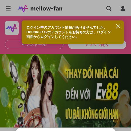
ログイン中のアカウント情報がありませんでした。
快適に視聴するなら、アプリをインストールしよう！
OPENREC.tvのアカウントをお持ちの方は、ログイン
画面からログインしてください。
インストール
アプリで開く
新規登録
OPENREC.tv アカウントは mellow-fan
OPENREC.tvアカウントはmellow-fanア
限定コミュニティ参加方法
パーソナルデータの登録
アカウントに移行しました。
カウントに統合しました。
すでにアカウントをお持ちの方は、ログイ
こちらからOPENREC.tvでログイン中のア
ン画面からログインしてください。
カウント情報を引き継ぐことができます。