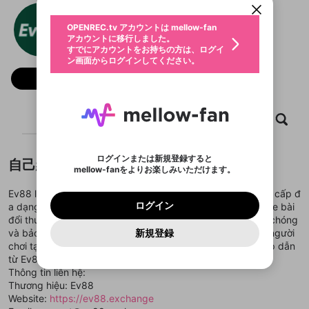
動画プレイリストを選択
生年月
Ev88 Exchange
固定動画に設定
不適切なユーザーとして報告しま
ファンレター
OPENREC.tv アカウントは mellow-fan
サブスクシェア
@
新規登録
ログイン
すか？
年
月
アカウントに移行しました。
マイページに表示されている動画 (ライブ配信、配
認証コードの入力
すでにアカウントをお持ちの方は、ログイ
生年月は登録後に変更できません。
信予定、アーカイブ、アップロード動画) をページ
選択できるプレイリストがありません。
応援している配信者にファンレターを送ることがで
ン画面からログインしてください。
ご確認ください
のトップに1つ固定できます。動画タイトル横のメ
ログイン
プレイリストは動画の再生画面で作成で
きます。好きなデザインを選んでメッセージを書い
ニューより設定することができます。
メールアドレスで新規登録
メールアドレスでログイン
問題を選択してください
フォロー
この限定コミュニティは、Discordで提供されてい
性別
きます。
たり、エールアイテムでデコレーションして、配信
メールアドレスにメールを送信しました。30分以内
パスワード再設定
ます。
者に届けましょう！
にメール記載の6桁の認証コードを入力してくださ
入力していただいたメールアドレ
男性
女性
その他
利用規約とプライバシーポリシーが更新されま
問題を選択してください
詳しくはこちら
※ファンレター機能は有料サービスです。
い。
または
または
ポイントが不足しています
した。 サービスを利用するには変更後の内容を
Discordアカウントをお持ちでない方
スに、パスワード再設定用URLを
セッションの有効期限が切れたた
ホーム
動画
キャプチャ
プレイリスト
登録したメールアドレスを入力し、送信してくださ
わいせつな表現
ブロックリストに追加しますか？
この動画の公開は終了しました
お住まいの地域
ご確認いただき、同意していただく必要があり
認証コード
い。
記載されたメールを送信しました
め、ログアウトしました
Discordとは？からDiscordにアクセス
X
X
ます。
mellowポイントの購入に進みますか？
他者を誹謗中傷する表現
のでご確認ください
0
6
ログインまたは新規登録すると
自己紹介
Discordアカウントを作成
mellow-fanをよりお楽しみいただけます。
キャンセル
OK
OK
0
500
著作権の侵害
Google
Google
利用規約
プレミアム会員に入会
を確認しました。
OK
いいえ
はい
mellow-fan のメールアドレス（mellow-fan.comド
この画面からDiscordに参加する
利用規約
および
プライバシーポリシー
に同意頂いた上で
ログイン
Ev88 là nền tảng cá cược trực tuyến chuyên nghiệp, cung cấp đ
プライバシーポリシー
を確認しました。
メイン及びcs.openrec.co.jpドメイン）が受信拒否設
次にお進みください。
OK
プライバシーの侵害
ご登録いただいた情報はサービスの向上を目的
ログイン
a dạng sản phẩm như thể thao, casino live, bắn cá và game bài
再設定する
動画プレイリストがありません
定に含まれていないかご確認ください。
Yahoo! JAPAN
Yahoo! JAPAN
Discordは第三者が提供するコミュニティーサービスで、
として使用いたします。
報告された問題については、利用規約に違反しているか
đổi thưởng. Với giao diện hiện đại, tốc độ giao dịch nhanh chóng
動画プレイリストを選択
パスワードを忘れた方は
こちら
過激な暴力や自傷行為
mellow-fanとは関わりがありません。Discordに関してのお
一部サービスをご利用いただくには、生年月の
どうかをスタッフが確認します。
この機能をむやみに使
và bảo mật cao, ev88.exchange là lựa chọn lý tưởng cho người
新規登録
確認しました
問い合わせにはお答えすることができません。Discordの仕
アカウントをお持ちですか？
アカウントを作成する
登録が必要です。
用することは、利用規約違反になります。
chơi tại Việt Nam muốn trải nghiệm cá cược an toàn và hấp dẫn
様変更により、限定コミュニティ特典の提供が終了する可能
入力
なりすまし行為
Appleでサインアップ
Appleでサインイン
動画のプレイリストを一つ選択すると、そのプレイ
ご登録いただいた情報は公開されません。
性がありますが、その際の補償は一切行いません。外部サー
từ Ev88.
リストの動画をマイページの上部にリストで表示す
ビスとのID連携に関する同意事項に同意の上、参加をお願い
閉じる
Thông tin liên hệ:
ることができます。
出会いを誘導する行為
ファンレターを作成
します。
送信
Thương hiệu: Ev88
mellow-fanの
mellow-fanの
利用規約
利用規約
・
・
プライバシーポリシー
プライバシーポリシー
・
・
外部
外部
登録
外部サービスとのID連携に関する同意事項
サービスとのID連携に関する同意事項
サービスとのID連携に関する同意事項
に同意頂いた上
に同意頂いた上
Website:
https://ev88.exchange
閉じる
ねずみ講やマルチ商法
動画プレイリストを選択
アカウント作成
で、次にお進みください
で、次にお進みください