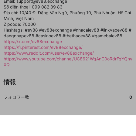
Email: support@ev88.exchange
誤解を招く配信設定
Số điện thoại: 099 082 89 83
あとで登録
Discordとは？
Discordに参加する
Địa chỉ: 10/40 Đ. Đặng Văn Ngữ, Phường 10, Phú Nhuận, Hồ Chí
mellow-fanからのお得な情報をメールで受
ゲームの録画禁止区域の配信
Minh, Việt Nam
け取る
Zipcode: 70000
改造版・海賊版ソフトの配信
Hashtags: #ev88 #ev88exchange #nhacaiev88 #linkvaoev88 #
dangnhapev88 #casinoev88 #thethaoev88 #gamebaiev88
政治的・宗教的・人種的な内容
https://x.com/ev88exchange
https://fr.pinterest.com/ev88exchange/
その他の問題
https://www.reddit.com/user/ev88exchange/
https://www.youtube.com/channel/UC8621WqAnG0oRdrFqYQny
XQ
情報
フォロワー数
0