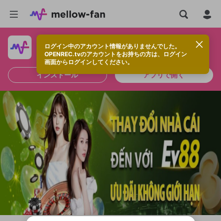
ログイン中のアカウント情報がありませんでした。
快適に視聴するなら、アプリをインストールしよう！
OPENREC.tvのアカウントをお持ちの方は、ログイン
画面からログインしてください。
インストール
アプリで開く
新規登録
OPENREC.tv アカウントは mellow-fan
OPENREC.tvアカウントはmellow-fanア
限定コミュニティ参加方法
パーソナルデータの登録
アカウントに移行しました。
カウントに統合しました。
すでにアカウントをお持ちの方は、ログイ
こちらからOPENREC.tvでログイン中のア
ン画面からログインしてください。
カウント情報を引き継ぐことができます。