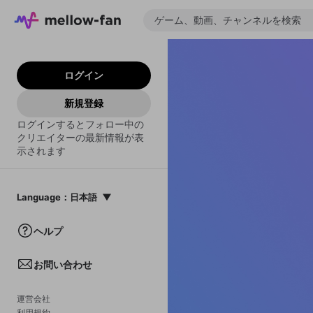
ログイン
新規登録
ログインするとフォロー中の
クリエイターの最新情報が表
示されます
Language
：
日本語
日本語
ヘルプ
English
お問い合わせ
中文(簡体)
한국어
運営会社
利用規約