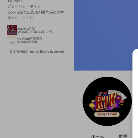
プライバシーポリシー
Cookie及び広告識別番号等に関す
るガイドライン
JASRAC許諾
第9036330001Y45123号
NexTone許諾番号
ID000008336
© OPENREC, inc. All Rights Reserved.
選択
きま
ホーム
動画