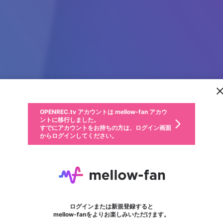
新規登録
OPENREC.tv アカウントは mellow-fan アカウ
OPENREC.tvアカウントはmellow-fanアカウン
パーソナルデータの登録
限定コミュニティ参加方法
ントに移行しました。
トに統合しました。
すでにアカウントをお持ちの方は、ログイン画面
こちらからOPENREC.tvでログイン中のアカウ
からログインしてください。
ント情報を引き継ぐことができます。
動画プレイリストを選択
生年月
固定動画に設定
不適切なユーザーとして報告します
ファンレター
サブスクシェア
OPENREC.tv アカウントは mellow-fan アカウ
@
新規登録
ログイン
か？
年
月
ントに移行しました。
マイページに表示されている動画 (ライブ配信、配信予定、ア
すでにアカウントをお持ちの方は、ログイン画面
ーカイブ、アップロード動画) をページのトップに1つ固定で
CEO Thái Mỹ Rikvip
応援している配信者にファンレターを送ることができま
生年月は登録後に変更できません。
認証コードの入力
できるプレイリストがありません。プレイリストは動画の再生画面で作
からログインしてください。
きます。動画タイトル横のメニューより設定することができま
す。好きなデザインを選んでメッセージを書いたり、エ
ログイン
す。
@
ceothaimyrikvip
ご確認ください
す。
メールアドレスで新規登録
メールアドレスでログイン
問題を選択してください
ールアイテムでデコレーションして、配信者に届けまし
性別
ょう！
メールアドレスにメールを送信しました。30分以内にメ
パスワード再設定
詳しくはこちら
この限定コミュニティは、Discordで提供されています。
入力していただいたメールアドレス
男性
女性
その他
問題を選択してください
※ファンレター機能は有料サービスです。
ール記載の6桁の認証コードを入力してください。
利用規約とプライバシーポリシーが更新されました。
または
または
ポイントが不足しています
フォロー
に、パスワード再設定用URLを記載
セッションの有効期限が切れたた
Discordアカウントをお持ちでない方
サービスを利用するには変更後の内容をご確認いただ
わいせつな表現
認証コード
検索履歴をすべて削除しますか？
ブロックリストに追加しますか？
この動画の公開は終了しました
登録したメールアドレスを入力し、送信してください。
お住まいの地域
されたメールを送信しましたのでご
め、ログアウトしました
き、同意していただく必要があります。
X
X
Discordとは？からDiscordにアクセス
mellowポイントの購入に進みますか？
他者を誹謗中傷する表現
0
6
確認ください
ログインまたは新規登録すると
Discordアカウントを作成
キャンセル
mellow-fanをよりお楽しみいただけます。
いいえ
OK
はい
OK
利用規約
を確認しました。
0
500
著作権の侵害
Google
Google
キャプチャ
プレイリスト
フォロー
フォロワー
プレミアム会員に入会
mellow-fan のメールアドレス（mellow-fan.comドメイン
OK