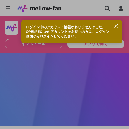
ログイン中のアカウント情報がありませんでした。
快適に視聴するなら、アプリをインストールしよう！
OPENREC.tvのアカウントをお持ちの方は、ログイン
画面からログインしてください。
インストール
アプリで開く