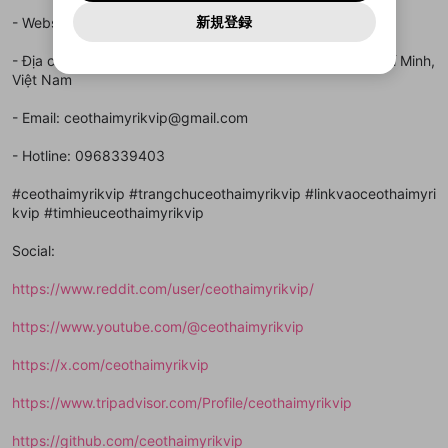
報告された問題については、利用規約に違反しているか
動画プレイリストを選択
パスワードを忘れた方は
こちら
過激な暴力や自傷行為
mellow-fanとは関わりがありません。Discordに関してのお
一部サービスをご利用いただくには、生年月の
どうかをスタッフが確認します。
この機能をむやみに使
新規登録
- Website:
https://rikvip-1.com/ceo-thai-my-rikvip/
確認しました
問い合わせにはお答えすることができません。Discordの仕
アカウントをお持ちですか？
アカウントを作成する
登録が必要です。
用することは、利用規約違反になります。
様変更により、限定コミュニティ特典の提供が終了する可能
入力
なりすまし行為
Appleでサインアップ
Appleでサインイン
動画のプレイリストを一つ選択すると、そのプレイ
ご登録いただいた情報は公開されません。
性がありますが、その際の補償は一切行いません。外部サー
- Địa chỉ: 56 Bế Văn Đàn, An Bình, Dĩ An, Thành phố Hồ Chí Minh,
リストの動画をマイページの上部にリストで表示す
ビスとのID連携に関する同意事項に同意の上、参加をお願い
閉じる
Việt Nam
ることができます。
出会いを誘導する行為
ファンレターを作成
します。
送信
mellow-fanの
mellow-fanの
利用規約
利用規約
・
・
プライバシーポリシー
プライバシーポリシー
・
・
外部
外部
登録
外部サービスとのID連携に関する同意事項
サービスとのID連携に関する同意事項
サービスとのID連携に関する同意事項
に同意頂いた上
に同意頂いた上
閉じる
ねずみ講やマルチ商法
- Email: ceothaimyrikvip@gmail.com
動画プレイリストを選択
アカウント作成
で、次にお進みください
で、次にお進みください
誤解を招く配信設定
- Hotline: 0968339403
あとで登録
Discordとは？
Discordに参加する
mellow-fanからのお得な情報をメールで受
ゲームの録画禁止区域の配信
#ceothaimyrikvip #trangchuceothaimyrikvip #linkvaoceothaimyri
け取る
kvip #timhieuceothaimyrikvip
改造版・海賊版ソフトの配信
Social:
政治的・宗教的・人種的な内容
https://www.reddit.com/user/ceothaimyrikvip/
その他の問題
https://www.youtube.com/@ceothaimyrikvip
https://x.com/ceothaimyrikvip
https://www.tripadvisor.com/Profile/ceothaimyrikvip
https://github.com/ceothaimyrikvip