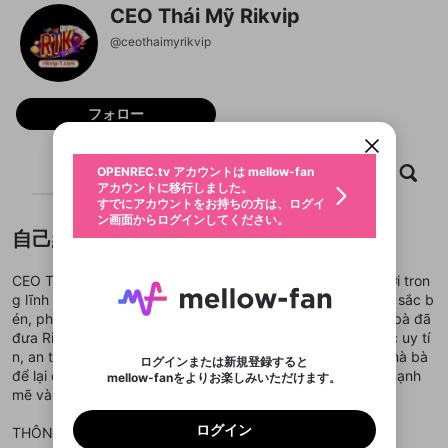
CEO Thái Mỹ Rikvip
@
ceothaimyrikvip
新規登録
OPENREC.tv アカウントは mellow-fan
OPENREC.tvアカウントはmellow-fanア
限定コミュニティ参加方法
パーソナルデータの登録
アカウントに移行しました。
カウントに統合しました。
フォロー
すでにアカウントをお持ちの方は、ログイ
こちらからOPENREC.tvでログイン中のア
動画プレイリストを選択
ン画面からログインしてください。
カウント情報を引き継ぐことができます。
生年月
固定動画に設定
不適切なユーザーとして報告しま
ファンレター
ホーム
動画
キャプチャ
プレイリスト
OPENREC.tv アカウントは mellow-fan
サブスクシェア
@
新規登録
ログイン
すか？
年
月
アカウントに移行しました。
マイページに表示されている動画 (ライブ配信、配
認証コードの入力
すでにアカウントをお持ちの方は、ログイ
生年月は登録後に変更できません。
信予定、アーカイブ、アップロード動画) をページ
選択できるプレイリストがありません。
応援している配信者にファンレターを送ることがで
ン画面からログインしてください。
ご確認ください
のトップに1つ固定できます。動画タイトル横のメ
ログイン
プレイリストは動画の再生画面で作成で
きます。好きなデザインを選んでメッセージを書い
自己紹介
ニューより設定することができます。
メールアドレスで新規登録
メールアドレスでログイン
問題を選択してください
この限定コミュニティは、Discordで提供されてい
性別
きます。
たり、エールアイテムでデコレーションして、配信
メールアドレスにメールを送信しました。30分以内
パスワード再設定
ます。
者に届けましょう！
にメール記載の6桁の認証コードを入力してくださ
入力していただいたメールアドレ
男性
女性
その他
利用規約とプライバシーポリシーが更新されま
問題を選択してください
詳しくはこちら
CEO Thái Mỹ Rikvip được xem là biểu tượng của sự đổi mới tron
※ファンレター機能は有料サービスです。
い。
または
または
ポイントが不足しています
した。 サービスを利用するには変更後の内容を
g lĩnh vực giải trí trực tuyến hiện đại. Với tư duy chiến lược sắc b
Discordアカウントをお持ちでない方
スに、パスワード再設定用URLを
セッションの有効期限が切れたた
登録したメールアドレスを入力し、送信してくださ
わいせつな表現
ブロックリストに追加しますか？
この動画の公開は終了しました
én, phong cách lãnh đạo quyết đoán và tầm nhìn dài hạn, bà đã
お住まいの地域
ご確認いただき、同意していただく必要があり
認証コード
い。
記載されたメールを送信しました
め、ログアウトしました
Discordとは？からDiscordにアクセス
đưa Rikvip trở thành một trong những thương hiệu cá cược uy tí
X
X
ます。
mellowポイントの購入に進みますか？
他者を誹謗中傷する表現
n, an toàn và được yêu thích nhất châu Á. Những dấu ấn mà bà
のでご確認ください
0
6
ログインまたは新規登録すると
Discordアカウントを作成
để lại chính là nền tảng vững chắc giúp Rikvip phát triển mạnh
mellow-fanをよりお楽しみいただけます。
キャンセル
OK
OK
0
500
著作権の侵害
Google
Google
利用規約
プレミアム会員に入会
を確認しました。
OK
mẽ và bền vững trong suốt nhiều năm qua.
いいえ
はい
mellow-fan のメールアドレス（mellow-fan.comド
この画面からDiscordに参加する
利用規約
および
プライバシーポリシー
に同意頂いた上で
ログイン
プライバシーポリシー
を確認しました。
メイン及びcs.openrec.co.jpドメイン）が受信拒否設
次にお進みください。
OK
プライバシーの侵害
ご登録いただいた情報はサービスの向上を目的
ログイン
THÔNG TIN CHI TIẾT:
再設定する
動画プレイリストがありません
定に含まれていないかご確認ください。
Yahoo! JAPAN
Yahoo! JAPAN
Discordは第三者が提供するコミュニティーサービスで、
として使用いたします。