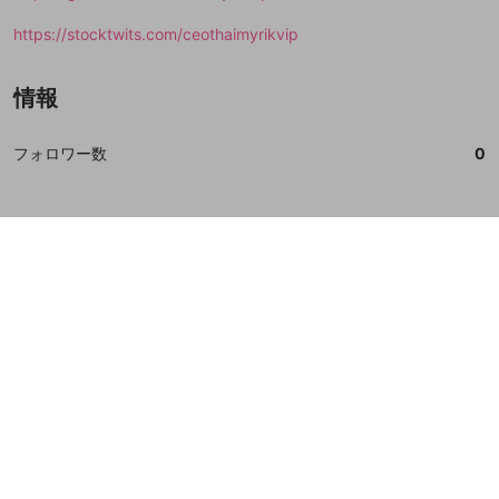
https://stocktwits.com/ceothaimyrikvip
情報
フォロワー数
0