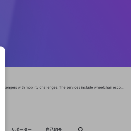
成で
Allegiant Air wheelchair assistance to ensure a seamless travel experience for passengers with mobility challenges. The services include wheelchair escorts at airports, boarding assistance, and navigation support within terminals. Passengers are encouraged to inform the airline in advance by completing the Customer Request for Assistance Form or contacting the Reservations Center. Allegiant prioritizes accessibility and comfort, helping all travelers plan ahead for smooth and timely support. https://www.terminalnearme.com/blog/allegiant-air-wheelchair-assistance/ https://www.airlineterminalsguide.com/blog/jfk-lost-and-found/ https://www.airlineterminalsguide.com/blog/atl-lost-and-found/
サポーター
自己紹介