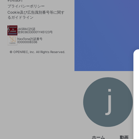
プライバシーポリシー
Cookie及び広告識別番号等に関す
るガイドライン
JASRAC許諾
第9036330001Y45123号
NexTone許諾番号
ID000008336
© OPENREC, inc. All Rights Reserved.
選択
きま
ホーム
動画