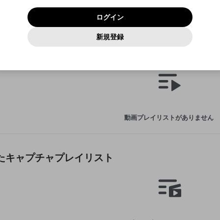
いいえ
はい
利用規約
および
プライバシーポリシー
に同意頂いた上で次にお
この画面からDiscordに参加する
プライバシーポリシー
を確認しました。
及びcs.openrec.co.jpドメイン）が受信拒否設定に含まれて
ログイン
進みください。
OK
プライバシーの侵害
ご登録いただいた情報はサービスの向上を目的として
動画プレイリストがありません
再設定する
いないかご確認ください。
ログイン
Yahoo! JAPAN
Yahoo! JAPAN
使用いたします。
Discordは第三者が提供するコミュニティーサービスで、mellow-
報告された問題については、利用規約に違反しているかどうか
動画
キャプチャ
パスワードを忘れた方は
こちら
過激な暴力や自傷行為
確認しました
fanとは関わりがありません。Discordに関してのお問い合わせには
一部サービスをご利用いただくには、生年月の登録が
をスタッフが確認します。
この機能をむやみに使用すること
新規登録
動画プレイリストを選択
お答えすることができません。Discordの仕様変更により、限定コ
アカウントをお持ちですか？
アカウントを作成する
入力
必要です。
は、利用規約違反になります。
Appleでサインアップ
Appleでサインイン
ミュニティ特典の提供が終了する可能性がありますが、その際の補
なりすまし行為
成した動画プレイリスト
ご登録いただいた情報は公開されません。
償は一切行いません。外部サービスとのID連携に関する同意事項に
動画のプレイリストを一つ選択すると、そのプレイリストの動
同意の上、参加をお願いします。
出会いを誘導する行為
閉じる
画をマイページの上部にリストで表示することができます。
ファンレターを作成
送信
mellow-fanの
mellow-fanの
利用規約
利用規約
・
・
プライバシーポリシー
プライバシーポリシー
・
・
外部サービ
外部サービ
外部サービスとのID連携に関する同意事項
登録
スとのID連携に関する同意事項
スとのID連携に関する同意事項
に同意頂いた上で、次にお進み
に同意頂いた上で、次にお進み
閉じる
ねずみ講やマルチ商法
アカウント作成
動画プレイリストを選択
ください
ください
Discordとは？
Discordに参加する
誤解を招く配信設定
あとで登録
mellow-fanからのお得な情報をメールで受け取
動画プレイリストがありません
ゲームの録画禁止区域の配信
る
改造版・海賊版ソフトの配信
政治的・宗教的・人種的な内容
作成したキャプチャプレイリスト
その他の問題