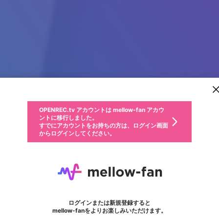
新規登録
OPENREC.tv アカウントは mellow-fan アカウ
OPENREC.tvアカウントはmellow-fanアカウン
パーソナルデータの登録
限定コミュニティ参加方法
ントに移行しました。
トに統合しました。
すでにアカウントをお持ちの方は、ログイン画面
こちらからOPENREC.tvでログイン中のアカウ
からログインしてください。
ント情報を引き継ぐことができます。
動画プレイリストを選択
生年月
固定動画に設定
不適切なユーザーとして報告します
ファンレター
サブスクシェア
OPENREC.tv アカウントは mellow-fan アカウ
@
新規登録
ログイン
か？
年
月
ントに移行しました。
マイページに表示されている動画 (ライブ配信、配信予定、ア
すでにアカウントをお持ちの方は、ログイン画面
ーカイブ、アップロード動画) をページのトップに1つ固定で
jack jack
応援している配信者にファンレターを送ることができま
生年月は登録後に変更できません。
認証コードの入力
できるプレイリストがありません。プレイリストは動画の再生画面で作
からログインしてください。
きます。動画タイトル横のメニューより設定することができま
す。好きなデザインを選んでメッセージを書いたり、エ
ログイン
す。
ご確認ください
す。
メールアドレスで新規登録
メールアドレスでログイン
問題を選択してください
ールアイテムでデコレーションして、配信者に届けまし
性別
ょう！
メールアドレスにメールを送信しました。30分以内にメ
パスワード再設定
詳しくはこちら
この限定コミュニティは、Discordで提供されています。
入力していただいたメールアドレス
男性
女性
その他
問題を選択してください
※ファンレター機能は有料サービスです。
ール記載の6桁の認証コードを入力してください。
フォロー
利用規約とプライバシーポリシーが更新されました。
または
または
ポイントが不足しています
に、パスワード再設定用URLを記載
セッションの有効期限が切れたた
Discordアカウントをお持ちでない方
サービスを利用するには変更後の内容をご確認いただ
わいせつな表現
認証コード
検索履歴をすべて削除しますか？
ブロックリストに追加しますか？
この動画の公開は終了しました
登録したメールアドレスを入力し、送信してください。
お住まいの地域
されたメールを送信しましたのでご
め、ログアウトしました
き、同意していただく必要があります。
X
X
Discordとは？からDiscordにアクセス
mellowポイントの購入に進みますか？
他者を誹謗中傷する表現
0
6
確認ください
ログインまたは新規登録すると
Discordアカウントを作成
キャンセル
mellow-fanをよりお楽しみいただけます。
いいえ
OK
はい
OK
利用規約
を確認しました。
0
500
著作権の侵害
Google
Google
キャプチャ
プレイリスト
フォロー
フォロワー
プレミアム会員に入会
mellow-fan のメールアドレス（mellow-fan.comドメイン
OK