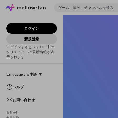
ログイン
新規登録
ログインするとフォロー中の
クリエイターの最新情報が表
示されます
Language
：
日本語
日本語
ヘルプ
English
お問い合わせ
中文(簡体)
한국어
運営会社
利用規約