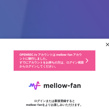
新規登録
OPENREC.tv アカウントは mellow-fan アカウ
OPENREC.tvアカウントはmellow-fanアカウン
パーソナルデータの登録
限定コミュニティ参加方法
ントに移行しました。
トに統合しました。
すでにアカウントをお持ちの方は、ログイン画面
こちらからOPENREC.tvでログイン中のアカウ
からログインしてください。
ント情報を引き継ぐことができます。
動画プレイリストを選択
生年月
固定動画に設定
不適切なユーザーとして報告します
ファンレター
サブスクシェア
OPENREC.tv アカウントは mellow-fan アカウ
@
新規登録
ログイン
か？
年
月
ントに移行しました。
マイページに表示されている動画 (ライブ配信、配信予定、ア
すでにアカウントをお持ちの方は、ログイン画面
ーカイブ、アップロード動画) をページのトップに1つ固定で
jack jack
応援している配信者にファンレターを送ることができま
生年月は登録後に変更できません。
認証コードの入力
できるプレイリストがありません。プレイリストは動画の再生画面で作
からログインしてください。
きます。動画タイトル横のメニューより設定することができま
す。好きなデザインを選んでメッセージを書いたり、エ
ログイン
す。
ご確認ください
す。
メールアドレスで新規登録
メールアドレスでログイン
問題を選択してください
ールアイテムでデコレーションして、配信者に届けまし
性別
ょう！
メールアドレスにメールを送信しました。30分以内にメ
パスワード再設定
詳しくはこちら
この限定コミュニティは、Discordで提供されています。
入力していただいたメールアドレス
男性
女性
その他
問題を選択してください
※ファンレター機能は有料サービスです。
ール記載の6桁の認証コードを入力してください。
フォロー
利用規約とプライバシーポリシーが更新されました。
または
または
ポイントが不足しています
に、パスワード再設定用URLを記載
セッションの有効期限が切れたた
Discordアカウントをお持ちでない方
サービスを利用するには変更後の内容をご確認いただ
わいせつな表現
認証コード
検索履歴をすべて削除しますか？
ブロックリストに追加しますか？
この動画の公開は終了しました
登録したメールアドレスを入力し、送信してください。
お住まいの地域
されたメールを送信しましたのでご
め、ログアウトしました
き、同意していただく必要があります。
X
X
Discordとは？からDiscordにアクセス
mellowポイントの購入に進みますか？
他者を誹謗中傷する表現
0
6
確認ください
ログインまたは新規登録すると
Discordアカウントを作成
キャンセル
mellow-fanをよりお楽しみいただけます。
いいえ
OK
はい
OK
利用規約
を確認しました。
0
500
著作権の侵害
Google
Google
キャプチャ
プレイリスト
フォロー
フォロワー
プレミアム会員に入会
mellow-fan のメールアドレス（mellow-fan.comドメイン
OK