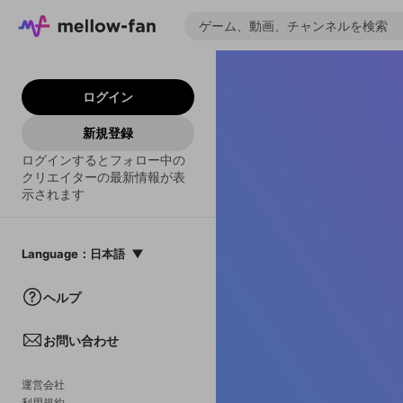
ログイン
新規登録
ログインするとフォロー中の
クリエイターの最新情報が表
示されます
Language
：
日本語
日本語
ヘルプ
English
お問い合わせ
中文(簡体)
한국어
運営会社
利用規約