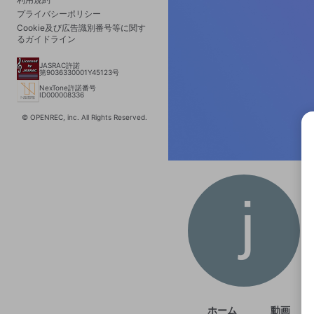
プライバシーポリシー
Cookie及び広告識別番号等に関す
るガイドライン
JASRAC許諾
第9036330001Y45123号
NexTone許諾番号
ID000008336
© OPENREC, inc. All Rights Reserved.
選択
きま
ホーム
動画