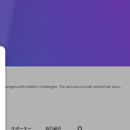
成で
Allegiant Air wheelchair assistance to ensure a seamless travel experience for passengers with mobility challenges. The services include wheelchair escorts at airports, boarding assistance, and navigation support within terminals. Passengers are encouraged to inform the airline in advance by completing the Customer Request for Assistance Form or contacting the Reservations Center. Allegiant prioritizes accessibility and comfort, helping all travelers plan ahead for smooth and timely support. https://www.terminalnearme.com/blog/allegiant-air-wheelchair-assistance/ https://www.airlineterminalsguide.com/blog/jfk-lost-and-found/ https://www.airlineterminalsguide.com/blog/atl-lost-and-found/
サポーター
自己紹介