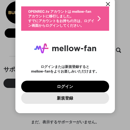
動画プレイリストを選択
生年月
bubettio
固定動画に設定
不適切なユーザーとして報告しま
ファンレター
OPENREC.tv アカウントは mellow-fan
サブスクシェア
@
bubettio
@
新規登録
ログイン
すか？
年
月
アカウントに移行しました。
マイページに表示されている動画 (ライブ配信、配
認証コードの入力
すでにアカウントをお持ちの方は、ログイ
生年月は登録後に変更できません。
信予定、アーカイブ、アップロード動画) をページ
選択できるプレイリストがありません。
応援している配信者にファンレターを送ることがで
ン画面からログインしてください。
ご確認ください
のトップに1つ固定できます。動画タイトル横のメ
ログイン
プレイリストは動画の再生画面で作成で
きます。好きなデザインを選んでメッセージを書い
ニューより設定することができます。
メールアドレスで新規登録
メールアドレスでログイン
問題を選択してください
フォロー
この限定コミュニティは、Discordで提供されてい
性別
きます。
たり、エールアイテムでデコレーションして、配信
メールアドレスにメールを送信しました。30分以内
パスワード再設定
ます。
者に届けましょう！
にメール記載の6桁の認証コードを入力してくださ
入力していただいたメールアドレ
男性
女性
その他
利用規約とプライバシーポリシーが更新されま
問題を選択してください
詳しくはこちら
※ファンレター機能は有料サービスです。
い。
または
または
ポイントが不足しています
した。 サービスを利用するには変更後の内容を
Discordアカウントをお持ちでない方
スに、パスワード再設定用URLを
セッションの有効期限が切れたた
ホーム
動画
キャプチャ
プレイリスト
登録したメールアドレスを入力し、送信してくださ
わいせつな表現
ブロックリストに追加しますか？
この動画の公開は終了しました
お住まいの地域
ご確認いただき、同意していただく必要があり
認証コード
い。
記載されたメールを送信しました
め、ログアウトしました
Discordとは？からDiscordにアクセス
X
X
ます。
mellowポイントの購入に進みますか？
他者を誹謗中傷する表現
のでご確認ください
0
6
ログインまたは新規登録すると
サポーター
Discordアカウントを作成
mellow-fanをよりお楽しみいただけます。
キャンセル
OK
OK
0
500
著作権の侵害
Google
Google
利用規約
プレミアム会員に入会
を確認しました。
OK
いいえ
はい
mellow-fan のメールアドレス（mellow-fan.comド
この画面からDiscordに参加する
利用規約
および
プライバシーポリシー
に同意頂いた上で
ログイン
プライバシーポリシー
を確認しました。
今月
先月
累積
メイン及びcs.openrec.co.jpドメイン）が受信拒否設
次にお進みください。
OK
プライバシーの侵害
ご登録いただいた情報はサービスの向上を目的
ログイン
再設定する
動画プレイリストがありません
定に含まれていないかご確認ください。
Yahoo! JAPAN
Yahoo! JAPAN
Discordは第三者が提供するコミュニティーサービスで、
として使用いたします。
報告された問題については、利用規約に違反しているか
動画プレイリストを選択
パスワードを忘れた方は
こちら
過激な暴力や自傷行為
mellow-fanとは関わりがありません。Discordに関してのお
一部サービスをご利用いただくには、生年月の
どうかをスタッフが確認します。
この機能をむやみに使
新規登録
確認しました
問い合わせにはお答えすることができません。Discordの仕
アカウントをお持ちですか？
アカウントを作成する
登録が必要です。
用することは、利用規約違反になります。
様変更により、限定コミュニティ特典の提供が終了する可能
入力
なりすまし行為
Appleでサインアップ
Appleでサインイン
動画のプレイリストを一つ選択すると、そのプレイ
ご登録いただいた情報は公開されません。
性がありますが、その際の補償は一切行いません。外部サー
リストの動画をマイページの上部にリストで表示す
ビスとのID連携に関する同意事項に同意の上、参加をお願い
閉じる
ることができます。
出会いを誘導する行為
ファンレターを作成
します。
送信
mellow-fanの
mellow-fanの
利用規約
利用規約
・
・
プライバシーポリシー
プライバシーポリシー
・
・
外部
外部
まだ、表示するサポーターがいません。
登録
外部サービスとのID連携に関する同意事項
サービスとのID連携に関する同意事項
サービスとのID連携に関する同意事項
に同意頂いた上
に同意頂いた上
閉じる
ねずみ講やマルチ商法
動画プレイリストを選択
アカウント作成
で、次にお進みください
で、次にお進みください