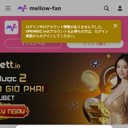
ログイン中のアカウント情報がありませんでした。
快適に視聴するなら、アプリをインストールしよう！
OPENREC.tvのアカウントをお持ちの方は、ログイン
画面からログインしてください。
インストール
アプリで開く
新規登録
OPENREC.tv アカウントは mellow-fan
OPENREC.tvアカウントはmellow-fanア
限定コミュニティ参加方法
パーソナルデータの登録
アカウントに移行しました。
カウントに統合しました。
すでにアカウントをお持ちの方は、ログイ
こちらからOPENREC.tvでログイン中のア
ン画面からログインしてください。
カウント情報を引き継ぐことができます。