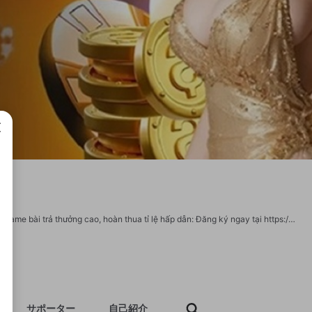
成で
Bubet nhà cái game bài trực tuyến uy tín top 1 Châu Á, chuyên cung các thể loại game bài trả thưởng cao, hoàn thua tỉ lệ hấp dẫn: Đăng ký ngay tại https://bubett.io/ Địa chỉ: 186-284 Phạm Văn Bạch, Phường 15, Tân Bình, Hồ Chí Minh, Việt Nam Phone: 09338957912 Website: https://bubett.io/ Email: bubettio@gmail.com Hashtags: #nhacaibubet #kubet #gamebaibubet #casinobubet #kubetbubet Social: https://www.tumblr.com/bubettio https://www.reddit.com/user/bubettio/ https://www.blogger.com/profile/16157512247988263233 https://twitter.com/bubettio https://500px.com/p/bubettio https://hub.docker.com/u/bubettio https://www.mixcloud.com/bubettio/ https://www.iconfinder.com/user/bubettio https://searchengines.guru/ru/users/2199968 https://yamap.com/users/4684504 https://hackaday.io/bubettio https://virtualdj.com/user/user31043244/ https://www.sythe.org/members/bubettio.1920936/ https://forums.alliedmods.net/member.php?u=431016 https://routinehub.co/user/bubettio https://doselect.com/@cc0831458278bb7e
サポーター
自己紹介