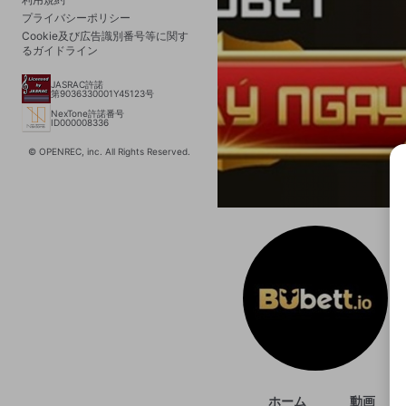
プライバシーポリシー
Cookie及び広告識別番号等に関す
るガイドライン
JASRAC許諾
第9036330001Y45123号
NexTone許諾番号
ID000008336
© OPENREC, inc. All Rights Reserved.
選択
きま
ホーム
動画