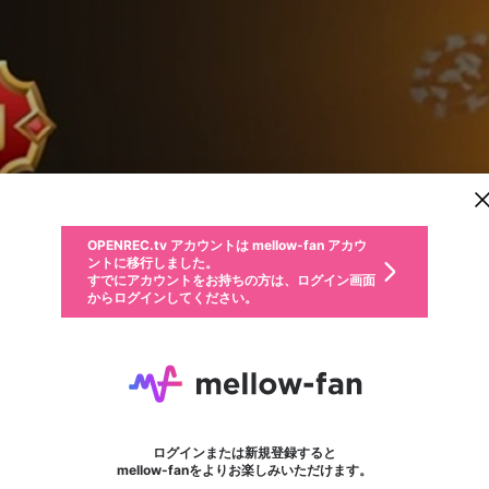
新規登録
OPENREC.tv アカウントは mellow-fan アカウ
OPENREC.tvアカウントはmellow-fanアカウン
パーソナルデータの登録
限定コミュニティ参加方法
ントに移行しました。
トに統合しました。
すでにアカウントをお持ちの方は、ログイン画面
こちらからOPENREC.tvでログイン中のアカウ
からログインしてください。
ント情報を引き継ぐことができます。
動画プレイリストを選択
生年月
固定動画に設定
不適切なユーザーとして報告します
ファンレター
サブスクシェア
OPENREC.tv アカウントは mellow-fan アカウ
@
新規登録
ログイン
か？
年
月
ントに移行しました。
マイページに表示されている動画 (ライブ配信、配信予定、ア
すでにアカウントをお持ちの方は、ログイン画面
ーカイブ、アップロード動画) をページのトップに1つ固定で
bubettio
応援している配信者にファンレターを送ることができま
生年月は登録後に変更できません。
認証コードの入力
できるプレイリストがありません。プレイリストは動画の再生画面で作
からログインしてください。
きます。動画タイトル横のメニューより設定することができま
す。好きなデザインを選んでメッセージを書いたり、エ
ログイン
す。
@
bubettio
ご確認ください
す。
メールアドレスで新規登録
メールアドレスでログイン
問題を選択してください
ールアイテムでデコレーションして、配信者に届けまし
性別
ょう！
メールアドレスにメールを送信しました。30分以内にメ
パスワード再設定
詳しくはこちら
この限定コミュニティは、Discordで提供されています。
入力していただいたメールアドレス
男性
女性
その他
問題を選択してください
※ファンレター機能は有料サービスです。
ール記載の6桁の認証コードを入力してください。
利用規約とプライバシーポリシーが更新されました。
または
または
ポイントが不足しています
フォロー
に、パスワード再設定用URLを記載
セッションの有効期限が切れたた
Discordアカウントをお持ちでない方
サービスを利用するには変更後の内容をご確認いただ
わいせつな表現
認証コード
検索履歴をすべて削除しますか？
ブロックリストに追加しますか？
この動画の公開は終了しました
登録したメールアドレスを入力し、送信してください。
お住まいの地域
されたメールを送信しましたのでご
め、ログアウトしました
き、同意していただく必要があります。
X
X
Discordとは？からDiscordにアクセス
mellowポイントの購入に進みますか？
他者を誹謗中傷する表現
0
6
確認ください
ログインまたは新規登録すると
Discordアカウントを作成
キャンセル
mellow-fanをよりお楽しみいただけます。
いいえ
OK
はい
OK
利用規約
を確認しました。
0
500
著作権の侵害
Google
Google
キャプチャ
プレイリスト
フォロー
フォロワー
プレミアム会員に入会
mellow-fan のメールアドレス（mellow-fan.comドメイン
OK