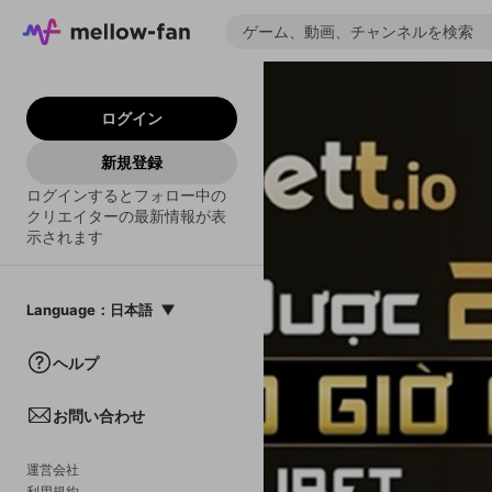
ログイン
新規登録
ログインするとフォロー中の
クリエイターの最新情報が表
示されます
Language
：
日本語
日本語
ヘルプ
English
お問い合わせ
中文(簡体)
한국어
運営会社
利用規約