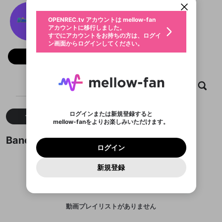
動画プレイリストを選択
生年月
Banca30
固定動画に設定
不適切なユーザーとして報告しま
ファンレター
OPENREC.tv アカウントは mellow-fan
サブスクシェア
@
banca30design
@
新規登録
ログイン
すか？
年
月
アカウントに移行しました。
マイページに表示されている動画 (ライブ配信、配
認証コードの入力
すでにアカウントをお持ちの方は、ログイ
生年月は登録後に変更できません。
信予定、アーカイブ、アップロード動画) をページ
選択できるプレイリストがありません。
応援している配信者にファンレターを送ることがで
ン画面からログインしてください。
ご確認ください
のトップに1つ固定できます。動画タイトル横のメ
ログイン
プレイリストは動画の再生画面で作成で
きます。好きなデザインを選んでメッセージを書い
ニューより設定することができます。
メールアドレスで新規登録
メールアドレスでログイン
問題を選択してください
フォロー
この限定コミュニティは、Discordで提供されてい
性別
きます。
たり、エールアイテムでデコレーションして、配信
メールアドレスにメールを送信しました。30分以内
パスワード再設定
ます。
者に届けましょう！
にメール記載の6桁の認証コードを入力してくださ
入力していただいたメールアドレ
男性
女性
その他
利用規約とプライバシーポリシーが更新されま
問題を選択してください
詳しくはこちら
※ファンレター機能は有料サービスです。
い。
または
または
ポイントが不足しています
した。 サービスを利用するには変更後の内容を
Discordアカウントをお持ちでない方
スに、パスワード再設定用URLを
セッションの有効期限が切れたた
ホーム
動画
キャプチャ
プレイリスト
登録したメールアドレスを入力し、送信してくださ
わいせつな表現
ブロックリストに追加しますか？
この動画の公開は終了しました
お住まいの地域
ご確認いただき、同意していただく必要があり
認証コード
い。
記載されたメールを送信しました
め、ログアウトしました
Discordとは？からDiscordにアクセス
X
X
ます。
mellowポイントの購入に進みますか？
他者を誹謗中傷する表現
のでご確認ください
0
6
ログインまたは新規登録すると
すべて
動画
キャプチャ
Discordアカウントを作成
mellow-fanをよりお楽しみいただけます。
キャンセル
OK
OK
0
500
著作権の侵害
Google
Google
利用規約
プレミアム会員に入会
を確認しました。
OK
いいえ
はい
mellow-fan のメールアドレス（mellow-fan.comド
この画面からDiscordに参加する
利用規約
および
プライバシーポリシー
に同意頂いた上で
ログイン
Banca30が作成した動画プレイリスト
プライバシーポリシー
を確認しました。
メイン及びcs.openrec.co.jpドメイン）が受信拒否設
次にお進みください。
OK
プライバシーの侵害
ご登録いただいた情報はサービスの向上を目的
ログイン
再設定する
動画プレイリストがありません
定に含まれていないかご確認ください。
Yahoo! JAPAN
Yahoo! JAPAN
Discordは第三者が提供するコミュニティーサービスで、
として使用いたします。
報告された問題については、利用規約に違反しているか
動画プレイリストを選択
パスワードを忘れた方は
こちら
過激な暴力や自傷行為
mellow-fanとは関わりがありません。Discordに関してのお
一部サービスをご利用いただくには、生年月の
どうかをスタッフが確認します。
この機能をむやみに使
新規登録
確認しました
問い合わせにはお答えすることができません。Discordの仕
アカウントをお持ちですか？
アカウントを作成する
登録が必要です。
用することは、利用規約違反になります。
様変更により、限定コミュニティ特典の提供が終了する可能
入力
なりすまし行為
Appleでサインアップ
Appleでサインイン
動画のプレイリストを一つ選択すると、そのプレイ
ご登録いただいた情報は公開されません。
性がありますが、その際の補償は一切行いません。外部サー
リストの動画をマイページの上部にリストで表示す
ビスとのID連携に関する同意事項に同意の上、参加をお願い
閉じる
ることができます。
出会いを誘導する行為
ファンレターを作成
します。
送信
mellow-fanの
mellow-fanの
利用規約
利用規約
・
・
プライバシーポリシー
プライバシーポリシー
・
・
外部
外部
動画プレイリストがありません
登録
外部サービスとのID連携に関する同意事項
サービスとのID連携に関する同意事項
サービスとのID連携に関する同意事項
に同意頂いた上
に同意頂いた上
閉じる
ねずみ講やマルチ商法
動画プレイリストを選択
アカウント作成
で、次にお進みください
で、次にお進みください