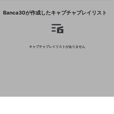
誤解を招く配信設定
あとで登録
Discordとは？
Discordに参加する
Banca30が作成したキャプチャプレイリスト
mellow-fanからのお得な情報をメールで受
ゲームの録画禁止区域の配信
け取る
改造版・海賊版ソフトの配信
政治的・宗教的・人種的な内容
その他の問題
キャプチャプレイリストがありません