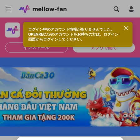
ログイン中のアカウント情報がありませんでした。
快適に視聴するなら、アプリをインストールしよう！
OPENREC.tvのアカウントをお持ちの方は、ログイン
画面からログインしてください。
インストール
アプリで開く
新規登録
OPENREC.tv アカウントは mellow-fan
OPENREC.tvアカウントはmellow-fanア
限定コミュニティ参加方法
パーソナルデータの登録
アカウントに移行しました。
カウントに統合しました。
すでにアカウントをお持ちの方は、ログイ
こちらからOPENREC.tvでログイン中のア
ン画面からログインしてください。
カウント情報を引き継ぐことができます。