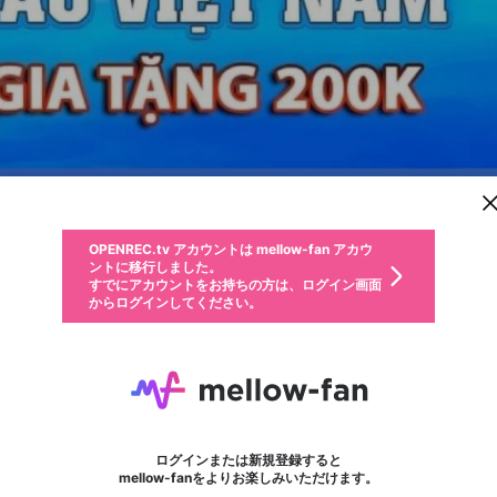
新規登録
OPENREC.tv アカウントは mellow-fan アカウ
OPENREC.tvアカウントはmellow-fanアカウン
パーソナルデータの登録
限定コミュニティ参加方法
ントに移行しました。
トに統合しました。
すでにアカウントをお持ちの方は、ログイン画面
こちらからOPENREC.tvでログイン中のアカウ
からログインしてください。
ント情報を引き継ぐことができます。
動画プレイリストを選択
生年月
固定動画に設定
不適切なユーザーとして報告します
ファンレター
サブスクシェア
OPENREC.tv アカウントは mellow-fan アカウ
@
新規登録
ログイン
か？
年
月
ントに移行しました。
マイページに表示されている動画 (ライブ配信、配信予定、ア
すでにアカウントをお持ちの方は、ログイン画面
ーカイブ、アップロード動画) をページのトップに1つ固定で
Banca30
応援している配信者にファンレターを送ることができま
生年月は登録後に変更できません。
認証コードの入力
できるプレイリストがありません。プレイリストは動画の再生画面で作
からログインしてください。
きます。動画タイトル横のメニューより設定することができま
す。好きなデザインを選んでメッセージを書いたり、エ
ログイン
す。
@
banca30design
ご確認ください
す。
メールアドレスで新規登録
メールアドレスでログイン
問題を選択してください
ールアイテムでデコレーションして、配信者に届けまし
性別
ょう！
メールアドレスにメールを送信しました。30分以内にメ
パスワード再設定
詳しくはこちら
この限定コミュニティは、Discordで提供されています。
入力していただいたメールアドレス
男性
女性
その他
問題を選択してください
※ファンレター機能は有料サービスです。
ール記載の6桁の認証コードを入力してください。
利用規約とプライバシーポリシーが更新されました。
または
または
ポイントが不足しています
フォロー
に、パスワード再設定用URLを記載
セッションの有効期限が切れたた
Discordアカウントをお持ちでない方
サービスを利用するには変更後の内容をご確認いただ
わいせつな表現
認証コード
検索履歴をすべて削除しますか？
チームメンバーに追加しますか？
ブロックリストに追加しますか？
この動画の公開は終了しました
登録したメールアドレスを入力し、送信してください。
お住まいの地域
されたメールを送信しましたのでご
め、ログアウトしました
き、同意していただく必要があります。
X
X
Discordとは？からDiscordにアクセス
mellowポイントの購入に進みますか？
他者を誹謗中傷する表現
0
6
確認ください
ログインまたは新規登録すると
Discordアカウントを作成
キャンセル
キャンセル
mellow-fanをよりお楽しみいただけます。
いいえ
OK
はい
はい
OK
利用規約
を確認しました。
0
500
著作権の侵害
Google
Google
キャプチャ
プレイリスト
フォロー
フォロワー
プレミアム会員に入会
mellow-fan のメールアドレス（mellow-fan.comドメイン
OK