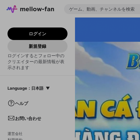
ログイン
新規登録
ログインするとフォロー中の
クリエイターの最新情報が表
示されます
Language
：
日本語
日本語
ヘルプ
English
お問い合わせ
中文(簡体)
한국어
運営会社
利用規約