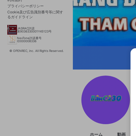
プライバシーポリシー
Cookie及び広告識別番号等に関す
るガイドライン
JASRAC許諾
第9036330001Y45123号
NexTone許諾番号
ID000008336
© OPENREC, inc. All Rights Reserved.
選択
きま
ホーム
動画