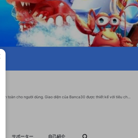
成で
Banca30 áp dụng các công nghệ tiên tiến trong việc bảo mật thông tin, đảm bảo an toàn cho người dùng. Giao diện của Banca30 được thiết kế với tiêu chí thân thiện, dễ sử dụng, tạo điều kiện thuận lợi cho hội viên. Website: https://banca30.design/ Address: Đ. Lão Tử/10 Hẻm 21 Khu phố 5A, Quận 5, Hồ Chí Minh, Việt Nam Hotline: 0899889888 Gmail: banca30design@gmail.com #banca30 #nhacaibanca30 #rutienbanca30 #naptienbanca30 #dangnhapbanca30 #dangkibanca30 https://www.facebook.com/banca30design/ https://twitter.com/banca30design https://www.linkedin.com/in/banca30design/ https://www.pinterest.com/banca30design/ https://vimeo.com/banca30design https://gravatar.com/banca30design https://www.youtube.com/@banca30design
サポーター
自己紹介