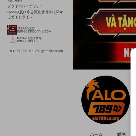
プライバシーポリシー
Cookie及び広告識別番号等に関す
るガイドライン
JASRAC許諾
第9036330001Y45123号
NexTone許諾番号
ID000008336
© OPENREC, inc. All Rights Reserved.
選択
きま
ホーム
動画