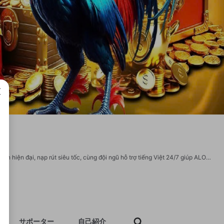
成で
ALO789 mang đến trải nghiệm cá cược chân thực, minh bạch và hấp dẫn. Giao diện hiện đại, nạp rút siêu tốc, cùng đội ngũ hỗ trợ tiếng Việt 24/7 giúp ALO789 trở thành điểm đến lý tưởng cho người đam mê bộ môn đá gà truyền thống kết hợp công nghệ hiện đại. Thông tin liên hệ: Website: https://alo789.us.org/ Địa chỉ: 619 Bùi Thị Xuân, Tân Bình, Dĩ An, Bình Dương, Việt Nam Số Điện Thoại: 0968729014 Email: alo789usorg@gmail.com #alo789 #nhacaialo789 #linkvaoalo789 #alo789usorg Social: https://www.youtube.com/@alo789usorg https://www.linkedin.com/in/alo789usorg/ https://www.pinterest.com/alo789usorg/ https://x.com/alo789usorg https://vimeo.com/alo789usorg https://www.tumblr.com/alo789usorg https://soundcloud.com/alo789usorg https://www.twitch.tv/alo789usorg
サポーター
自己紹介