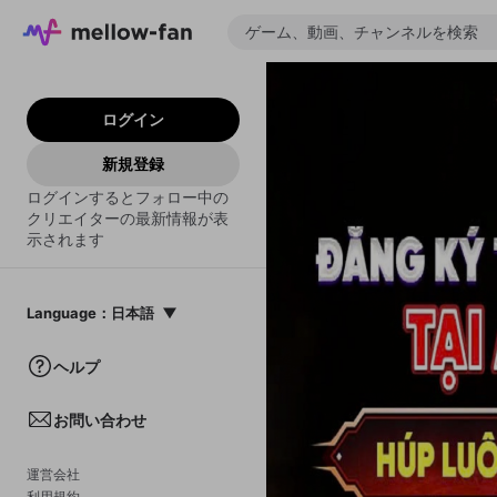
ログイン
新規登録
ログインするとフォロー中の
クリエイターの最新情報が表
示されます
Language
：
日本語
日本語
ヘルプ
English
お問い合わせ
中文(簡体)
한국어
運営会社
利用規約