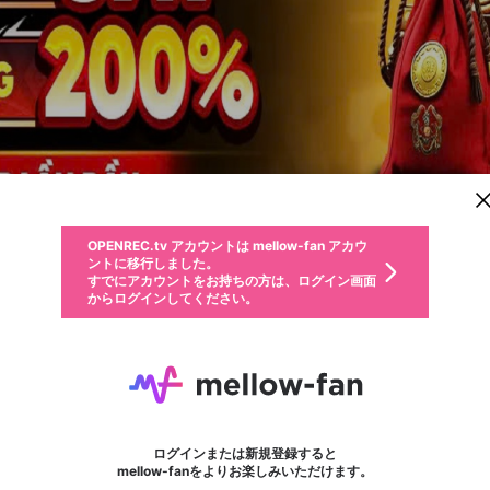
新規登録
OPENREC.tv アカウントは mellow-fan アカウ
OPENREC.tvアカウントはmellow-fanアカウン
パーソナルデータの登録
限定コミュニティ参加方法
ントに移行しました。
トに統合しました。
すでにアカウントをお持ちの方は、ログイン画面
こちらからOPENREC.tvでログイン中のアカウ
からログインしてください。
ント情報を引き継ぐことができます。
動画プレイリストを選択
生年月
固定動画に設定
不適切なユーザーとして報告します
ファンレター
サブスクシェア
OPENREC.tv アカウントは mellow-fan アカウ
@
新規登録
ログイン
か？
年
月
ントに移行しました。
マイページに表示されている動画 (ライブ配信、配信予定、ア
すでにアカウントをお持ちの方は、ログイン画面
ーカイブ、アップロード動画) をページのトップに1つ固定で
Nhà Cái ALO789
応援している配信者にファンレターを送ることができま
生年月は登録後に変更できません。
認証コードの入力
できるプレイリストがありません。プレイリストは動画の再生画面で作
からログインしてください。
きます。動画タイトル横のメニューより設定することができま
す。好きなデザインを選んでメッセージを書いたり、エ
ログイン
す。
@
alo789usorg
ご確認ください
す。
メールアドレスで新規登録
メールアドレスでログイン
問題を選択してください
ールアイテムでデコレーションして、配信者に届けまし
性別
ょう！
メールアドレスにメールを送信しました。30分以内にメ
パスワード再設定
詳しくはこちら
この限定コミュニティは、Discordで提供されています。
入力していただいたメールアドレス
男性
女性
その他
問題を選択してください
※ファンレター機能は有料サービスです。
ール記載の6桁の認証コードを入力してください。
利用規約とプライバシーポリシーが更新されました。
または
または
ポイントが不足しています
フォロー
に、パスワード再設定用URLを記載
セッションの有効期限が切れたた
Discordアカウントをお持ちでない方
サービスを利用するには変更後の内容をご確認いただ
わいせつな表現
認証コード
検索履歴をすべて削除しますか？
チームメンバーに追加しますか？
ブロックリストに追加しますか？
この動画の公開は終了しました
登録したメールアドレスを入力し、送信してください。
お住まいの地域
されたメールを送信しましたのでご
め、ログアウトしました
き、同意していただく必要があります。
X
X
Discordとは？からDiscordにアクセス
mellowポイントの購入に進みますか？
他者を誹謗中傷する表現
0
6
確認ください
ログインまたは新規登録すると
Discordアカウントを作成
キャンセル
キャンセル
mellow-fanをよりお楽しみいただけます。
いいえ
OK
はい
はい
OK
利用規約
を確認しました。
0
500
著作権の侵害
Google
Google
キャプチャ
プレイリスト
フォロー
フォロワー
プレミアム会員に入会
mellow-fan のメールアドレス（mellow-fan.comドメイン
OK