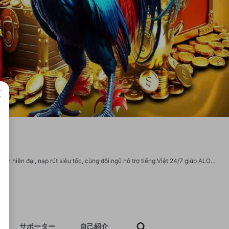
成で
ALO789 mang đến trải nghiệm cá cược chân thực, minh bạch và hấp dẫn. Giao diện hiện đại, nạp rút siêu tốc, cùng đội ngũ hỗ trợ tiếng Việt 24/7 giúp ALO789 trở thành điểm đến lý tưởng cho người đam mê bộ môn đá gà truyền thống kết hợp công nghệ hiện đại. Thông tin liên hệ: Website: https://alo789.us.org/ Địa chỉ: 619 Bùi Thị Xuân, Tân Bình, Dĩ An, Bình Dương, Việt Nam Số Điện Thoại: 0968729014 Email: alo789usorg@gmail.com #alo789 #nhacaialo789 #linkvaoalo789 #alo789usorg Social: https://www.youtube.com/@alo789usorg https://www.linkedin.com/in/alo789usorg/ https://www.pinterest.com/alo789usorg/ https://x.com/alo789usorg https://vimeo.com/alo789usorg https://www.tumblr.com/alo789usorg https://soundcloud.com/alo789usorg https://www.twitch.tv/alo789usorg
サポーター
自己紹介