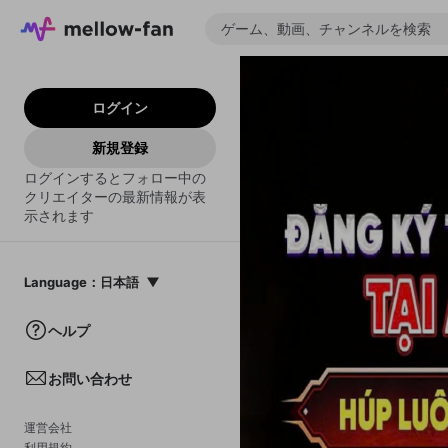
ログイン
新規登録
ログインするとフォロー中の
クリエイターの最新情報が表
示されます
Language
：
日本語
日本語
ヘルプ
English
お問い合わせ
中文(簡体)
한국어
運営会社
利用規約