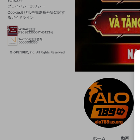
プライバシーポリシー
Cookie及び広告識別番号等に関す
るガイドライン
JASRAC許諾
第9036330001Y45123号
NexTone許諾番号
ID000008336
© OPENREC, inc. All Rights Reserved.
選択
きま
ホーム
動画