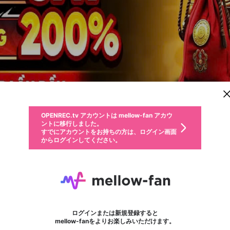
新規登録
OPENREC.tv アカウントは mellow-fan アカウ
OPENREC.tvアカウントはmellow-fanアカウン
パーソナルデータの登録
限定コミュニティ参加方法
ントに移行しました。
トに統合しました。
すでにアカウントをお持ちの方は、ログイン画面
こちらからOPENREC.tvでログイン中のアカウ
からログインしてください。
ント情報を引き継ぐことができます。
動画プレイリストを選択
生年月
固定動画に設定
不適切なユーザーとして報告します
ファンレター
サブスクシェア
OPENREC.tv アカウントは mellow-fan アカウ
@
新規登録
ログイン
か？
年
月
ントに移行しました。
マイページに表示されている動画 (ライブ配信、配信予定、ア
すでにアカウントをお持ちの方は、ログイン画面
ーカイブ、アップロード動画) をページのトップに1つ固定で
Nhà Cái ALO789
応援している配信者にファンレターを送ることができま
生年月は登録後に変更できません。
認証コードの入力
できるプレイリストがありません。プレイリストは動画の再生画面で作
からログインしてください。
きます。動画タイトル横のメニューより設定することができま
す。好きなデザインを選んでメッセージを書いたり、エ
ログイン
す。
@
alo789usorg
ご確認ください
す。
メールアドレスで新規登録
メールアドレスでログイン
問題を選択してください
ールアイテムでデコレーションして、配信者に届けまし
性別
ょう！
メールアドレスにメールを送信しました。30分以内にメ
パスワード再設定
詳しくはこちら
この限定コミュニティは、Discordで提供されています。
入力していただいたメールアドレス
男性
女性
その他
問題を選択してください
※ファンレター機能は有料サービスです。
ール記載の6桁の認証コードを入力してください。
利用規約とプライバシーポリシーが更新されました。
または
または
ポイントが不足しています
フォロー
に、パスワード再設定用URLを記載
セッションの有効期限が切れたた
Discordアカウントをお持ちでない方
サービスを利用するには変更後の内容をご確認いただ
わいせつな表現
認証コード
検索履歴をすべて削除しますか？
ブロックリストに追加しますか？
この動画の公開は終了しました
登録したメールアドレスを入力し、送信してください。
お住まいの地域
されたメールを送信しましたのでご
め、ログアウトしました
き、同意していただく必要があります。
X
X
Discordとは？からDiscordにアクセス
mellowポイントの購入に進みますか？
他者を誹謗中傷する表現
0
6
確認ください
ログインまたは新規登録すると
Discordアカウントを作成
キャンセル
mellow-fanをよりお楽しみいただけます。
いいえ
OK
はい
OK
利用規約
を確認しました。
0
500
著作権の侵害
Google
Google
キャプチャ
プレイリスト
フォロー
フォロワー
プレミアム会員に入会
mellow-fan のメールアドレス（mellow-fan.comドメイン
OK