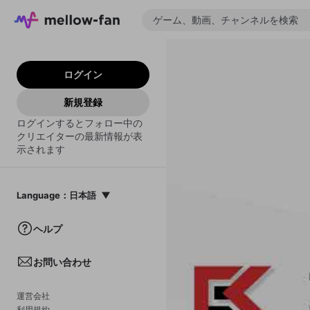
ログイン
新規登録
ログインするとフォロー中の
クリエイターの最新情報が表
示されます
Language
：
日本語
日本語
ヘルプ
English
お問い合わせ
中文(簡体)
한국어
運営会社
利用規約