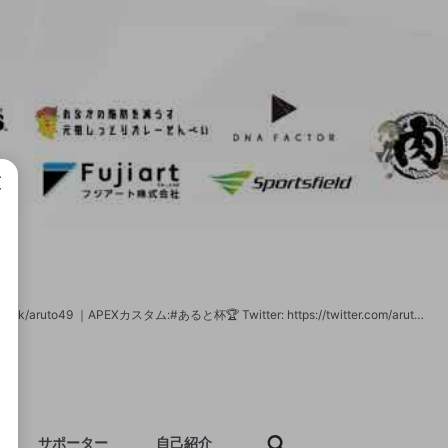
成で
現とバーチャルを反復横跳び ｜@3R_esports所属 ｜FA:#あるてぃーな ｜https://lit.link/aruto49 ｜APEXカスタム:#あると杯🏆 Twitter: https://twitter.com/aruto_49 Twitch: twitch.tv/aruto49 Mildom: https://www.mildom.com/10011930 アーカイブチャンネル Youtube: http://mjk.ac/check/jump.php?qt4xzN チャンネル登録、フォローよろしくお願いします！ ～ゲーム～ PLAYERUNKNOWN'S BATTLEGROUNDS Rainbow six Siege BIOHAZARD6 Dead by Daylight MONSTER HUNTER WORLD Sherlock Holmesシリーズ スプラトゥーン2 その他謎解き、ホラーゲーム ほしいものリスト http://amzn.asia/9H3gfbm 使用デバイス http://amzn.asia/6wsouxB リクエストリスト http://amzn.asia/9IexPhx 2017/10/22スタート
サポーター
自己紹介