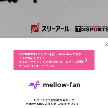
新規登録
OPENREC.tv アカウントは mellow-fan アカウ
OPENREC.tvアカウントはmellow-fanアカウン
パーソナルデータの登録
限定コミュニティ参加方法
ントに移行しました。
トに統合しました。
すでにアカウントをお持ちの方は、ログイン画面
こちらからOPENREC.tvでログイン中のアカウ
からログインしてください。
ント情報を引き継ぐことができます。
動画プレイリストを選択
生年月
固定動画に設定
不適切なユーザーとして報告します
ファンレター
サブスクシェア
OPENREC.tv アカウントは mellow-fan アカウ
@
新規登録
ログイン
か？
年
月
ントに移行しました。
マイページに表示されている動画 (ライブ配信、配信予定、ア
すでにアカウントをお持ちの方は、ログイン画面
ーカイブ、アップロード動画) をページのトップに1つ固定で
或斗/aruto🦈
応援している配信者にファンレターを送ることができま
生年月は登録後に変更できません。
認証コードの入力
できるプレイリストがありません。プレイリストは動画の再生画面で作
からログインしてください。
きます。動画タイトル横のメニューより設定することができま
す。好きなデザインを選んでメッセージを書いたり、エ
ログイン
す。
@
_a_ru_to
或斗/aruto🦈のXヘ
ご確認ください
す。
メールアドレスで新規登録
メールアドレスでログイン
問題を選択してください
ールアイテムでデコレーションして、配信者に届けまし
性別
ょう！
メールアドレスにメールを送信しました。30分以内にメ
パスワード再設定
詳しくはこちら
この限定コミュニティは、Discordで提供されています。
入力していただいたメールアドレス
男性
女性
その他
問題を選択してください
※ファンレター機能は有料サービスです。
ール記載の6桁の認証コードを入力してください。
利用規約とプライバシーポリシーが更新されました。
または
または
ポイントが不足しています
フォロー 321
に、パスワード再設定用URLを記載
セッションの有効期限が切れたた
ファンレター
Discordアカウントをお持ちでない方
サービスを利用するには変更後の内容をご確認いただ
わいせつな表現
認証コード
検索履歴をすべて削除しますか？
ブロックリストに追加しますか？
この動画の公開は終了しました
登録したメールアドレスを入力し、送信してください。
お住まいの地域
されたメールを送信しましたのでご
め、ログアウトしました
き、同意していただく必要があります。
X
X
Discordとは？からDiscordにアクセス
mellowポイントの購入に進みますか？
他者を誹謗中傷する表現
0
6
確認ください
ログインまたは新規登録すると
Discordアカウントを作成
キャンセル
mellow-fanをよりお楽しみいただけます。
いいえ
OK
はい
OK
利用規約
を確認しました。
0
500
著作権の侵害
Google
Google
キャプチャ
プレイリスト
フォロー
フォロワー
プレミアム会員に入会
mellow-fan のメールアドレス（mellow-fan.comドメイン
OK