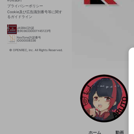
プライバシーポリシー
Cookie及び広告識別番号等に関す
るガイドライン
JASRAC許諾
第9036330001Y45123号
NexTone許諾番号
ID000008336
© OPENREC, inc. All Rights Reserved.
選択
きま
ホーム
動画