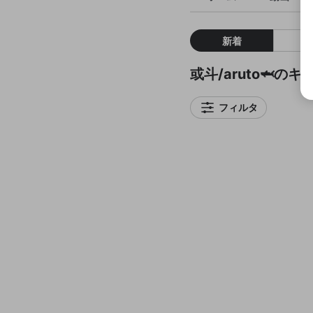
新着
或斗/aruto🦈の
フィルタ