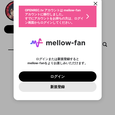
動画プレイリストを選択
生年月
或斗/aruto🦈
固定動画に設定
不適切なユーザーとして報告しま
ファンレター
OPENREC.tv アカウントは mellow-fan
サブスクシェア
@
_a_ru_to
或斗/aruto🦈のXヘ
@
新規登録
ログイン
すか？
年
月
アカウントに移行しました。
マイページに表示されている動画 (ライブ配信、配
認証コードの入力
すでにアカウントをお持ちの方は、ログイ
生年月は登録後に変更できません。
信予定、アーカイブ、アップロード動画) をページ
選択できるプレイリストがありません。
応援している配信者にファンレターを送ることがで
ン画面からログインしてください。
ご確認ください
のトップに1つ固定できます。動画タイトル横のメ
ログイン
プレイリストは動画の再生画面で作成で
きます。好きなデザインを選んでメッセージを書い
ニューより設定することができます。
メールアドレスで新規登録
メールアドレスでログイン
問題を選択してください
フォロー 321
この限定コミュニティは、Discordで提供されてい
性別
きます。
たり、エールアイテムでデコレーションして、配信
メールアドレスにメールを送信しました。30分以内
パスワード再設定
ます。
者に届けましょう！
にメール記載の6桁の認証コードを入力してくださ
入力していただいたメールアドレ
男性
女性
その他
利用規約とプライバシーポリシーが更新されま
問題を選択してください
詳しくはこちら
※ファンレター機能は有料サービスです。
い。
または
または
ポイントが不足しています
した。 サービスを利用するには変更後の内容を
Discordアカウントをお持ちでない方
スに、パスワード再設定用URLを
セッションの有効期限が切れたた
ホーム
動画
キャプチャ
プレイリスト
登録したメールアドレスを入力し、送信してくださ
わいせつな表現
ブロックリストに追加しますか？
この動画の公開は終了しました
お住まいの地域
ご確認いただき、同意していただく必要があり
認証コード
い。
記載されたメールを送信しました
め、ログアウトしました
Discordとは？からDiscordにアクセス
X
X
ます。
mellowポイントの購入に進みますか？
他者を誹謗中傷する表現
のでご確認ください
0
6
ログインまたは新規登録すると
Discordアカウントを作成
mellow-fanをよりお楽しみいただけます。
キャンセル
OK
OK
0
500
著作権の侵害
表示するコンテンツがありません
Google
Google
利用規約
プレミアム会員に入会
を確認しました。
OK
いいえ
はい
mellow-fan のメールアドレス（mellow-fan.comド
この画面からDiscordに参加する
利用規約
および
プライバシーポリシー
に同意頂いた上で
ログイン
プライバシーポリシー
を確認しました。
メイン及びcs.openrec.co.jpドメイン）が受信拒否設
次にお進みください。
OK
プライバシーの侵害
ご登録いただいた情報はサービスの向上を目的
ログイン
再設定する
動画プレイリストがありません
定に含まれていないかご確認ください。
Yahoo! JAPAN
Yahoo! JAPAN
Discordは第三者が提供するコミュニティーサービスで、
として使用いたします。
報告された問題については、利用規約に違反しているか
動画プレイリストを選択
パスワードを忘れた方は
こちら
過激な暴力や自傷行為
mellow-fanとは関わりがありません。Discordに関してのお
一部サービスをご利用いただくには、生年月の
どうかをスタッフが確認します。
この機能をむやみに使
新規登録
確認しました
問い合わせにはお答えすることができません。Discordの仕
アカウントをお持ちですか？
アカウントを作成する
登録が必要です。
用することは、利用規約違反になります。
様変更により、限定コミュニティ特典の提供が終了する可能
入力
なりすまし行為
Appleでサインアップ
Appleでサインイン
動画のプレイリストを一つ選択すると、そのプレイ
ご登録いただいた情報は公開されません。
性がありますが、その際の補償は一切行いません。外部サー
リストの動画をマイページの上部にリストで表示す
ビスとのID連携に関する同意事項に同意の上、参加をお願い
閉じる
ることができます。
出会いを誘導する行為
ファンレターを作成
します。
送信
mellow-fanの
mellow-fanの
利用規約
利用規約
・
・
プライバシーポリシー
プライバシーポリシー
・
・
外部
外部
登録
外部サービスとのID連携に関する同意事項
サービスとのID連携に関する同意事項
サービスとのID連携に関する同意事項
に同意頂いた上
に同意頂いた上
閉じる
ねずみ講やマルチ商法
動画プレイリストを選択
アカウント作成
で、次にお進みください
で、次にお進みください