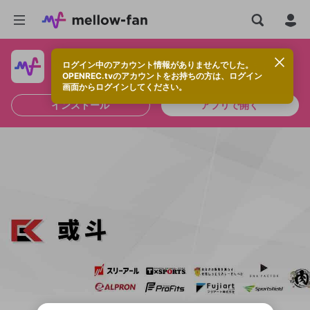
ログイン中のアカウント情報がありませんでした。
快適に視聴するなら、アプリをインストールしよう！
OPENREC.tvのアカウントをお持ちの方は、ログイン
画面からログインしてください。
インストール
アプリで開く
新規登録
OPENREC.tv アカウントは mellow-fan
OPENREC.tvアカウントはmellow-fanア
限定コミュニティ参加方法
パーソナルデータの登録
アカウントに移行しました。
カウントに統合しました。
すでにアカウントをお持ちの方は、ログイ
こちらからOPENREC.tvでログイン中のア
ン画面からログインしてください。
カウント情報を引き継ぐことができます。