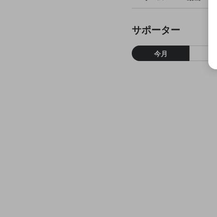
サポーター
今月