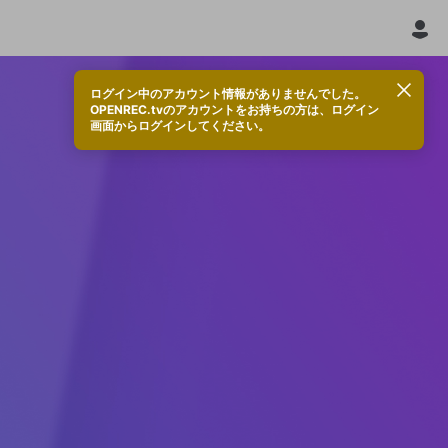
ログイン中のアカウント情報がありませんでした。
OPENREC.tvのアカウントをお持ちの方は、ログイン
画面からログインしてください。