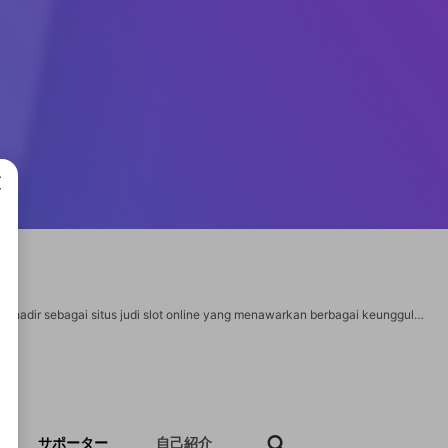
成で
UG181BET Judi Slot Gacor Jackpot Besar Menang Mudah RTP Tinggi UG181BET hadir sebagai situs judi slot online yang menawarkan berbagai keunggulan yang membuatnya menjadi pilihan utama bagi penggemar slot. UG181BET berkomitmen untuk memberikan pengalaman bermain yang fair dan aman. Dengan lisensi internasional yang dimiliki, platform ini menjamin bahwa gameplay yang disediakan adalah sepenuhnya adil dan bebas dari bot. Kelebihan lainnya dari UG181BET adalah akses bocoran live RTP slot online secara real-time. Link alternatif dapat ditemukan dengan mudah melalui pencarian di Google dengan kata kunci "UG181BET,". http://ug181bethoki.com/
サポーター
自己紹介