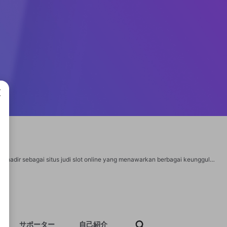
成で
UG181BET Judi Slot Gacor Jackpot Besar Menang Mudah RTP Tinggi UG181BET hadir sebagai situs judi slot online yang menawarkan berbagai keunggulan yang membuatnya menjadi pilihan utama bagi penggemar slot. UG181BET berkomitmen untuk memberikan pengalaman bermain yang fair dan aman. Dengan lisensi internasional yang dimiliki, platform ini menjamin bahwa gameplay yang disediakan adalah sepenuhnya adil dan bebas dari bot. Kelebihan lainnya dari UG181BET adalah akses bocoran live RTP slot online secara real-time. Link alternatif dapat ditemukan dengan mudah melalui pencarian di Google dengan kata kunci "UG181BET,". http://ug181bethoki.com/
サポーター
自己紹介