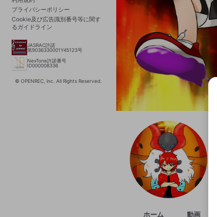
プライバシーポリシー
Cookie及び広告識別番号等に関す
るガイドライン
JASRAC許諾
第9036330001Y45123号
NexTone許諾番号
ID000008336
© OPENREC, inc. All Rights Reserved.
選択
きま
ホーム
動画