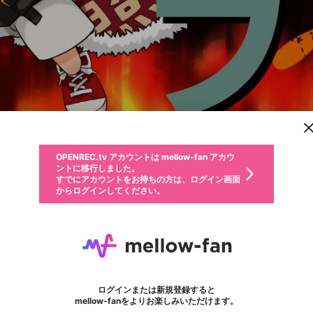
新規登録
OPENREC.tv アカウントは mellow-fan アカウ
OPENREC.tvアカウントはmellow-fanアカウン
パーソナルデータの登録
限定コミュニティ参加方法
ントに移行しました。
トに統合しました。
すでにアカウントをお持ちの方は、ログイン画面
こちらからOPENREC.tvでログイン中のアカウ
からログインしてください。
ント情報を引き継ぐことができます。
動画プレイリストを選択
生年月
固定動画に設定
不適切なユーザーとして報告します
ファンレター
サブスクシェア
OPENREC.tv アカウントは mellow-fan アカウ
@
新規登録
ログイン
か？
年
月
ントに移行しました。
マイページに表示されている動画 (ライブ配信、配信予定、ア
すでにアカウントをお持ちの方は、ログイン画面
ーカイブ、アップロード動画) をページのトップに1つ固定で
アマテラ
応援している配信者にファンレターを送ることができま
生年月は登録後に変更できません。
認証コードの入力
できるプレイリストがありません。プレイリストは動画の再生画面で作
からログインしてください。
きます。動画タイトル横のメニューより設定することができま
す。好きなデザインを選んでメッセージを書いたり、エ
ログイン
す。
@
TAKE3150
アマテラのXヘ
ご確認ください
す。
メールアドレスで新規登録
メールアドレスでログイン
問題を選択してください
ールアイテムでデコレーションして、配信者に届けまし
性別
ょう！
Twitter【https://mobile.twitter.com/TakeYubikiridan】 Youtube【https:/
メールアドレスにメールを送信しました。30分以内にメ
パスワード再設定
詳しくはこちら
この限定コミュニティは、Discordで提供されています。
入力していただいたメールアドレス
男性
女性
その他
問題を選択してください
※ファンレター機能は有料サービスです。
ール記載の6桁の認証コードを入力してください。
利用規約とプライバシーポリシーが更新されました。
または
または
ポイントが不足しています
フォロー 177
に、パスワード再設定用URLを記載
セッションの有効期限が切れたた
ファンレター
Discordアカウントをお持ちでない方
サービスを利用するには変更後の内容をご確認いただ
わいせつな表現
認証コード
検索履歴をすべて削除しますか？
ブロックリストに追加しますか？
この動画の公開は終了しました
登録したメールアドレスを入力し、送信してください。
お住まいの地域
されたメールを送信しましたのでご
め、ログアウトしました
き、同意していただく必要があります。
X
X
Discordとは？からDiscordにアクセス
mellowポイントの購入に進みますか？
他者を誹謗中傷する表現
0
6
確認ください
ログインまたは新規登録すると
Discordアカウントを作成
キャンセル
mellow-fanをよりお楽しみいただけます。
いいえ
OK
はい
OK
利用規約
を確認しました。
0
500
著作権の侵害
Google
Google
キャプチャ
プレイリスト
フォロー
フォロワー
プレミアム会員に入会
mellow-fan のメールアドレス（mellow-fan.comドメイン
OK