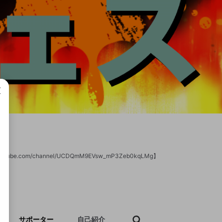
成で
/www.youtube.com/channel/UCDQmM9EVsw_mP3Zeb0kqLMg】
サポーター
自己紹介