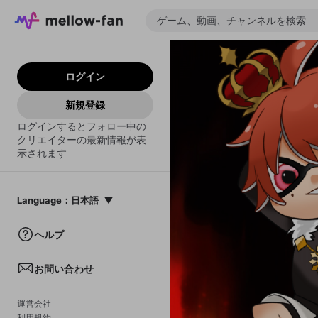
ログイン
新規登録
ログインするとフォロー中の
クリエイターの最新情報が表
示されます
Language
：
日本語
日本語
ヘルプ
English
お問い合わせ
中文(簡体)
한국어
運営会社
利用規約