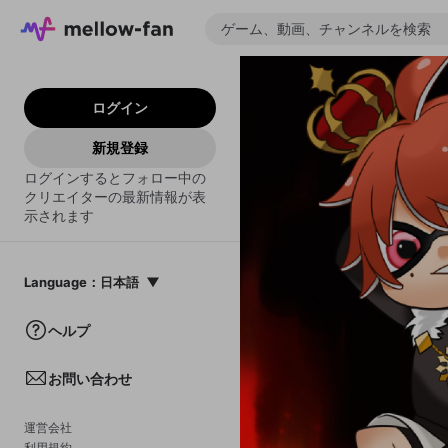
ログイン
新規登録
ログインするとフォロー中の
クリエイターの最新情報が表
示されます
Language
：
日本語
日本語
ヘルプ
English
お問い合わせ
中文(簡体)
한국어
運営会社
利用規約