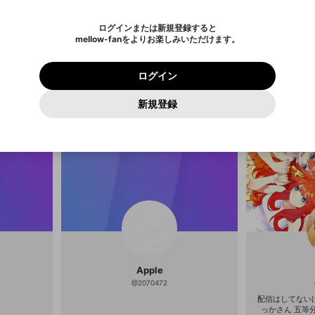
されたメールを送信しましたのでご
め、ログアウトしました
き、同意していただく必要があります。
X
X
Discordとは？からDiscordにアクセス
mellowポイントの購入に進みますか？
他者を誹謗中傷する表現
0
6
確認ください
ログインまたは新規登録すると
Discordアカウントを作成
キャンセル
キャンセル
mellow-fanをよりお楽しみいただけます。
いいえ
OK
はい
はい
OK
利用規約
を確認しました。
0
500
著作権の侵害
Google
Google
プレミアム会員に入会
mellow-fan のメールアドレス（mellow-fan.comドメイン
OK
いいえ
はい
利用規約
および
プライバシーポリシー
に同意頂いた上で次にお
この画面からDiscordに参加する
プライバシーポリシー
を確認しました。
及びcs.openrec.co.jpドメイン）が受信拒否設定に含まれて
ログイン
3
ぴちゅ
VsAl
進みください。
OK
プライバシーの侵害
ご登録いただいた情報はサービスの向上を目的として
動画プレイリストがありません
再設定する
いないかご確認ください。
ログイン
4
@
m1002sao
@
14
Yahoo! JAPAN
Yahoo! JAPAN
使用いたします。
Discordは第三者が提供するコミュニティーサービスで、mellow-
報告された問題については、利用規約に違反しているかどうか
パスワードを忘れた方は
こちら
過激な暴力や自傷行為
確認しました
fanとは関わりがありません。Discordに関してのお問い合わせには
一部サービスをご利用いただくには、生年月の登録が
をスタッフが確認します。
この機能をむやみに使用すること
新規登録
動画プレイリストを選択
お答えすることができません。Discordの仕様変更により、限定コ
アカウントをお持ちですか？
アカウントを作成する
入力
必要です。
は、利用規約違反になります。
Appleでサインアップ
Appleでサインイン
ミュニティ特典の提供が終了する可能性がありますが、その際の補
なりすまし行為
ご登録いただいた情報は公開されません。
償は一切行いません。外部サービスとのID連携に関する同意事項に
動画のプレイリストを一つ選択すると、そのプレイリストの動
同意の上、参加をお願いします。
出会いを誘導する行為
閉じる
画をマイページの上部にリストで表示することができます。
ファンレターを作成
送信
mellow-fanの
mellow-fanの
利用規約
利用規約
・
・
プライバシーポリシー
プライバシーポリシー
・
・
外部サービ
外部サービ
外部サービスとのID連携に関する同意事項
登録
スとのID連携に関する同意事項
スとのID連携に関する同意事項
に同意頂いた上で、次にお進み
に同意頂いた上で、次にお進み
閉じる
ねずみ講やマルチ商法
アカウント作成
動画プレイリストを選択
ください
ください
Discordとは？
Discordに参加する
誤解を招く配信設定
あとで登録
mellow-fanからのお得な情報をメールで受け取
ゲームの録画禁止区域の配信
る
改造版・海賊版ソフトの配信
Apple
政治的・宗教的・人種的な内容
@
2070472
その他の問題
配信はしてない
っかさん