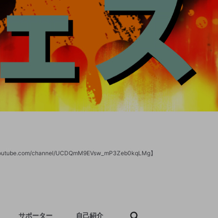
/www.youtube.com/channel/UCDQmM9EVsw_mP3Zeb0kqLMg】
サポーター
自己紹介