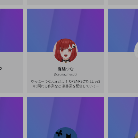
2
香結つな
@
tsuna_musubi
やっほーつなねぇだよ！ OPENRECではLive2
Dに関わる作業など 裏作業を配信していくよ
◎ ゲームなどはこちら▼ https://www.youtu
be.com/channel/UCxO65u1jHxN6AjlZs4rhcj
w