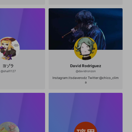
ヨゾラ
David Rodriguez
@
shall1127
@
davidronzon
Instagram:itsdaverodz Twitter:@chico_clim
a