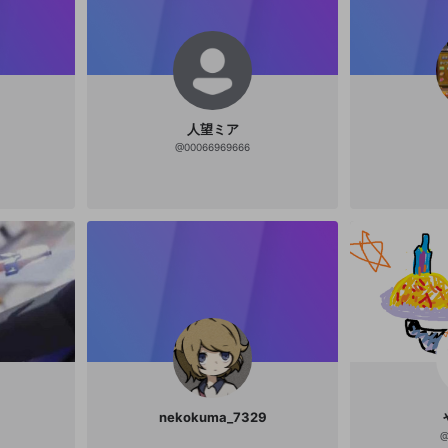
ベルゲーム•音楽•みんなとお話しする時間 🫧
嫌いなもの🫧 労働 🫧FN🫧 あめのこ 🫧link🫧
•マシュマロ https://marshmallow-qa.com/t
3hssl0mud4ak8e?t=S3Y6JL&utm_medium
=url_text&utm_source=promotion 春のV祭
り3位ありがとございました🌸 🫧special than
ks🫧 お母さま:夢野ゆの様 【lit.link】https://l
it.link/yumenoyuno お父さま:イチク様 【X】
https://x.com/ithiku_u BGM:「melon sod
人望ミア
a」 (https://youtu.be/ifT8eOPyV9A?si=GIg
@
00066969666
NeF2YMwubgukn) 茶葉のぎか様 【lit.link】h
ttps://lit.link/nogika ネームロゴ:かねまる こ
じゅうろう様 【X】https://x.com/03v10861
4 マイクラスキン：まえたく様(@mizu7319)
nekokuma_7329