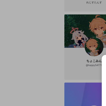
れじすたんす
ちょこみん
@
happy54777
選択
きま