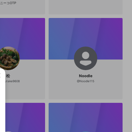
ニーコOTP
松
Noodle
matutake9608
@
Noodle115
成で