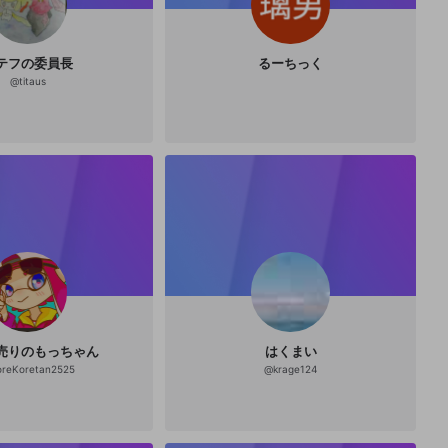
テフの委員長
るーちっく
@
titaus
売りのもっちゃん
はくまい
oreKoretan2525
@
krage124