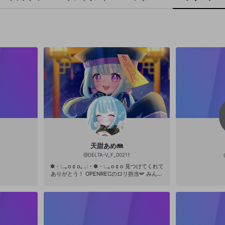
天甜あめ🪼
@
DELTA-V_F_00211
✽・:..｡o￠o｡..:・✽・:..｡o￠o 見つけてくれて
ありがとう！ OPENRECのロリ担当🪽 みんな
と遊ぶために、冥界から蘇ったキョンシーで
す🪼 ✽・:..｡o￠o｡..:・✽・:..｡o￠o 🫧配信時
間🫧 毎週日曜日20:30〜定期配信(予定) 週
3〜4回を目安に、20時~21時頃配信してます
ー (たまーにお昼も) 🫧配信ジャンル🫧 模索
中… 🫧好きなもの🫧 お絵描き•考えること•ノ