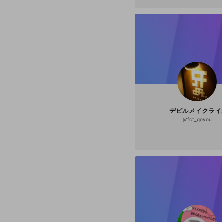
デビルメイクライ
@
fct_goyou