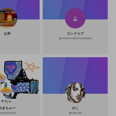
お米
スンドゥブ
@
muka1muka2muka3open
やきちゃー
のこ
@
yakicharzwei
@
noko_ika