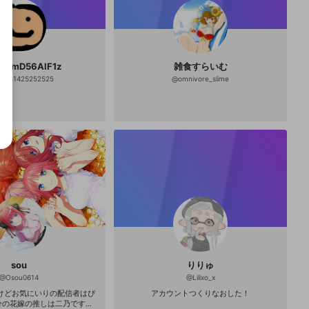
0GmD56AlF1z
雑食すらいむ
14141425252525
@
omnivore_slime
sou
りりゅ
@
Osou0614
@
Lilixo_x
けどお気にいりの配信者はぴ
アカウントつくりなおした！
 五等分の花嫁の推しは二乃です...