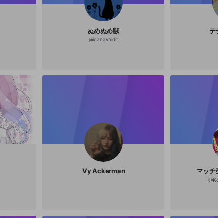
ぬめぬめ獣
テ
@
icanavoidit
？
Vy Ackerman
マッチ
@
K