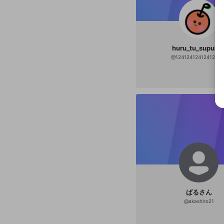
huru_tu_supura
@
12412412412412412
ばるさん
@
akashiro21