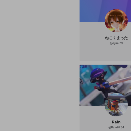
ねこくまった
@
ajisai73
Rain
@
Rain6754