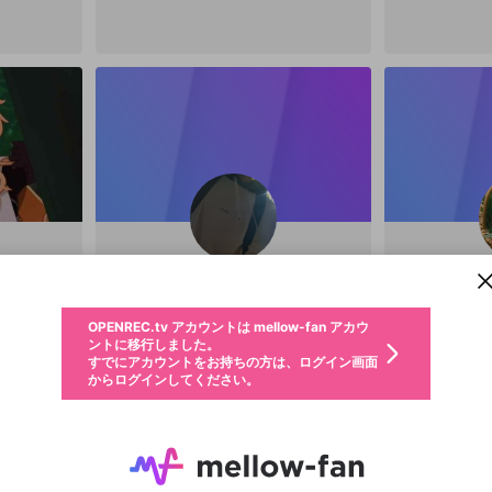
新規登録
OPENREC.tv アカウントは mellow-fan アカウ
OPENREC.tvアカウントはmellow-fanアカウン
パーソナルデータの登録
限定コミュニティ参加方法
ントに移行しました。
トに統合しました。
すでにアカウントをお持ちの方は、ログイン画面
こちらからOPENREC.tvでログイン中のアカウ
からログインしてください。
ント情報を引き継ぐことができます。
動画プレイリストを選択
のもちゃ
生年月
固定動画に設定
@
nomo_spl
@
不適切なユーザーとして報告します
ファンレター
サブスクシェア
OPENREC.tv アカウントは mellow-fan アカウ
@
新規登録
ログイン
か？
年
月
ントに移行しました。
マイページに表示されている動画 (ライブ配信、配信予定、ア
すでにアカウントをお持ちの方は、ログイン画面
ーカイブ、アップロード動画) をページのトップに1つ固定で
応援している配信者にファンレターを送ることができま
生年月は登録後に変更できません。
認証コードの入力
できるプレイリストがありません。プレイリストは動画の再生画面で作
からログインしてください。
きます。動画タイトル横のメニューより設定することができま
す。好きなデザインを選んでメッセージを書いたり、エ
ログイン
す。
ご確認ください
す。
メールアドレスで新規登録
メールアドレスでログイン
問題を選択してください
ールアイテムでデコレーションして、配信者に届けまし
性別
ょう！
メールアドレスにメールを送信しました。30分以内にメ
パスワード再設定
詳しくはこちら
この限定コミュニティは、Discordで提供されています。
入力していただいたメールアドレス
男性
女性
その他
問題を選択してください
※ファンレター機能は有料サービスです。
ール記載の6桁の認証コードを入力してください。
利用規約とプライバシーポリシーが更新されました。
または
または
ポイントが不足しています
に、パスワード再設定用URLを記載
セッションの有効期限が切れたた
Discordアカウントをお持ちでない方
サービスを利用するには変更後の内容をご確認いただ
わいせつな表現
認証コード
検索履歴をすべて削除しますか？
チームメンバーに追加しますか？
ブロックリストに追加しますか？
この動画の公開は終了しました
登録したメールアドレスを入力し、送信してください。
お住まいの地域