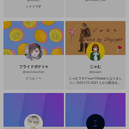
シャイです
フライドポテト✨
じゃむ
@
takutakuchan
@
asujam
どうも！〜
じゃむです(*•ω•*)Vtuberとなりまし
た✨ (2021.11) 2021.１から配信を始
めて2年が経ちました 沢山の方が遊
びに来てくださったおかげです あり
がとうございます(⁄ ⁄•⁄ω⁄•⁄ ⁄)⁄ 良かっ
たらまた遊びに来てください＊ 主に
‪Dead by Daylight‬、スプラトゥーン
3、ﾌｫｰﾙｶﾞｲｽﾞなど配信 ‪DBDは Swi
tch → PC (2021.11~) Vtuberのキャ
ラを作って頂きました ハムスターの
下僕さん🐹