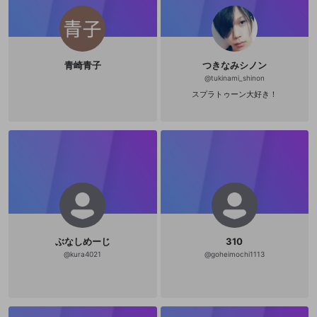
レッド / 36MBキャッシュ) CPUクー
ラー DeepCool サイドフローCPUク
ーラー AK400 CPUグリス 標準CPU
グリス グラボ NVIDIA GeForce RTX
4070 Ti 12GB【HDMI x1 / DisplayP
ort x3】 マザボ 【ASRock製】イン
青崎青子
つきなみシノン
テル(R) B760 チップセット搭載マザ
ーボード メモリ 32GB(16GB×2) PC
@
tukinami_shinon
4-25600(DDR4-3200) DDR4 SDRA
スプラトゥーン大好き！
M ストレージ ・SSD:NVMe SSD [1s
t] 【NVMe SSD】2TB SSD
・HDD:ハードディスク 【ハード
ディスク】1TB S-ATA 電源 850W AT
X 3.0電源 80PLUS GOLD (日本製コ
ンデンサ仕様) モニター VG258
ZOWIE XL2411P EX-L
DGC241HT マウス G-PPD-004WL
キーボード Apex Pro TKL 64861 ブ
ラック ヘッドフォン GSP 600 ※全て
の配信の発言・コメントはエンター
テインメント性を高めるためのフィ
クションです。
ぶなしめーじ
310
@
kura4021
@
goheimochi1113