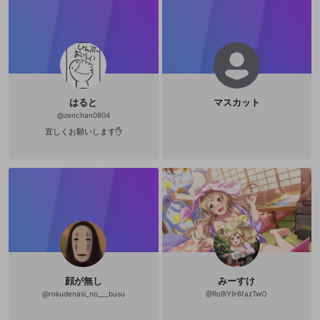
はると
マスカット
@
zenchan0804
宜しくお願いします✋
顔が無し
みーすけ
@
rokudenasi_no___busu
@
Ro9iYlir6fazTwO