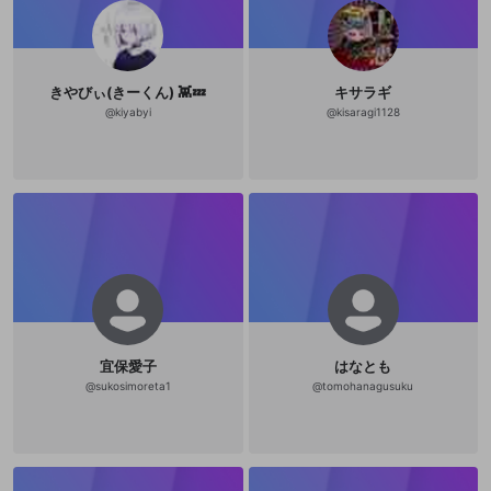
きやびぃ(きーくん) 👾💤
キサラギ
@
kiyabyi
@
kisaragi1128
宜保愛子
はなとも
@
sukosimoreta1
@
tomohanagusuku