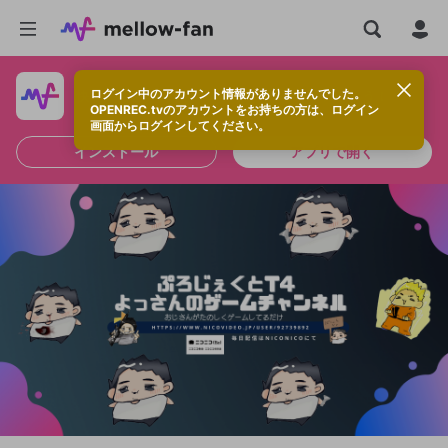
ログイン中のアカウント情報がありませんでした。
快適に視聴するなら、アプリをインストールしよう！
OPENREC.tvのアカウントをお持ちの方は、ログイン
画面からログインしてください。
インストール
アプリで開く