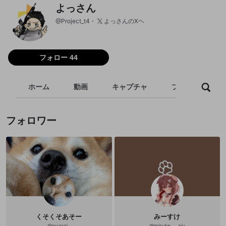
よっさん
@
Project_t4
よっさんのXヘ
フォロー 44
ホーム
動画
キャプチャ
プレイリスト
フォロワー
くそくそあそー
みーすけ
@
oyasai_
@
misuke___aiu