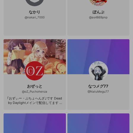
なかり
ぽんぷ
@
nakari_7000
@
as4869pnp
おぜっと
なつメグ77
@
oZ_Puchohenza
@
NatuMegu77
｢おずぃー・ぷちょへんざ｣です Dead
by Daylightメインで配信してます 2
019/7/6 活動スタート 〈YouTubeの
アカウント〉 https://m.youtube.co
m/channel/UCqEovoTZEfn7aZv815
R_ZFw PC CPU インテル Core i9-13
900F プロセッサー (2.00GHz[P-c
ore][最大5.60GHz] / 24コア / 32ス