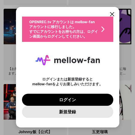
アカウントに移行しました。
カウントに統合しました。
すでにアカウントをお持ちの方は、ログイ
こちらからOPENREC.tvでログイン中のア
動画プレイリストを選択
ン画面からログインしてください。
カウント情報を引き継ぐことができます。
生年月
固定動画に設定
不適切なユーザーとして報告しま
ファンレター
OPENREC.tv アカウントは mellow-fan
サブスクシェア
@
新規登録
ログイン
すか？
年
月
アカウントに移行しました。
マイページに表示されている動画 (ライブ配信、配
認証コードの入力
すでにアカウントをお持ちの方は、ログイ
生年月は登録後に変更できません。
信予定、アーカイブ、アップロード動画) をページ
選択できるプレイリストがありません。
応援している配信者にファンレターを送ることがで
ン画面からログインしてください。
ご確認ください
のトップに1つ固定できます。動画タイトル横のメ
ログイン
プレイリストは動画の再生画面で作成で
きます。好きなデザインを選んでメッセージを書い
ニューより設定することができます。
メールアドレスで新規登録
メールアドレスでログイン
問題を選択してください
この限定コミュニティは、Discordで提供されてい
性別
きます。
たり、エールアイテムでデコレーションして、配信
メールアドレスにメールを送信しました。30分以内
パスワード再設定
ます。
者に届けましょう！
にメール記載の6桁の認証コードを入力してくださ
入力していただいたメールアドレ
男性
女性
その他
利用規約とプライバシーポリシーが更新されま
問題を選択してください
詳しくはこちら
としやん
ようふぁん
※ファンレター機能は有料サービスです。
い。
または
または
ポイントが不足しています
した。 サービスを利用するには変更後の内容を
Discordアカウントをお持ちでない方
スに、パスワード再設定用URLを
セッションの有効期限が切れたた
@
suna999
@
yo_fun
登録したメールアドレスを入力し、送信してくださ
わいせつな表現
チームメンバーに追加しますか？
ブロックリストに追加しますか？
この動画の公開は終了しました
お住まいの地域
ご確認いただき、同意していただく必要があり
認証コード
い。
【お知らせ】 ここでの配信は停止し
ゲームは楽しく遊ぶをモットーに毎
記載されたメールを送信しました
め、ログアウトしました
Discordとは？からDiscordにアクセス
X
X
ます。 今までありがとうございまし
日真剣に遊んでます沢山の人達と楽
ます。
mellowポイントの購入に進みますか？
他者を誹謗中傷する表現
た。 今後は↓ https://www.twitch.t
しく遊びたいです！ゲームを楽しく
のでご確認ください
0
6
ログインまたは新規登録すると
Discordアカウントを作成
v/toarutoshiyan
遊んで笑って生きていく ゲームの腕
mellow-fanをよりお楽しみいただけます。
キャンセル
キャンセル
OK
はい
OK
0
500
著作権の侵害
前はお察しレベル（笑）よろしくお
Google
Google
利用規約
プレミアム会員に入会
を確認しました。
OK
いいえ
はい
mellow-fan のメールアドレス（mellow-fan.comド
この画面からDiscordに参加する
願いたします！ DeadbyDaylight ス
利用規約
および
プライバシーポリシー
に同意頂いた上で
ログイン
プライバシーポリシー
を確認しました。
プラトゥーン2をよくやってます！ Y
メイン及びcs.openrec.co.jpドメイン）が受信拒否設
次にお進みください。
OK
プライバシーの侵害
ご登録いただいた情報はサービスの向上を目的
ログイン
ouTube https://www.youtube.com/
再設定する
動画プレイリストがありません
定に含まれていないかご確認ください。
Yahoo! JAPAN
Yahoo! JAPAN
Discordは第三者が提供するコミュニティーサービスで、
として使用いたします。
channel/UClhfuoqFMZ3MfEWTc1K
報告された問題については、利用規約に違反しているか
動画プレイリストを選択
パスワードを忘れた方は
こちら
過激な暴力や自傷行為
mellow-fanとは関わりがありません。Discordに関してのお
NY_g Twitter https://mobile.twitter.
一部サービスをご利用いただくには、生年月の
どうかをスタッフが確認します。
この機能をむやみに使
新規登録
確認しました
問い合わせにはお答えすることができません。Discordの仕
アカウントをお持ちですか？
アカウントを作成する
com/EnjoyAllTheGame TikTok http
登録が必要です。
用することは、利用規約違反になります。
様変更により、限定コミュニティ特典の提供が終了する可能
入力
なりすまし行為
s://vt.tiktok.com/ZS3sXVyT/ Instag
Appleでサインアップ
Appleでサインイン
動画のプレイリストを一つ選択すると、そのプレイ
ご登録いただいた情報は公開されません。
性がありますが、その際の補償は一切行いません。外部サー
ram https://instagram.com/youfun_
リストの動画をマイページの上部にリストで表示す
ビスとのID連携に関する同意事項に同意の上、参加をお願い
閉じる
games?igshid=19kdpja8vm7rh 欲
ることができます。
出会いを誘導する行為
ファンレターを作成
します。
Johnny飯【公式】
五更瑠璃
しいものリスト https://www.amazo
送信
mellow-fanの
mellow-fanの
利用規約
利用規約
・
・
プライバシーポリシー
プライバシーポリシー
・
・
外部
外部