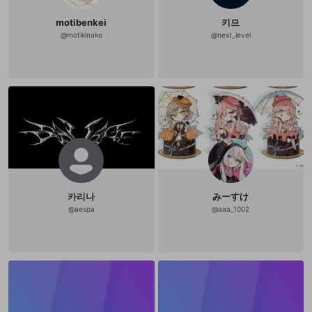
motibenkei
키므
@
motikinako
@
next_level
카리나
みーすけ
@
aespa
@
aaa_1002