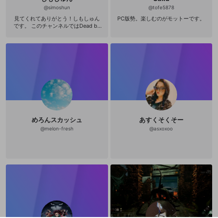
@
simoshun
@
tofe5878
見てくれてありがとう！しもしゅん
PC版勢。楽しむのがモットーです。
です。 このチャンネルではDead by
Daylight（DBD).Apex.ETS2の配信
をしていこうと思います。 まだまだ
初心者ですが、どうぞよろしくお願
いします。 サバイバーではネア、ザ
リーナ、シェリルが一番好き。キラ
ーではハントレスの鼻歌がくせにな
ります。 DPFサブスクメンバーで
す。
めろんスカッシュ
あすくそくそー
@
melon-fresh
@
asxoxoo