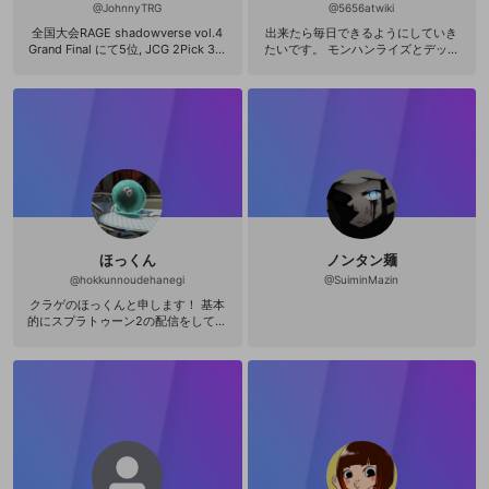
n.jp/hz/wishlist/ls/2BTKHW15KVH9
登録
@
JohnnyTRG
@
5656atwiki
外部サービスとのID連携に関する同意事項
サービスとのID連携に関する同意事項
サービスとのID連携に関する同意事項
に同意頂いた上
に同意頂いた上
閉じる
ねずみ講やマルチ商法
動画プレイリストを選択
アカウント作成
M?ref_=wl_share
で、次にお進みください
で、次にお進みください
全国大会RAGE shadowverse vol.4
出来たら毎日できるようにしていき
Grand Final にて5位, JCG 2Pick 3rd
たいです。 モンハンライズとデッド
誤解を招く配信設定
あとで登録
Seasonにて優勝者となりました。ジ
バイデイライトを主にやる予定です
Discordとは？
Discordに参加する
ョニーと申します。 この度、OPENR
(；´ﾟдﾟ｀) 平日の夜若しくは休日の
mellow-fanからのお得な情報をメールで受
ゲームの録画禁止区域の配信
EC様からオフィシャルストリーマー
夜にやると思います( ´・∀・｀) YouT
け取る
としての配信権限を頂きましたの
ubeとTwitchとTwitterとミラテイフ
で、よろしくお願いします(*^^*) e-S
でのアカウントをもっているので良
改造版・海賊版ソフトの配信
ports専門学校プロゲーマー育成コー
ければ見に来てください( ´∀｀ )b Yo
スの講師&オンラインコーチングの活
uTube https://youtube.com/channe
政治的・宗教的・人種的な内容
動や経験をさらに展開していきたい
l/UCJF712sqEz02Dz2CtKJ-Tsw Tw
と考えています。 shadowverseにつ
itter https://twitter.com/5656atwik
きましては2pickやOPEN6,ランクマ
i?s=09 Twitch https://twitter.com/
その他の問題
ッチなどの放送をお届けできたらな
5656atwiki/status/139090305464
と思います！(＊´ｖ｀) 2021年 Dead
0160768?s=19 ミラテイフ https://
ほっくん
ノンタン麺
by Daylightの配信も始めました！フ
www.mirrativ.com/user/7999355
レンド登録ご自由に！ Twitter → ( ht
@
hokkunnoudehanegi
@
SuiminMazin
tps://twitter.com/Johnny_SV_pick )
クラゲのほっくんと申します！ 基本
シャドバコーチングの依頼はこちら
的にスプラトゥーン2の配信をしてお
→( gamercoach.jp/coaches/98 ) D
ります。 配信初心者なのでご容赦く
J投票 http://vote.dj-1.jp/
ださい！あと語彙力がないのであま
り喋りません(語彙力ほしい…) こんな
コミュ障の俺ですがよろしくお願い
します