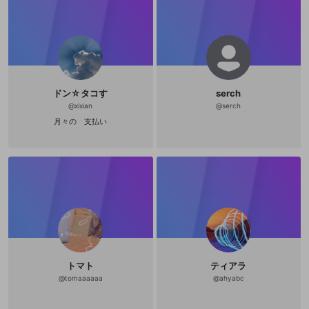
ドン☆タコす
serch
@
xixian
@
serch
月々の 支払い
トマト
ティアラ
@
tomaaaaaa
@
ahyabc
新規登録
OPENREC.tv アカウントは mellow-fan
OPENREC.tvアカウントはmellow-fanア
限定コミュニティ参加方法
パーソナルデータの登録