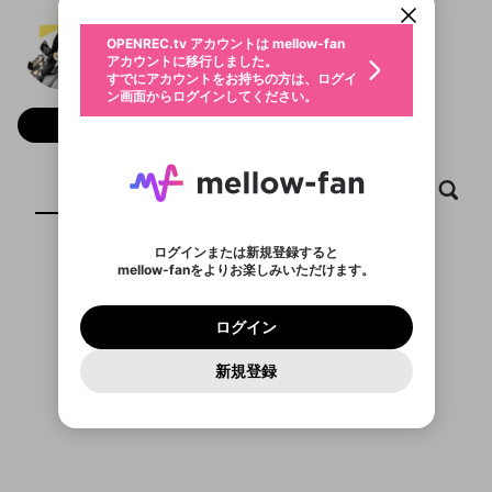
動画プレイリストを選択
生年月
よっさん
固定動画に設定
不適切なユーザーとして報告しま
ファンレター
OPENREC.tv アカウントは mellow-fan
サブスクシェア
@
Project_t4
よっさんのXヘ
@
新規登録
ログイン
すか？
年
月
アカウントに移行しました。
マイページに表示されている動画 (ライブ配信、配
認証コードの入力
すでにアカウントをお持ちの方は、ログイ
生年月は登録後に変更できません。
信予定、アーカイブ、アップロード動画) をページ
選択できるプレイリストがありません。
応援している配信者にファンレターを送ることがで
ン画面からログインしてください。
ご確認ください
のトップに1つ固定できます。動画タイトル横のメ
ログイン
プレイリストは動画の再生画面で作成で
きます。好きなデザインを選んでメッセージを書い
ニューより設定することができます。
メールアドレスで新規登録
メールアドレスでログイン
問題を選択してください
フォロー 44
この限定コミュニティは、Discordで提供されてい
性別
きます。
たり、エールアイテムでデコレーションして、配信
メールアドレスにメールを送信しました。30分以内
パスワード再設定
ます。
者に届けましょう！
にメール記載の6桁の認証コードを入力してくださ
入力していただいたメールアドレ
男性
女性
その他
利用規約とプライバシーポリシーが更新されま
問題を選択してください
詳しくはこちら
※ファンレター機能は有料サービスです。
い。
または
または
ポイントが不足しています
した。 サービスを利用するには変更後の内容を
Discordアカウントをお持ちでない方
スに、パスワード再設定用URLを
セッションの有効期限が切れたた
ホーム
動画
キャプチャ
プレイリスト
登録したメールアドレスを入力し、送信してくださ
わいせつな表現
ブロックリストに追加しますか？
この動画の公開は終了しました
お住まいの地域
ご確認いただき、同意していただく必要があり
認証コード
い。
記載されたメールを送信しました
め、ログアウトしました
Discordとは？からDiscordにアクセス
X
X
ます。
mellowポイントの購入に進みますか？
他者を誹謗中傷する表現
のでご確認ください
0
6
ログインまたは新規登録すると
Discordアカウントを作成
mellow-fanをよりお楽しみいただけます。
キャンセル
OK
OK
0
500
著作権の侵害
Google
Google
利用規約
プレミアム会員に入会
を確認しました。
OK
いいえ
はい
mellow-fan のメールアドレス（mellow-fan.comド
この画面からDiscordに参加する
利用規約
および
プライバシーポリシー
に同意頂いた上で
ログイン
プライバシーポリシー
を確認しました。
メイン及びcs.openrec.co.jpドメイン）が受信拒否設
次にお進みください。
OK
プライバシーの侵害
ご登録いただいた情報はサービスの向上を目的
ログイン
再設定する
動画プレイリストがありません
定に含まれていないかご確認ください。
Yahoo! JAPAN
Yahoo! JAPAN
Discordは第三者が提供するコミュニティーサービスで、
として使用いたします。
報告された問題については、利用規約に違反しているか
動画プレイリストを選択
パスワードを忘れた方は
こちら
過激な暴力や自傷行為
mellow-fanとは関わりがありません。Discordに関してのお
一部サービスをご利用いただくには、生年月の
どうかをスタッフが確認します。
この機能をむやみに使
新規登録
確認しました
問い合わせにはお答えすることができません。Discordの仕
アカウントをお持ちですか？
アカウントを作成する
登録が必要です。
用することは、利用規約違反になります。
様変更により、限定コミュニティ特典の提供が終了する可能
入力
なりすまし行為
Appleでサインアップ
Appleでサインイン
動画のプレイリストを一つ選択すると、そのプレイ
ご登録いただいた情報は公開されません。
性がありますが、その際の補償は一切行いません。外部サー
リストの動画をマイページの上部にリストで表示す
ビスとのID連携に関する同意事項に同意の上、参加をお願い
閉じる
ることができます。
出会いを誘導する行為
ファンレターを作成
します。
送信
mellow-fanの
mellow-fanの
利用規約
利用規約
・
・
プライバシーポリシー
プライバシーポリシー
・
・
外部
外部
登録
外部サービスとのID連携に関する同意事項
サービスとのID連携に関する同意事項
サービスとのID連携に関する同意事項
に同意頂いた上
に同意頂いた上
閉じる
ねずみ講やマルチ商法
動画プレイリストを選択
アカウント作成
で、次にお進みください
で、次にお進みください