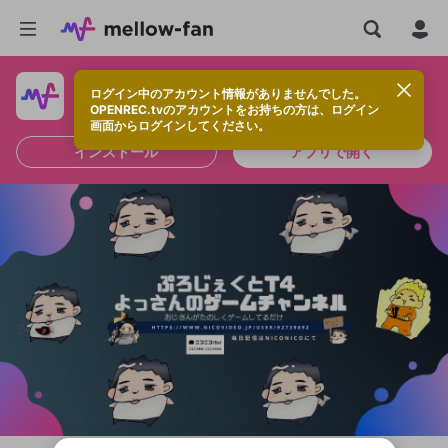
ログイン中のアカウント情報がありませんでした。
快適に視聴するなら、アプリをインストールしよう！
OPENREC.tvのアカウントをお持ちの方は、ログイン
画面からログインしてください。
インストール
アプリで開く
新規登録
OPENREC.tv アカウントは mellow-fan
OPENREC.tvアカウントはmellow-fanア
限定コミュニティ参加方法
パーソナルデータの登録
アカウントに移行しました。
カウントに統合しました。
すでにアカウントをお持ちの方は、ログイ
こちらからOPENREC.tvでログイン中のア
ン画面からログインしてください。
カウント情報を引き継ぐことができます。