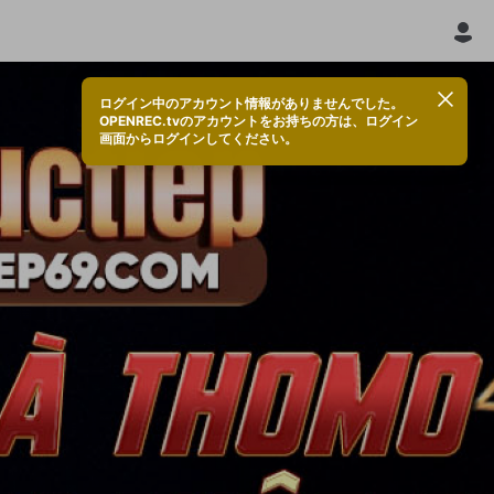
ログイン中のアカウント情報がありませんでした。
OPENREC.tvのアカウントをお持ちの方は、ログイン
画面からログインしてください。