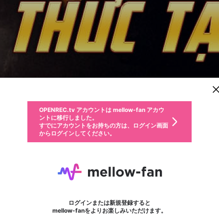
新規登録
OPENREC.tv アカウントは mellow-fan アカウ
OPENREC.tvアカウントはmellow-fanアカウン
パーソナルデータの登録
限定コミュニティ参加方法
ントに移行しました。
トに統合しました。
すでにアカウントをお持ちの方は、ログイン画面
こちらからOPENREC.tvでログイン中のアカウ
からログインしてください。
ント情報を引き継ぐことができます。
動画プレイリストを選択
生年月
固定動画に設定
不適切なユーザーとして報告します
ファンレター
サブスクシェア
OPENREC.tv アカウントは mellow-fan アカウ
@
新規登録
ログイン
か？
年
月
ントに移行しました。
マイページに表示されている動画 (ライブ配信、配信予定、ア
すでにアカウントをお持ちの方は、ログイン画面
ーカイブ、アップロード動画) をページのトップに1つ固定で
hi88
応援している配信者にファンレターを送ることができま
生年月は登録後に変更できません。
認証コードの入力
できるプレイリストがありません。プレイリストは動画の再生画面で作
からログインしてください。
きます。動画タイトル横のメニューより設定することができま
す。好きなデザインを選んでメッセージを書いたり、エ
ログイン
す。
@
Hi88me
ご確認ください
す。
メールアドレスで新規登録
メールアドレスでログイン
問題を選択してください
ールアイテムでデコレーションして、配信者に届けまし
性別
ょう！
メールアドレスにメールを送信しました。30分以内にメ
パスワード再設定
詳しくはこちら
この限定コミュニティは、Discordで提供されています。
入力していただいたメールアドレス
男性
女性
その他
問題を選択してください
※ファンレター機能は有料サービスです。
ール記載の6桁の認証コードを入力してください。
利用規約とプライバシーポリシーが更新されました。
または
または
ポイントが不足しています
フォロー
に、パスワード再設定用URLを記載
セッションの有効期限が切れたた
Discordアカウントをお持ちでない方
サービスを利用するには変更後の内容をご確認いただ
わいせつな表現
認証コード
検索履歴をすべて削除しますか？
ブロックリストに追加しますか？
この動画の公開は終了しました
登録したメールアドレスを入力し、送信してください。
お住まいの地域
されたメールを送信しましたのでご
め、ログアウトしました
き、同意していただく必要があります。
X
X
Discordとは？からDiscordにアクセス
mellowポイントの購入に進みますか？
他者を誹謗中傷する表現
0
6
確認ください
ログインまたは新規登録すると
Discordアカウントを作成
キャンセル
mellow-fanをよりお楽しみいただけます。
いいえ
OK
はい
OK
利用規約
を確認しました。
0
500
著作権の侵害
Google
Google
キャプチャ
プレイリスト
フォロー
フォロワー
プレミアム会員に入会
mellow-fan のメールアドレス（mellow-fan.comドメイン
OK