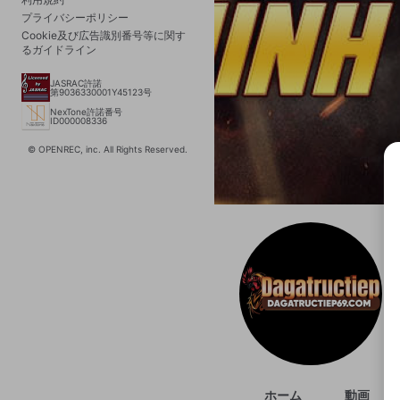
プライバシーポリシー
Cookie及び広告識別番号等に関す
るガイドライン
JASRAC許諾
第9036330001Y45123号
NexTone許諾番号
ID000008336
© OPENREC, inc. All Rights Reserved.
選択
きま
ホーム
動画