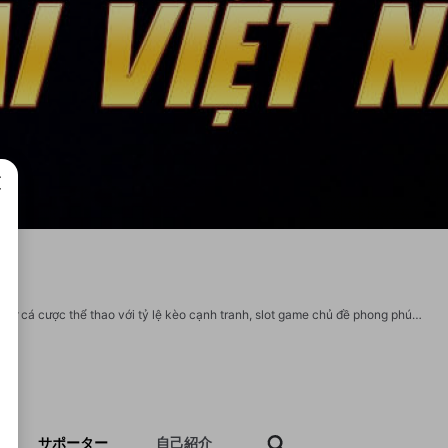
成で
nhà cái Hi88 là thương hiệu giải trí trực tuyến uy tín, cung cấp đa dạng sản phẩm từ cá cược thể thao với tỷ lệ kèo cạnh tranh, slot game chủ đề phong phú, casino trực tiếp sống động cho đến bắn cá và xổ số đổi thưởng. Giao diện hiện đại, thiết kế trực quan, dễ thao tác, tối ưu cho cả máy tính và điện thoại. Hệ thống thanh toán hỗ trợ ngân hàng nội địa, ví điện tử và USDT, đảm bảo an toàn tuyệt đối cùng tốc độ xử lý giao dịch nhanh chóng. Các chương trình khuyến mãi nổi bật như thưởng đăng ký, hoàn trả định kỳ và ưu đãi VIP luôn được triển khai thường xuyên nhằm mang lại giá trị tốt nhất cho người chơi. Đội ngũ chăm sóc khách hàng nhiệt tình, phục vụ 24/7 qua nhiều kênh hỗ trợ, sẵn sàng đồng hành cùng bạn trong mọi trải nghiệm. Thông tin liên hệ: Thương hiệu: Hi88 Trang web: https://hi88.me/
サポーター
自己紹介