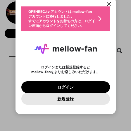
動画プレイリストを選択
生年月
hi88
固定動画に設定
不適切なユーザーとして報告しま
ファンレター
OPENREC.tv アカウントは mellow-fan
サブスクシェア
@
Hi88me
@
新規登録
ログイン
すか？
年
月
アカウントに移行しました。
マイページに表示されている動画 (ライブ配信、配
認証コードの入力
すでにアカウントをお持ちの方は、ログイ
生年月は登録後に変更できません。
信予定、アーカイブ、アップロード動画) をページ
選択できるプレイリストがありません。
応援している配信者にファンレターを送ることがで
ン画面からログインしてください。
ご確認ください
のトップに1つ固定できます。動画タイトル横のメ
ログイン
プレイリストは動画の再生画面で作成で
きます。好きなデザインを選んでメッセージを書い
ニューより設定することができます。
メールアドレスで新規登録
メールアドレスでログイン
問題を選択してください
フォロー
この限定コミュニティは、Discordで提供されてい
性別
きます。
たり、エールアイテムでデコレーションして、配信
メールアドレスにメールを送信しました。30分以内
パスワード再設定
ます。
者に届けましょう！
にメール記載の6桁の認証コードを入力してくださ
入力していただいたメールアドレ
男性
女性
その他
利用規約とプライバシーポリシーが更新されま
問題を選択してください
詳しくはこちら
※ファンレター機能は有料サービスです。
い。
または
または
ポイントが不足しています
した。 サービスを利用するには変更後の内容を
Discordアカウントをお持ちでない方
スに、パスワード再設定用URLを
セッションの有効期限が切れたた
ホーム
動画
キャプチャ
プレイリスト
登録したメールアドレスを入力し、送信してくださ
わいせつな表現
ブロックリストに追加しますか？
この動画の公開は終了しました
お住まいの地域
ご確認いただき、同意していただく必要があり
認証コード
い。
記載されたメールを送信しました
め、ログアウトしました
Discordとは？からDiscordにアクセス
X
X
ます。
mellowポイントの購入に進みますか？
他者を誹謗中傷する表現
のでご確認ください
0
6
ログインまたは新規登録すると
Discordアカウントを作成
mellow-fanをよりお楽しみいただけます。
キャンセル
OK
OK
0
500
著作権の侵害
表示するコンテンツがありません
Google
Google
利用規約
プレミアム会員に入会
を確認しました。
OK
いいえ
はい
mellow-fan のメールアドレス（mellow-fan.comド
この画面からDiscordに参加する
利用規約
および
プライバシーポリシー
に同意頂いた上で
ログイン
プライバシーポリシー
を確認しました。
メイン及びcs.openrec.co.jpドメイン）が受信拒否設
次にお進みください。
OK
プライバシーの侵害
ご登録いただいた情報はサービスの向上を目的
ログイン
再設定する
動画プレイリストがありません
定に含まれていないかご確認ください。
Yahoo! JAPAN
Yahoo! JAPAN
Discordは第三者が提供するコミュニティーサービスで、
として使用いたします。
報告された問題については、利用規約に違反しているか
動画プレイリストを選択
パスワードを忘れた方は
こちら
過激な暴力や自傷行為
mellow-fanとは関わりがありません。Discordに関してのお
一部サービスをご利用いただくには、生年月の
どうかをスタッフが確認します。
この機能をむやみに使
新規登録
確認しました
問い合わせにはお答えすることができません。Discordの仕
アカウントをお持ちですか？
アカウントを作成する
登録が必要です。
用することは、利用規約違反になります。
様変更により、限定コミュニティ特典の提供が終了する可能
入力
なりすまし行為
Appleでサインアップ
Appleでサインイン
動画のプレイリストを一つ選択すると、そのプレイ
ご登録いただいた情報は公開されません。
性がありますが、その際の補償は一切行いません。外部サー
リストの動画をマイページの上部にリストで表示す
ビスとのID連携に関する同意事項に同意の上、参加をお願い
閉じる
ることができます。
出会いを誘導する行為
ファンレターを作成
します。
送信
mellow-fanの
mellow-fanの
利用規約
利用規約
・
・
プライバシーポリシー
プライバシーポリシー
・
・
外部
外部
登録
外部サービスとのID連携に関する同意事項
サービスとのID連携に関する同意事項
サービスとのID連携に関する同意事項
に同意頂いた上
に同意頂いた上
閉じる
ねずみ講やマルチ商法
動画プレイリストを選択
アカウント作成
で、次にお進みください
で、次にお進みください