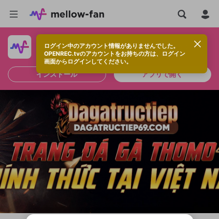
ログイン中のアカウント情報がありませんでした。
快適に視聴するなら、アプリをインストールしよう！
OPENREC.tvのアカウントをお持ちの方は、ログイン
画面からログインしてください。
インストール
アプリで開く
新規登録
OPENREC.tv アカウントは mellow-fan
OPENREC.tvアカウントはmellow-fanア
限定コミュニティ参加方法
パーソナルデータの登録
アカウントに移行しました。
カウントに統合しました。
すでにアカウントをお持ちの方は、ログイ
こちらからOPENREC.tvでログイン中のア
ン画面からログインしてください。
カウント情報を引き継ぐことができます。