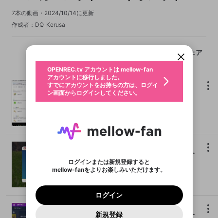
7本の動画
2024/10/14に更新
新規登録
作成者
：
DQ_Kerusa
OPENREC.tv アカウントは mellow-fan
OPENREC.tvアカウントはmellow-fanア
限定コミュニティ参加方法
パーソナルデータの登録
アカウントに移行しました。
カウントに統合しました。
すでにアカウントをお持ちの方は、ログイ
こちらからOPENREC.tvでログイン中のア
ン画面からログインしてください。
カウント情報を引き継ぐことができます。
シェア
生年月
不適切なユーザーとして報告しま
OPENREC.tv アカウントは mellow-fan
サブスクシェア
@
新規登録
ログイン
すか？
年
月
アカウントに移行しました。
認証コードの入力
すでにアカウントをお持ちの方は、ログイ
生年月は登録後に変更できません。
ポケモン バイオレット ～オプレク四魔貴族討伐に向けて～
ン画面からログインしてください。
ご確認ください
ログイン
メールアドレスで新規登録
メールアドレスでログイン
問題を選択してください
布団ちゃん
この限定コミュニティは、Discordで提供されてい
性別
メールアドレスにメールを送信しました。30分以内
パスワード再設定
ます。
にメール記載の6桁の認証コードを入力してくださ
11:07:47
入力していただいたメールアドレ
メンバー
2022/12/19
男性
女性
その他
利用規約とプライバシーポリシーが更新されま
問題を選択してください
詳しくはこちら
い。
または
または
ポイントが不足しています
した。 サービスを利用するには変更後の内容を
Discordアカウントをお持ちでない方
スに、パスワード再設定用URLを
セッションの有効期限が切れたた
登録したメールアドレスを入力し、送信してくださ
わいせつな表現
お住まいの地域
ご確認いただき、同意していただく必要があり
認証コード
い。
記載されたメールを送信しました
め、ログアウトしました
ポケモン バイオレット 二日目 ～オプレク四魔貴族討伐に向けて～
Discordとは？からDiscordにアクセス
X
X
ます。
mellowポイントの購入に進みますか？
他者を誹謗中傷する表現
のでご確認ください
0
6
ログインまたは新規登録すると
Discordアカウントを作成
布団ちゃん
mellow-fanをよりお楽しみいただけます。
0
500
著作権の侵害
Google
Google
利用規約
プレミアム会員に入会
を確認しました。
OK
いいえ
はい
mellow-fan のメールアドレス（mellow-fan.comド
1:45:29
この画面からDiscordに参加する
メンバー
2022/12/20
利用規約
および
プライバシーポリシー
に同意頂いた上で
ログイン
プライバシーポリシー
を確認しました。
メイン及びcs.openrec.co.jpドメイン）が受信拒否設
次にお進みください。
OK
プライバシーの侵害
ご登録いただいた情報はサービスの向上を目的
ログイン
再設定する
定に含まれていないかご確認ください。
Yahoo! JAPAN
Yahoo! JAPAN
Discordは第三者が提供するコミュニティーサービスで、
として使用いたします。
報告された問題については、利用規約に違反しているか
パスワードを忘れた方は
こちら
過激な暴力や自傷行為
mellow-fanとは関わりがありません。Discordに関してのお
ポケモン バイオレット 三日目 ～オプレク四魔貴族討伐に向けて～
一部サービスをご利用いただくには、生年月の
どうかをスタッフが確認します。
この機能をむやみに使
新規登録
確認しました
問い合わせにはお答えすることができません。Discordの仕