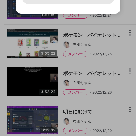
アカウントをお持ちですか？
アカウントを作成する
登録が必要です。
用することは、利用規約違反になります。
様変更により、限定コミュニティ特典の提供が終了する可能
入力
なりすまし行為
Appleでサインアップ
Appleでサインイン
布団ちゃん
ご登録いただいた情報は公開されません。
性がありますが、その際の補償は一切行いません。外部サー
ビスとのID連携に関する同意事項に同意の上、参加をお願い
閉じる
8:11:09
メンバー
2022/12/21
出会いを誘導する行為
します。
送信
mellow-fanの
mellow-fanの
利用規約
利用規約
・
・
プライバシーポリシー
プライバシーポリシー
・
・
外部
外部
登録
外部サービスとのID連携に関する同意事項
サービスとのID連携に関する同意事項
サービスとのID連携に関する同意事項
に同意頂いた上
に同意頂いた上
ねずみ講やマルチ商法
アカウント作成
で、次にお進みください
で、次にお進みください
ポケモン バイオレット 四日目 ～オプレク四魔貴族＋α（予定）討伐に向けて～
誤解を招く配信設定
あとで登録
Discordとは？
Discordに参加する
布団ちゃん
mellow-fanからのお得な情報をメールで受
ゲームの録画禁止区域の配信
け取る
5:55:22
メンバー
2022/12/25
改造版・海賊版ソフトの配信
政治的・宗教的・人種的な内容
ポケモン バイオレット 五日目 ～オプレク四魔貴族＋α（予定）討伐に向けて～
その他の問題
布団ちゃん
3:53:22
メンバー
2022/12/26
明日にむけて
布団ちゃん
6:13:33
メンバー
2022/12/29