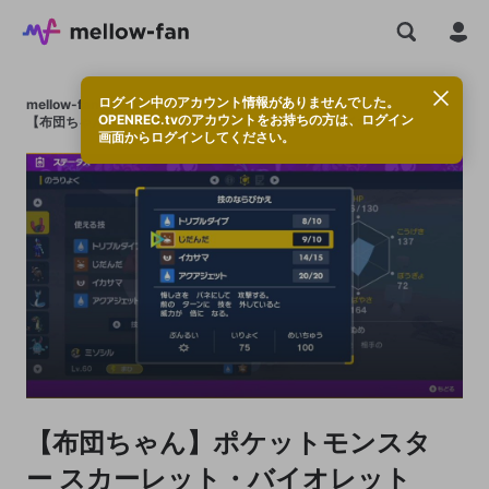
ログイン中のアカウント情報がありませんでした。
mellow-fan
>
DQ_Kerusa
>
プレイリスト
>
OPENREC.tvのアカウントをお持ちの方は、ログイン
【布団ちゃん】ポケットモンスター スカーレット・バイオレット
画面からログインしてください。
【布団ちゃん】ポケットモンスタ
ー スカーレット・バイオレット