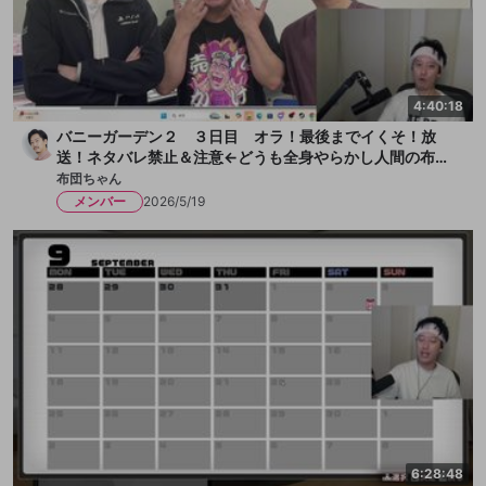
4:40:18
バニーガーデン２ ３日目 オラ！最後までイくそ！放
送！ネタバレ禁止＆注意←どうも全身やらかし人間の布団
ちゃんです！今日も女の子とチチクリ満載！まずは一献い
布団ちゃん
きます、か！放送
メンバー
2026/5/19
6:28:48