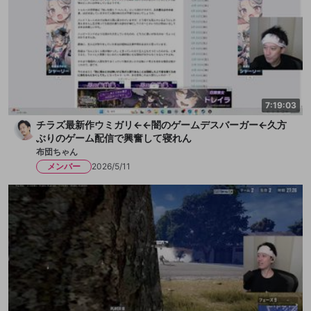
7:19:03
チラズ最新作ウミガリ←←闇のゲームデスバーガー←久方
ぶりのゲーム配信で興奮して寝れん
布団ちゃん
メンバー
2026/5/11