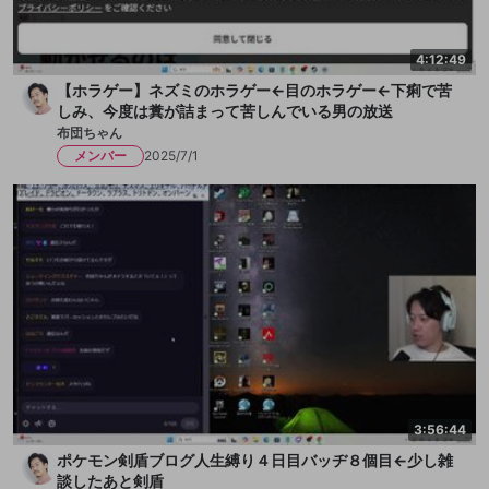
4:12:49
【ホラゲー】ネズミのホラゲー←目のホラゲー←下痢で苦
しみ、今度は糞が詰まって苦しんでいる男の放送
布団ちゃん
メンバー
2025/7/1
3:56:44
ポケモン剣盾ブログ人生縛り４日目バッヂ８個目←少し雑
談したあと剣盾