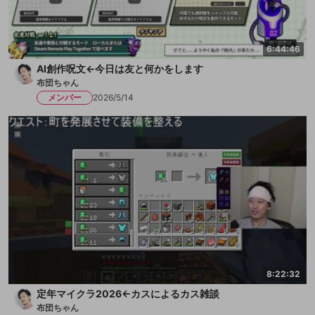
6:44:46
AI創作呪文←今日は友と何かをします
布団ちゃん
メンバー
2026/5/14
8:22:32
定年マイクラ2026←カスによるカス雑談
布団ちゃん