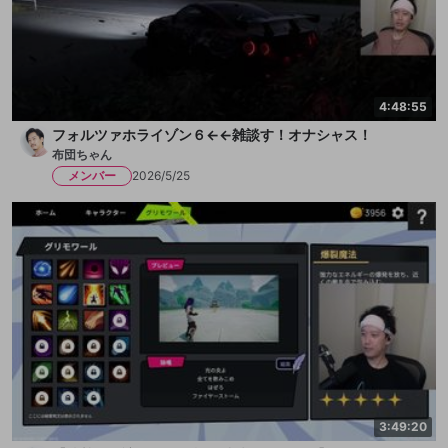
4:48:55
フォルツァホライゾン６←←雑談す！オナシャス！
布団ちゃん
メンバー
2026/5/25
3:49:20