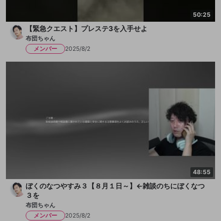
50:25
【緊急クエスト】プレステ3を入手せよ
布団ちゃん
メンバー
2025/8/2
48:55
ぼくのなつやすみ３【８月１日～】←雑談のちにぼくなつ
３を
布団ちゃん
メンバー
2025/8/2