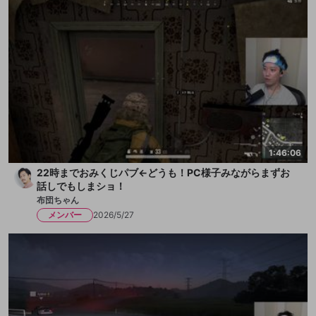
1:46:06
22時までおみくじパブ←どうも！PC様子みながらまずお
話しでもしまショ！
布団ちゃん
メンバー
2026/5/27