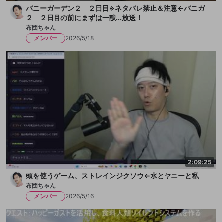
バニーガーデン２ ２日目※ネタバレ禁止＆注意←バニガ
２ ２日目の前にまずは一献...放送！
布団ちゃん
メンバー
2026/5/18
2:09:25
頭を使うゲーム、ストレインジクソウ←水とヤニーと私
布団ちゃん
メンバー
2026/5/16