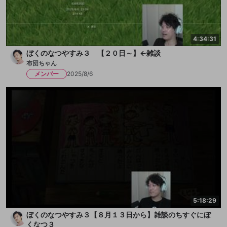
4:34:31
ぼくのなつやすみ３ 【２０日～】←雑談
布団ちゃん
メンバー
2025/8/6
5:18:29
ぼくのなつやすみ３【８月１３日から】雑談のちすぐにぼ
くなつ３