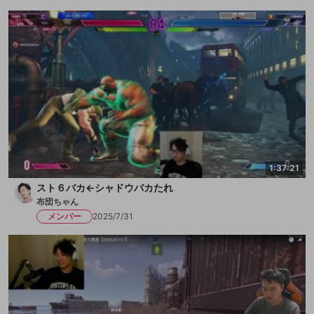
1:37:21
スト６バカ←シャドウバカたれ
布団ちゃん
メンバー
2025/7/31