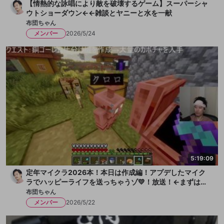
【情熱的な詠唱により敵を破壊するゲーム】スーパーシャ
ウトショーダウン←←雑談とヤニーと水を一献
布団ちゃん
メンバー
2026/5/24
5:19:09
定年マイクラ2026本！本日は作成編！アプデしたマイク
ラでハッピーライフを送っちゃうゾ💛！放送！←まずは水
を一献、そして枇杷ゼリーをちびっと
布団ちゃん
メンバー
2026/5/22