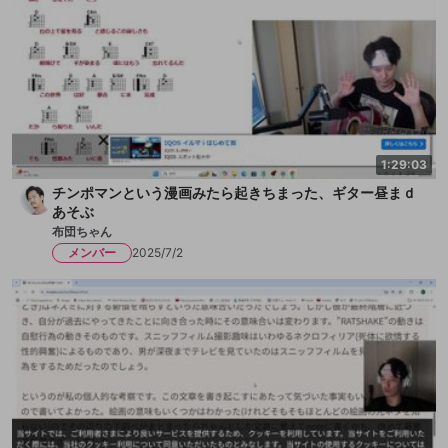
1:29:03
チンポマンという漫画みたら起きちまった、ギター昼まｄ
あそぶ
布団ちゃん
メンバー
2025/7/2