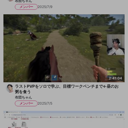
布団ちゃん
メンバー
2025/7/9
2:41:04
ラストPVPをソロで学ぶ、目標ワークベンチまで←昼のお
粥を食う
布団ちゃん
メンバー
2025/7/5