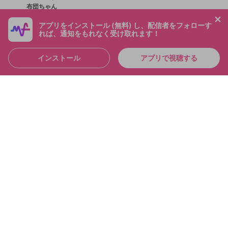
布団ちゃん
メンバー
2025/6/23
アプリをインストール (無料) し、配信者をフォローす
れば、通知をもれなく受け取れます！
インストール
アプリで視聴する
4:36:39
シャドバおもろすぎて「草」なんだが シャドバパー
ク！！
布団ちゃん
メンバー
2025/6/21