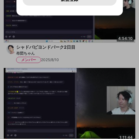
問い合わせにはお答えすることができません。Discordの仕
アカウントをお持ちですか？
アカウントを作成する
登録が必要です。
用することは、利用規約違反になります。
様変更により、限定コミュニティ特典の提供が終了する可能
入力
なりすまし行為
Appleでサインアップ
Appleでサインイン
ご登録いただいた情報は公開されません。
性がありますが、その際の補償は一切行いません。外部サー
ビスとのID連携に関する同意事項に同意の上、参加をお願い
閉じる
出会いを誘導する行為
します。
送信
mellow-fanの
mellow-fanの
利用規約
利用規約
・
・
プライバシーポリシー
プライバシーポリシー
・
・
外部
外部
登録
外部サービスとのID連携に関する同意事項
サービスとのID連携に関する同意事項
サービスとのID連携に関する同意事項
に同意頂いた上
に同意頂いた上
ねずみ講やマルチ商法
アカウント作成
で、次にお進みください
で、次にお進みください
4:54:10
誤解を招く配信設定
あとで登録
Discordとは？
Discordに参加する
シャドバビヨンドパーク2日目
mellow-fanからのお得な情報をメールで受
ゲームの録画禁止区域の配信
布団ちゃん
け取る
メンバー
2025/8/10
改造版・海賊版ソフトの配信
政治的・宗教的・人種的な内容
その他の問題
1:11:44