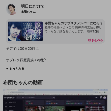
明日にむけて
布団ちゃん
布団ちゃんのサブスクメンバーになろう
魔神の部屋へようこそ 魔神の与太話と称し
て下らない話をお伝えします。 通常配信で
は言えない内容もあります。 本放送の転載
を許可しておりません。 配信内容をリーク
続きをみる
することもしないで下さい。 見つけ次第、
然るべき対応をさせて頂く場合があるので
予定では30日20時に
何卒よろしくお願いします。 尚、過度な連
投、嫌がらせ行為をするアカウントはDisco
rdも含めてブロックする事があります。
オプレク四魔貴族＋α紹介
アケラス：たいちゃん
もっとみる
フォルネウス：すももん
ビューネイ：とりば
布団ちゃんの動画
アウナス：おおえの
ゲンスルー：はんじょう
喰らうッ