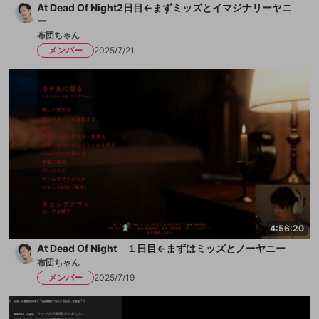
At Dead Of Night2日目←まずミッズとイマジナリーヤニ
ー
布団ちゃん
メンバー
2025/7/21
4:56:20
At Dead Of Night １日目←まずはミッズとノーヤニー
布団ちゃん
メンバー
2025/7/19