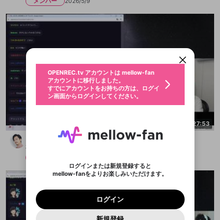
メンバー
2026/5/9
新規登録
OPENREC.tv アカウントは mellow-fan
OPENREC.tvアカウントはmellow-fanア
限定コミュニティ参加方法
パーソナルデータの登録
アカウントに移行しました。
カウントに統合しました。
すでにアカウントをお持ちの方は、ログイ
こちらからOPENREC.tvでログイン中のア
ン画面からログインしてください。
カウント情報を引き継ぐことができます。
生年月
不適切なユーザーとして報告しま
OPENREC.tv アカウントは mellow-fan
サブスクシェア
@
新規登録
ログイン
すか？
年
月
アカウントに移行しました。
認証コードの入力
すでにアカウントをお持ちの方は、ログイ
生年月は登録後に変更できません。
ン画面からログインしてください。
ログイン
ブレイクタイム広告
メールアドレスで新規登録
メールアドレスでログイン
問題を選択してください
この限定コミュニティは、Discordで提供されてい
性別
メールアドレスにメールを送信しました。30分以内
パスワード再設定
ます。
にメール記載の6桁の認証コードを入力してくださ
入力していただいたメールアドレ
男性
女性
その他
2:27:53
問題を選択してください
詳しくはこちら
ライブ配信中に休憩するときに、最大1分間の広告
い。
または
または
アプリで快適に視聴しよう！
を表示することができます。
Discordアカウントをお持ちでない方
スに、パスワード再設定用URLを
セッションの有効期限が切れたた
どうも、カスです
登録したメールアドレスを入力し、送信してくださ
わいせつな表現
お住まいの地域
認証コード
布団ちゃん
い。
記載されたメールを送信しました
め、ログアウトしました
映像や音声は配信され続けますので、個人情報にご
Discordとは？からDiscordにアクセス
X
X
アプリをインストール (無料) し、配信者をフォローすれ
メンバー
2025/10/19
他者を誹謗中傷する表現
注意ください。
のでご確認ください
0
6
ログインまたは新規登録すると
ば、通知をもれなく受け取れます！
ユーザーの視聴環境によっては広告を表示すること
Discordアカウントを作成
mellow-fanをよりお楽しみいただけます。
0
500
ができない場合があります。
著作権の侵害
Google
Google
プレミアム会員に入会
OK
mellow-fan のメールアドレス（mellow-fan.comド
この画面からDiscordに参加する
利用規約
および
プライバシーポリシー
に同意頂いた上で
詳しくはこちら
インストール
ログイン
アプリで開く
メイン及びcs.openrec.co.jpドメイン）が受信拒否設
次にお進みください。
OK
プライバシーの侵害
ご登録いただいた情報はサービスの向上を目的
ログイン
再設定する
定に含まれていないかご確認ください。
Yahoo! JAPAN
Yahoo! JAPAN
Discordは第三者が提供するコミュニティーサービスで、
として使用いたします。
報告された問題については、利用規約に違反しているか
パスワードを忘れた方は
こちら
過激な暴力や自傷行為
mellow-fanとは関わりがありません。Discordに関してのお
キャンセル
開始する
一部サービスをご利用いただくには、生年月の
どうかをスタッフが確認します。
この機能をむやみに使
新規登録