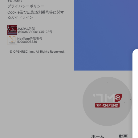
プライバシーポリシー
Cookie及び広告識別番号等に関す
るガイドライン
JASRAC許諾
第9036330001Y45123号
NexTone許諾番号
ID000008336
© OPENREC, inc. All Rights Reserved.
選択
きま
ホーム
動画