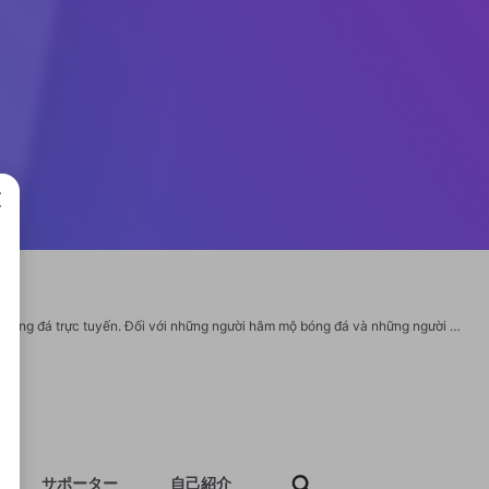
成で
"7M là một trong những trang web đáng tin cậy nhất Việt Nam về thông tin tỷ số bóng đá trực tuyến. Đối với những người hâm mộ bóng đá và những người cá cược, 7m cn được xem như một địa chỉ lý tưởng để trải nghiệm. Trang web paxb.io thường xuyên cập nhật nhanh chóng các thông tin về tỷ số của các trận đấu lớn trong nước và quốc tế. Website: https://7m-cn.fund/ Phone: 0937376705 Địa chỉ: 1225/73 Phạm Thế Hiển, Phường 5, Quận 8, Thành phố Hồ Chí Minh, Việt Nam Email: 7mcnfund@gmail.com Tags: #7M #7_M #7mcnfund #trangchu_7M #dangky_7M #linkvao_7M"
サポーター
自己紹介