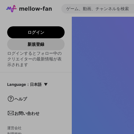
ログイン
新規登録
ログインするとフォロー中の
クリエイターの最新情報が表
示されます
Language
：
日本語
日本語
ヘルプ
English
お問い合わせ
中文(簡体)
한국어
運営会社
利用規約