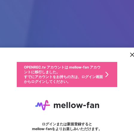
新規登録
OPENREC.tv アカウントは mellow-fan アカウ
OPENREC.tvアカウントはmellow-fanアカウン
パーソナルデータの登録
限定コミュニティ参加方法
ントに移行しました。
トに統合しました。
すでにアカウントをお持ちの方は、ログイン画面
こちらからOPENREC.tvでログイン中のアカウ
からログインしてください。
ント情報を引き継ぐことができます。
動画プレイリストを選択
生年月
固定動画に設定
不適切なユーザーとして報告します
ファンレター
サブスクシェア
OPENREC.tv アカウントは mellow-fan アカウ
@
新規登録
ログイン
か？
年
月
ントに移行しました。
マイページに表示されている動画 (ライブ配信、配信予定、ア
すでにアカウントをお持ちの方は、ログイン画面
ーカイブ、アップロード動画) をページのトップに1つ固定で
7 M
応援している配信者にファンレターを送ることができま
生年月は登録後に変更できません。
認証コードの入力
できるプレイリストがありません。プレイリストは動画の再生画面で作
からログインしてください。
きます。動画タイトル横のメニューより設定することができま
す。好きなデザインを選んでメッセージを書いたり、エ
ログイン
す。
ご確認ください
す。
メールアドレスで新規登録
メールアドレスでログイン
問題を選択してください
ールアイテムでデコレーションして、配信者に届けまし
性別
ょう！
メールアドレスにメールを送信しました。30分以内にメ
パスワード再設定
詳しくはこちら
この限定コミュニティは、Discordで提供されています。
入力していただいたメールアドレス
男性
女性
その他
問題を選択してください
※ファンレター機能は有料サービスです。
ール記載の6桁の認証コードを入力してください。
フォロー
利用規約とプライバシーポリシーが更新されました。
または
または
ポイントが不足しています
に、パスワード再設定用URLを記載
セッションの有効期限が切れたた
Discordアカウントをお持ちでない方
サービスを利用するには変更後の内容をご確認いただ
わいせつな表現
認証コード
検索履歴をすべて削除しますか？
ブロックリストに追加しますか？
この動画の公開は終了しました
登録したメールアドレスを入力し、送信してください。
お住まいの地域
されたメールを送信しましたのでご
め、ログアウトしました
き、同意していただく必要があります。
X
X
Discordとは？からDiscordにアクセス
mellowポイントの購入に進みますか？
他者を誹謗中傷する表現
0
6
確認ください
ログインまたは新規登録すると
Discordアカウントを作成
キャンセル
mellow-fanをよりお楽しみいただけます。
いいえ
OK
はい
OK
利用規約
を確認しました。
0
500
著作権の侵害
Google
Google
キャプチャ
プレイリスト
フォロー
フォロワー
プレミアム会員に入会
mellow-fan のメールアドレス（mellow-fan.comドメイン
OK