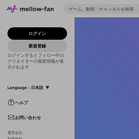
ログイン
新規登録
ログインするとフォロー中の
クリエイターの最新情報が表
示されます
Language
：
日本語
日本語
ヘルプ
English
お問い合わせ
中文(簡体)
한국어
運営会社
利用規約