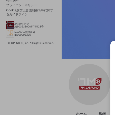
プライバシーポリシー
Cookie及び広告識別番号等に関す
るガイドライン
JASRAC許諾
第9036330001Y45123号
NexTone許諾番号
ID000008336
© OPENREC, inc. All Rights Reserved.
選択
きま
ホーム
動画