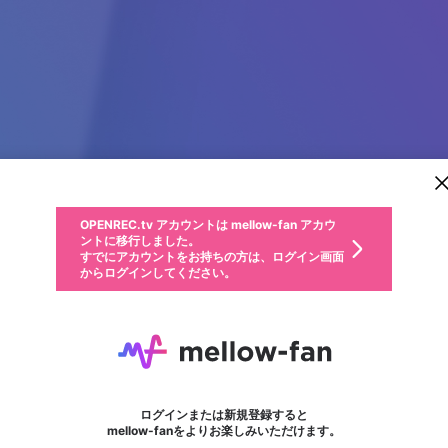
新規登録
OPENREC.tv アカウントは mellow-fan アカウ
OPENREC.tvアカウントはmellow-fanアカウン
パーソナルデータの登録
限定コミュニティ参加方法
ントに移行しました。
トに統合しました。
すでにアカウントをお持ちの方は、ログイン画面
こちらからOPENREC.tvでログイン中のアカウ
からログインしてください。
ント情報を引き継ぐことができます。
動画プレイリストを選択
生年月
固定動画に設定
不適切なユーザーとして報告します
ファンレター
サブスクシェア
OPENREC.tv アカウントは mellow-fan アカウ
@
新規登録
ログイン
か？
年
月
ントに移行しました。
マイページに表示されている動画 (ライブ配信、配信予定、ア
すでにアカウントをお持ちの方は、ログイン画面
ーカイブ、アップロード動画) をページのトップに1つ固定で
7 M
応援している配信者にファンレターを送ることができま
生年月は登録後に変更できません。
認証コードの入力
できるプレイリストがありません。プレイリストは動画の再生画面で作
からログインしてください。
きます。動画タイトル横のメニューより設定することができま
す。好きなデザインを選んでメッセージを書いたり、エ
ログイン
す。
ご確認ください
す。
メールアドレスで新規登録
メールアドレスでログイン
問題を選択してください
ールアイテムでデコレーションして、配信者に届けまし
性別
ょう！
メールアドレスにメールを送信しました。30分以内にメ
パスワード再設定
詳しくはこちら
この限定コミュニティは、Discordで提供されています。
入力していただいたメールアドレス
男性
女性
その他
問題を選択してください
※ファンレター機能は有料サービスです。
ール記載の6桁の認証コードを入力してください。
フォロー
利用規約とプライバシーポリシーが更新されました。
または
または
ポイントが不足しています
に、パスワード再設定用URLを記載
セッションの有効期限が切れたた
Discordアカウントをお持ちでない方
サービスを利用するには変更後の内容をご確認いただ
わいせつな表現
認証コード
検索履歴をすべて削除しますか？
ブロックリストに追加しますか？
この動画の公開は終了しました
登録したメールアドレスを入力し、送信してください。
お住まいの地域
されたメールを送信しましたのでご
め、ログアウトしました
き、同意していただく必要があります。
X
X
Discordとは？からDiscordにアクセス
mellowポイントの購入に進みますか？
他者を誹謗中傷する表現
0
6
確認ください
ログインまたは新規登録すると
Discordアカウントを作成
キャンセル
mellow-fanをよりお楽しみいただけます。
いいえ
OK
はい
OK
利用規約
を確認しました。
0
500
著作権の侵害
Google
Google
キャプチャ
プレイリスト
フォロー
フォロワー
プレミアム会員に入会
mellow-fan のメールアドレス（mellow-fan.comドメイン
OK