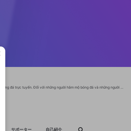
成で
"7M là một trong những trang web đáng tin cậy nhất Việt Nam về thông tin tỷ số bóng đá trực tuyến. Đối với những người hâm mộ bóng đá và những người cá cược, 7m cn được xem như một địa chỉ lý tưởng để trải nghiệm. Trang web paxb.io thường xuyên cập nhật nhanh chóng các thông tin về tỷ số của các trận đấu lớn trong nước và quốc tế. Website: https://7m-cn.fund/ Phone: 0937376705 Địa chỉ: 1225/73 Phạm Thế Hiển, Phường 5, Quận 8, Thành phố Hồ Chí Minh, Việt Nam Email: 7mcnfund@gmail.com Tags: #7M #7_M #7mcnfund #trangchu_7M #dangky_7M #linkvao_7M"
サポーター
自己紹介