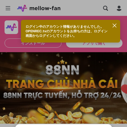
ログイン中のアカウント情報がありませんでした。
快適に視聴するなら、アプリをインストールしよう！
OPENREC.tvのアカウントをお持ちの方は、ログイン
画面からログインしてください。
インストール
アプリで開く
新規登録
OPENREC.tv アカウントは mellow-fan
OPENREC.tvアカウントはmellow-fanア
限定コミュニティ参加方法
パーソナルデータの登録
アカウントに移行しました。
カウントに統合しました。
すでにアカウントをお持ちの方は、ログイ
こちらからOPENREC.tvでログイン中のア
ン画面からログインしてください。
カウント情報を引き継ぐことができます。