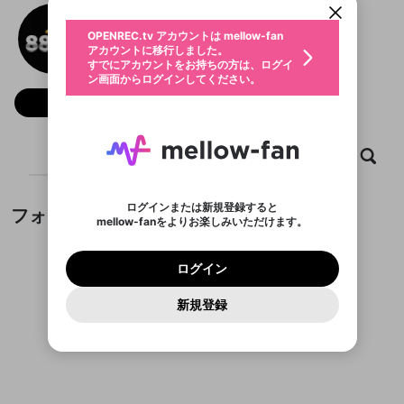
動画プレイリストを選択
生年月
88NN
固定動画に設定
不適切なユーザーとして報告しま
ファンレター
OPENREC.tv アカウントは mellow-fan
サブスクシェア
@
88nnzone
@
新規登録
ログイン
すか？
年
月
アカウントに移行しました。
マイページに表示されている動画 (ライブ配信、配
認証コードの入力
すでにアカウントをお持ちの方は、ログイ
生年月は登録後に変更できません。
信予定、アーカイブ、アップロード動画) をページ
選択できるプレイリストがありません。
応援している配信者にファンレターを送ることがで
ン画面からログインしてください。
ご確認ください
のトップに1つ固定できます。動画タイトル横のメ
ログイン
プレイリストは動画の再生画面で作成で
きます。好きなデザインを選んでメッセージを書い
ニューより設定することができます。
メールアドレスで新規登録
メールアドレスでログイン
問題を選択してください
フォロー
この限定コミュニティは、Discordで提供されてい
性別
きます。
たり、エールアイテムでデコレーションして、配信
メールアドレスにメールを送信しました。30分以内
パスワード再設定
ます。
者に届けましょう！
にメール記載の6桁の認証コードを入力してくださ
入力していただいたメールアドレ
男性
女性
その他
利用規約とプライバシーポリシーが更新されま
問題を選択してください
詳しくはこちら
※ファンレター機能は有料サービスです。
い。
または
または
ポイントが不足しています
した。 サービスを利用するには変更後の内容を
Discordアカウントをお持ちでない方
スに、パスワード再設定用URLを
セッションの有効期限が切れたた
ホーム
動画
キャプチャ
プレイリスト
登録したメールアドレスを入力し、送信してくださ
わいせつな表現
チームメンバーに追加しますか？
ブロックリストに追加しますか？
この動画の公開は終了しました
お住まいの地域
ご確認いただき、同意していただく必要があり
認証コード
い。
記載されたメールを送信しました
め、ログアウトしました
Discordとは？からDiscordにアクセス
X
X
ます。
mellowポイントの購入に進みますか？
他者を誹謗中傷する表現
のでご確認ください
0
6
ログインまたは新規登録すると
フォロワー
Discordアカウントを作成
mellow-fanをよりお楽しみいただけます。
キャンセル
キャンセル
OK
はい
OK
0
500
著作権の侵害
Google
Google
利用規約
プレミアム会員に入会
を確認しました。
OK
いいえ
はい
mellow-fan のメールアドレス（mellow-fan.comド
この画面からDiscordに参加する
利用規約
および
プライバシーポリシー
に同意頂いた上で
ログイン
プライバシーポリシー
を確認しました。
メイン及びcs.openrec.co.jpドメイン）が受信拒否設
次にお進みください。
OK
プライバシーの侵害
ご登録いただいた情報はサービスの向上を目的
ログイン
再設定する
動画プレイリストがありません
定に含まれていないかご確認ください。
Yahoo! JAPAN
Yahoo! JAPAN
Discordは第三者が提供するコミュニティーサービスで、
として使用いたします。
報告された問題については、利用規約に違反しているか
動画プレイリストを選択
パスワードを忘れた方は
こちら
過激な暴力や自傷行為
mellow-fanとは関わりがありません。Discordに関してのお
一部サービスをご利用いただくには、生年月の
どうかをスタッフが確認します。
この機能をむやみに使
新規登録
確認しました
問い合わせにはお答えすることができません。Discordの仕
アカウントをお持ちですか？
アカウントを作成する
登録が必要です。
用することは、利用規約違反になります。
様変更により、限定コミュニティ特典の提供が終了する可能
入力
なりすまし行為
Appleでサインアップ
Appleでサインイン
動画のプレイリストを一つ選択すると、そのプレイ
ご登録いただいた情報は公開されません。
性がありますが、その際の補償は一切行いません。外部サー
フォロワーがまだいません
リストの動画をマイページの上部にリストで表示す
ビスとのID連携に関する同意事項に同意の上、参加をお願い
閉じる
ることができます。
出会いを誘導する行為
ファンレターを作成
します。
送信
mellow-fanの
mellow-fanの
利用規約
利用規約
・
・
プライバシーポリシー
プライバシーポリシー
・
・
外部
外部
登録
外部サービスとのID連携に関する同意事項
サービスとのID連携に関する同意事項
サービスとのID連携に関する同意事項
に同意頂いた上
に同意頂いた上
閉じる
ねずみ講やマルチ商法
動画プレイリストを選択
アカウント作成
で、次にお進みください
で、次にお進みください