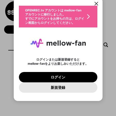
動画プレイリストを選択
生年月
88NN
固定動画に設定
不適切なユーザーとして報告しま
ファンレター
OPENREC.tv アカウントは mellow-fan
サブスクシェア
@
88nnzone
@
新規登録
ログイン
すか？
年
月
アカウントに移行しました。
マイページに表示されている動画 (ライブ配信、配
認証コードの入力
すでにアカウントをお持ちの方は、ログイ
生年月は登録後に変更できません。
信予定、アーカイブ、アップロード動画) をページ
選択できるプレイリストがありません。
応援している配信者にファンレターを送ることがで
ン画面からログインしてください。
ご確認ください
のトップに1つ固定できます。動画タイトル横のメ
ログイン
プレイリストは動画の再生画面で作成で
きます。好きなデザインを選んでメッセージを書い
ニューより設定することができます。
メールアドレスで新規登録
メールアドレスでログイン
問題を選択してください
フォロー
この限定コミュニティは、Discordで提供されてい
性別
きます。
たり、エールアイテムでデコレーションして、配信
メールアドレスにメールを送信しました。30分以内
パスワード再設定
ます。
者に届けましょう！
にメール記載の6桁の認証コードを入力してくださ
入力していただいたメールアドレ
男性
女性
その他
利用規約とプライバシーポリシーが更新されま
問題を選択してください
詳しくはこちら
※ファンレター機能は有料サービスです。
い。
または
または
ポイントが不足しています
した。 サービスを利用するには変更後の内容を
Discordアカウントをお持ちでない方
スに、パスワード再設定用URLを
セッションの有効期限が切れたた
ホーム
動画
キャプチャ
プレイリスト
登録したメールアドレスを入力し、送信してくださ
わいせつな表現
ブロックリストに追加しますか？
この動画の公開は終了しました
お住まいの地域
ご確認いただき、同意していただく必要があり
認証コード
い。
記載されたメールを送信しました
め、ログアウトしました
Discordとは？からDiscordにアクセス
X
X
ます。
mellowポイントの購入に進みますか？
他者を誹謗中傷する表現
のでご確認ください
0
6
ログインまたは新規登録すると
Discordアカウントを作成
mellow-fanをよりお楽しみいただけます。
キャンセル
OK
OK
0
500
著作権の侵害
表示するコンテンツがありません
Google
Google
利用規約
プレミアム会員に入会
を確認しました。
OK
いいえ
はい
mellow-fan のメールアドレス（mellow-fan.comド
この画面からDiscordに参加する
利用規約
および
プライバシーポリシー
に同意頂いた上で
ログイン
プライバシーポリシー
を確認しました。
メイン及びcs.openrec.co.jpドメイン）が受信拒否設
次にお進みください。
OK
プライバシーの侵害
ご登録いただいた情報はサービスの向上を目的
ログイン
再設定する
動画プレイリストがありません
定に含まれていないかご確認ください。
Yahoo! JAPAN
Yahoo! JAPAN
Discordは第三者が提供するコミュニティーサービスで、
として使用いたします。
報告された問題については、利用規約に違反しているか
動画プレイリストを選択
パスワードを忘れた方は
こちら
過激な暴力や自傷行為
mellow-fanとは関わりがありません。Discordに関してのお
一部サービスをご利用いただくには、生年月の
どうかをスタッフが確認します。
この機能をむやみに使
新規登録
確認しました
問い合わせにはお答えすることができません。Discordの仕
アカウントをお持ちですか？
アカウントを作成する
登録が必要です。
用することは、利用規約違反になります。
様変更により、限定コミュニティ特典の提供が終了する可能
入力
なりすまし行為
Appleでサインアップ
Appleでサインイン
動画のプレイリストを一つ選択すると、そのプレイ
ご登録いただいた情報は公開されません。
性がありますが、その際の補償は一切行いません。外部サー
リストの動画をマイページの上部にリストで表示す
ビスとのID連携に関する同意事項に同意の上、参加をお願い
閉じる
ることができます。
出会いを誘導する行為
ファンレターを作成
します。
送信
mellow-fanの
mellow-fanの
利用規約
利用規約
・
・
プライバシーポリシー
プライバシーポリシー
・
・
外部
外部
登録
外部サービスとのID連携に関する同意事項
サービスとのID連携に関する同意事項
サービスとのID連携に関する同意事項
に同意頂いた上
に同意頂いた上
閉じる
ねずみ講やマルチ商法
動画プレイリストを選択
アカウント作成
で、次にお進みください
で、次にお進みください