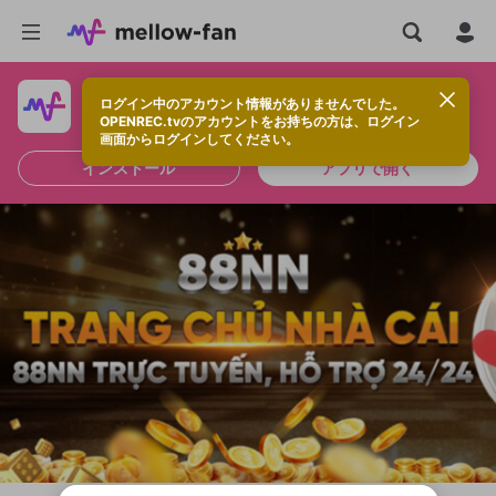
ログイン中のアカウント情報がありませんでした。
快適に視聴するなら、アプリをインストールしよう！
OPENREC.tvのアカウントをお持ちの方は、ログイン
画面からログインしてください。
インストール
アプリで開く
新規登録
OPENREC.tv アカウントは mellow-fan
OPENREC.tvアカウントはmellow-fanア
限定コミュニティ参加方法
パーソナルデータの登録
アカウントに移行しました。
カウントに統合しました。
すでにアカウントをお持ちの方は、ログイ
こちらからOPENREC.tvでログイン中のア
ン画面からログインしてください。
カウント情報を引き継ぐことができます。