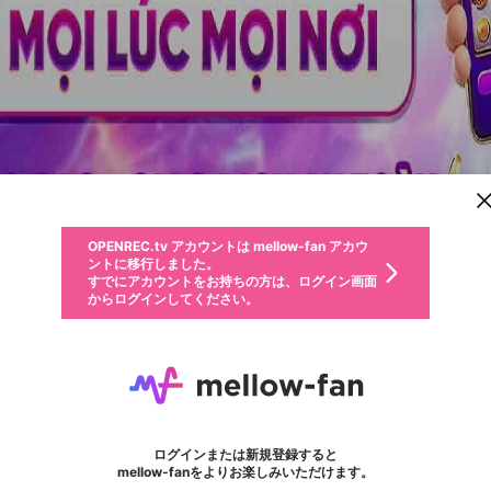
新規登録
OPENREC.tv アカウントは mellow-fan アカウ
OPENREC.tvアカウントはmellow-fanアカウン
パーソナルデータの登録
限定コミュニティ参加方法
ントに移行しました。
トに統合しました。
すでにアカウントをお持ちの方は、ログイン画面
こちらからOPENREC.tvでログイン中のアカウ
からログインしてください。
ント情報を引き継ぐことができます。
動画プレイリストを選択
生年月
固定動画に設定
不適切なユーザーとして報告します
ファンレター
サブスクシェア
OPENREC.tv アカウントは mellow-fan アカウ
@
新規登録
ログイン
か？
年
月
ントに移行しました。
マイページに表示されている動画 (ライブ配信、配信予定、ア
すでにアカウントをお持ちの方は、ログイン画面
ーカイブ、アップロード動画) をページのトップに1つ固定で
Nhà Cái 68GAMEBAI
応援している配信者にファンレターを送ることができま
生年月は登録後に変更できません。
認証コードの入力
できるプレイリストがありません。プレイリストは動画の再生画面で作
からログインしてください。
きます。動画タイトル横のメニューより設定することができま
す。好きなデザインを選んでメッセージを書いたり、エ
ログイン
す。
@
68gamebaiuytincom
ご確認ください
す。
メールアドレスで新規登録
メールアドレスでログイン
問題を選択してください
ールアイテムでデコレーションして、配信者に届けまし
性別
ょう！
メールアドレスにメールを送信しました。30分以内にメ
パスワード再設定
詳しくはこちら
この限定コミュニティは、Discordで提供されています。
入力していただいたメールアドレス
男性
女性
その他
問題を選択してください
※ファンレター機能は有料サービスです。
ール記載の6桁の認証コードを入力してください。
利用規約とプライバシーポリシーが更新されました。
または
または
ポイントが不足しています
フォロー
に、パスワード再設定用URLを記載
セッションの有効期限が切れたた
Discordアカウントをお持ちでない方
サービスを利用するには変更後の内容をご確認いただ
わいせつな表現
認証コード
検索履歴をすべて削除しますか？
ブロックリストに追加しますか？
この動画の公開は終了しました
登録したメールアドレスを入力し、送信してください。
お住まいの地域
されたメールを送信しましたのでご
め、ログアウトしました
き、同意していただく必要があります。
X
X
Discordとは？からDiscordにアクセス
mellowポイントの購入に進みますか？
他者を誹謗中傷する表現
0
6
確認ください
ログインまたは新規登録すると
Discordアカウントを作成
キャンセル
mellow-fanをよりお楽しみいただけます。
いいえ
OK
はい
OK
利用規約
を確認しました。
0
500
著作権の侵害
Google
Google
キャプチャ
プレイリスト
フォロー
フォロワー
プレミアム会員に入会
mellow-fan のメールアドレス（mellow-fan.comドメイン
OK