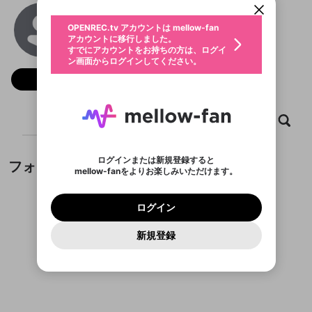
動画プレイリストを選択
生年月
Nhà Cái 68GAMEBAI
固定動画に設定
不適切なユーザーとして報告しま
ファンレター
OPENREC.tv アカウントは mellow-fan
サブスクシェア
@
68gamebaiuytincom
@
新規登録
ログイン
すか？
年
月
アカウントに移行しました。
マイページに表示されている動画 (ライブ配信、配
認証コードの入力
すでにアカウントをお持ちの方は、ログイ
生年月は登録後に変更できません。
信予定、アーカイブ、アップロード動画) をページ
選択できるプレイリストがありません。
応援している配信者にファンレターを送ることがで
ン画面からログインしてください。
ご確認ください
のトップに1つ固定できます。動画タイトル横のメ
ログイン
プレイリストは動画の再生画面で作成で
きます。好きなデザインを選んでメッセージを書い
ニューより設定することができます。
メールアドレスで新規登録
メールアドレスでログイン
問題を選択してください
フォロー
この限定コミュニティは、Discordで提供されてい
性別
きます。
たり、エールアイテムでデコレーションして、配信
メールアドレスにメールを送信しました。30分以内
パスワード再設定
ます。
者に届けましょう！
にメール記載の6桁の認証コードを入力してくださ
入力していただいたメールアドレ
男性
女性
その他
利用規約とプライバシーポリシーが更新されま
問題を選択してください
詳しくはこちら
※ファンレター機能は有料サービスです。
い。
または
または
ポイントが不足しています
した。 サービスを利用するには変更後の内容を
Discordアカウントをお持ちでない方
スに、パスワード再設定用URLを
セッションの有効期限が切れたた
ホーム
動画
キャプチャ
プレイリスト
登録したメールアドレスを入力し、送信してくださ
わいせつな表現
ブロックリストに追加しますか？
この動画の公開は終了しました
お住まいの地域
ご確認いただき、同意していただく必要があり
認証コード
い。
記載されたメールを送信しました
め、ログアウトしました
Discordとは？からDiscordにアクセス
X
X
ます。
mellowポイントの購入に進みますか？
他者を誹謗中傷する表現
のでご確認ください
0
6
ログインまたは新規登録すると
フォロー
Discordアカウントを作成
mellow-fanをよりお楽しみいただけます。
キャンセル
OK
OK
0
500
著作権の侵害
Google
Google
利用規約
プレミアム会員に入会
を確認しました。
OK
いいえ
はい
mellow-fan のメールアドレス（mellow-fan.comド
この画面からDiscordに参加する
利用規約
および
プライバシーポリシー
に同意頂いた上で
ログイン
プライバシーポリシー
を確認しました。
メイン及びcs.openrec.co.jpドメイン）が受信拒否設
次にお進みください。
OK
プライバシーの侵害
ご登録いただいた情報はサービスの向上を目的
ログイン
再設定する
動画プレイリストがありません
定に含まれていないかご確認ください。
Yahoo! JAPAN
Yahoo! JAPAN
Discordは第三者が提供するコミュニティーサービスで、
として使用いたします。
報告された問題については、利用規約に違反しているか
動画プレイリストを選択
パスワードを忘れた方は
こちら
過激な暴力や自傷行為
mellow-fanとは関わりがありません。Discordに関してのお
一部サービスをご利用いただくには、生年月の
どうかをスタッフが確認します。
この機能をむやみに使
新規登録
確認しました
問い合わせにはお答えすることができません。Discordの仕
アカウントをお持ちですか？
アカウントを作成する
登録が必要です。
用することは、利用規約違反になります。
様変更により、限定コミュニティ特典の提供が終了する可能
入力
なりすまし行為
Appleでサインアップ
Appleでサインイン
動画のプレイリストを一つ選択すると、そのプレイ
ご登録いただいた情報は公開されません。
性がありますが、その際の補償は一切行いません。外部サー
フォローしているチャンネルがありません
リストの動画をマイページの上部にリストで表示す
ビスとのID連携に関する同意事項に同意の上、参加をお願い
閉じる
ることができます。
出会いを誘導する行為
ファンレターを作成
します。
送信
mellow-fanの
mellow-fanの
利用規約
利用規約
・
・
プライバシーポリシー
プライバシーポリシー
・
・
外部
外部
登録
外部サービスとのID連携に関する同意事項
サービスとのID連携に関する同意事項
サービスとのID連携に関する同意事項
に同意頂いた上
に同意頂いた上
閉じる
ねずみ講やマルチ商法
動画プレイリストを選択
アカウント作成
で、次にお進みください
で、次にお進みください