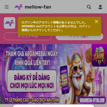
ログイン中のアカウント情報がありませんでした。
快適に視聴するなら、アプリをインストールしよう！
OPENREC.tvのアカウントをお持ちの方は、ログイン
画面からログインしてください。
インストール
アプリで開く
新規登録
OPENREC.tv アカウントは mellow-fan
OPENREC.tvアカウントはmellow-fanア
限定コミュニティ参加方法
パーソナルデータの登録
アカウントに移行しました。
カウントに統合しました。
すでにアカウントをお持ちの方は、ログイ
こちらからOPENREC.tvでログイン中のア
ン画面からログインしてください。
カウント情報を引き継ぐことができます。