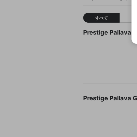
すべて
Prestige Pal
Prestige Pal