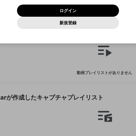
いいえ
はい
利用規約
および
プライバシーポリシー
に同意頂いた上で次にお
この画面からDiscordに参加する
プライバシーポリシー
を確認しました。
及びcs.openrec.co.jpドメイン）が受信拒否設定に含まれて
ログイン
進みください。
OK
プライバシーの侵害
ご登録いただいた情報はサービスの向上を目的として
動画プレイリストがありません
再設定する
いないかご確認ください。
ログイン
Yahoo! JAPAN
Yahoo! JAPAN
使用いたします。
Discordは第三者が提供するコミュニティーサービスで、mellow-
報告された問題については、利用規約に違反しているかどうか
動画
キャプチャ
パスワードを忘れた方は
こちら
過激な暴力や自傷行為
確認しました
fanとは関わりがありません。Discordに関してのお問い合わせには
一部サービスをご利用いただくには、生年月の登録が
をスタッフが確認します。
この機能をむやみに使用すること
新規登録
動画プレイリストを選択
お答えすることができません。Discordの仕様変更により、限定コ
アカウントをお持ちですか？
アカウントを作成する
入力
必要です。
は、利用規約違反になります。
Appleでサインアップ
Appleでサインイン
ミュニティ特典の提供が終了する可能性がありますが、その際の補
なりすまし行為
lava Garが作成した動画プレイリスト
ご登録いただいた情報は公開されません。
償は一切行いません。外部サービスとのID連携に関する同意事項に
動画のプレイリストを一つ選択すると、そのプレイリストの動
同意の上、参加をお願いします。
出会いを誘導する行為
閉じる
画をマイページの上部にリストで表示することができます。
ファンレターを作成
送信
mellow-fanの
mellow-fanの
利用規約
利用規約
・
・
プライバシーポリシー
プライバシーポリシー
・
・
外部サービ
外部サービ
外部サービスとのID連携に関する同意事項
登録
スとのID連携に関する同意事項
スとのID連携に関する同意事項
に同意頂いた上で、次にお進み
に同意頂いた上で、次にお進み
閉じる
ねずみ講やマルチ商法
アカウント作成
動画プレイリストを選択
ください
ください
Discordとは？
Discordに参加する
誤解を招く配信設定
あとで登録
mellow-fanからのお得な情報をメールで受け取
動画プレイリストがありません
ゲームの録画禁止区域の配信
る
改造版・海賊版ソフトの配信
政治的・宗教的・人種的な内容
lava Garが作成したキャプチャプレイリスト
その他の問題