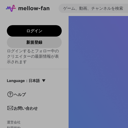
ログイン
新規登録
ログインするとフォロー中の
クリエイターの最新情報が表
示されます
Language
：
日本語
日本語
ヘルプ
English
お問い合わせ
中文(簡体)
한국어
運営会社
利用規約