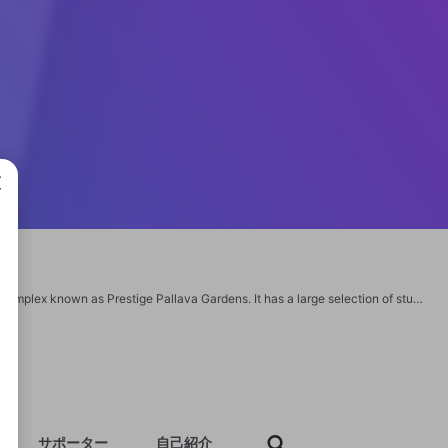
成で
On Chennai's busy Pallavaram-Thuraipakkam Road sits the upscale apartment complex known as Prestige Pallava Gardens. It has a large selection of studio apartments and luxury apartments to suit a range of needs and price ranges. https://www.prestigepallavagardens.live/
サポーター
自己紹介