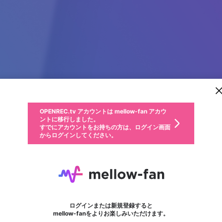
新規登録
OPENREC.tv アカウントは mellow-fan アカウ
OPENREC.tvアカウントはmellow-fanアカウン
パーソナルデータの登録
限定コミュニティ参加方法
ントに移行しました。
トに統合しました。
すでにアカウントをお持ちの方は、ログイン画面
こちらからOPENREC.tvでログイン中のアカウ
からログインしてください。
ント情報を引き継ぐことができます。
動画プレイリストを選択
生年月
固定動画に設定
不適切なユーザーとして報告します
ファンレター
サブスクシェア
OPENREC.tv アカウントは mellow-fan アカウ
@
新規登録
ログイン
か？
年
月
ントに移行しました。
マイページに表示されている動画 (ライブ配信、配信予定、ア
すでにアカウントをお持ちの方は、ログイン画面
ーカイブ、アップロード動画) をページのトップに1つ固定で
Prestige Pallava Gar
応援している配信者にファンレターを送ることができま
生年月は登録後に変更できません。
認証コードの入力
できるプレイリストがありません。プレイリストは動画の再生画面で作
からログインしてください。
きます。動画タイトル横のメニューより設定することができま
す。好きなデザインを選んでメッセージを書いたり、エ
ログイン
す。
ご確認ください
す。
メールアドレスで新規登録
メールアドレスでログイン
問題を選択してください
ールアイテムでデコレーションして、配信者に届けまし
性別
ょう！
メールアドレスにメールを送信しました。30分以内にメ
パスワード再設定
詳しくはこちら
この限定コミュニティは、Discordで提供されています。
入力していただいたメールアドレス
男性
女性
その他
問題を選択してください
※ファンレター機能は有料サービスです。
ール記載の6桁の認証コードを入力してください。
フォロー
利用規約とプライバシーポリシーが更新されました。
または
または
ポイントが不足しています
に、パスワード再設定用URLを記載
セッションの有効期限が切れたた
Discordアカウントをお持ちでない方
サービスを利用するには変更後の内容をご確認いただ
わいせつな表現
認証コード
検索履歴をすべて削除しますか？
ブロックリストに追加しますか？
この動画の公開は終了しました
登録したメールアドレスを入力し、送信してください。
お住まいの地域
されたメールを送信しましたのでご
め、ログアウトしました
き、同意していただく必要があります。
X
X
Discordとは？からDiscordにアクセス
mellowポイントの購入に進みますか？
他者を誹謗中傷する表現
0
6
確認ください
ログインまたは新規登録すると
Discordアカウントを作成
キャンセル
mellow-fanをよりお楽しみいただけます。
いいえ
OK
はい
OK
利用規約
を確認しました。
0
500
著作権の侵害
Google
Google
キャプチャ
プレイリスト
フォロー
フォロワー
プレミアム会員に入会
mellow-fan のメールアドレス（mellow-fan.comドメイン
OK