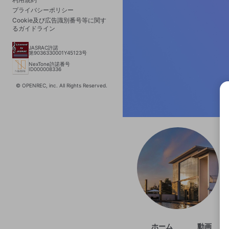
プライバシーポリシー
Cookie及び広告識別番号等に関す
るガイドライン
JASRAC許諾
第9036330001Y45123号
NexTone許諾番号
ID000008336
© OPENREC, inc. All Rights Reserved.
選択
きま
ホーム
動画