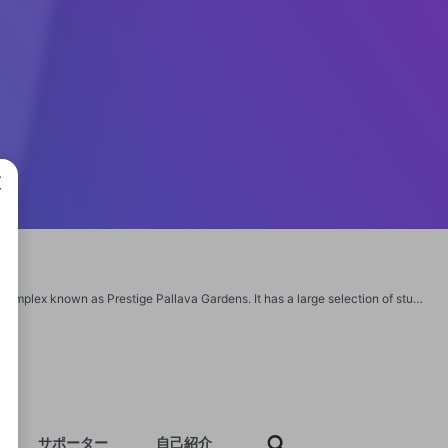
成で
On Chennai's busy Pallavaram-Thuraipakkam Road sits the upscale apartment complex known as Prestige Pallava Gardens. It has a large selection of studio apartments and luxury apartments to suit a range of needs and price ranges. https://www.prestigepallavagardens.live/
サポーター
自己紹介