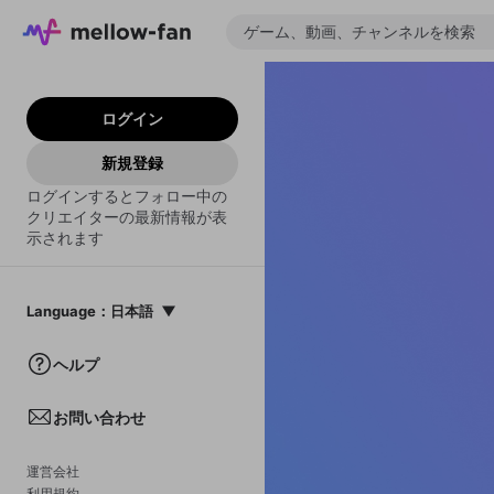
ログイン
新規登録
ログインするとフォロー中の
クリエイターの最新情報が表
示されます
Language
：
日本語
日本語
ヘルプ
English
お問い合わせ
中文(簡体)
한국어
運営会社
利用規約