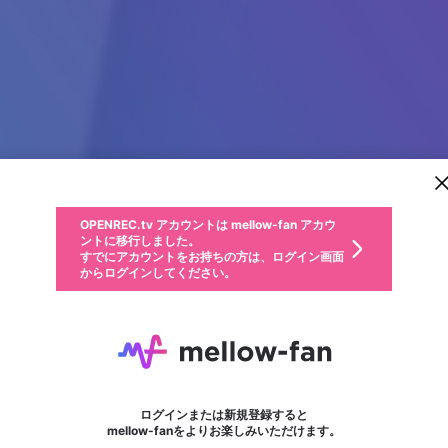
新規登録
OPENREC.tv アカウントは mellow-fan アカウ
OPENREC.tvアカウントはmellow-fanアカウン
パーソナルデータの登録
限定コミュニティ参加方法
ントに移行しました。
トに統合しました。
すでにアカウントをお持ちの方は、ログイン画面
こちらからOPENREC.tvでログイン中のアカウ
からログインしてください。
ント情報を引き継ぐことができます。
動画プレイリストを選択
生年月
固定動画に設定
不適切なユーザーとして報告します
ファンレター
サブスクシェア
OPENREC.tv アカウントは mellow-fan アカウ
@
新規登録
ログイン
か？
年
月
ントに移行しました。
マイページに表示されている動画 (ライブ配信、配信予定、ア
すでにアカウントをお持ちの方は、ログイン画面
ーカイブ、アップロード動画) をページのトップに1つ固定で
Prestige Pallava Gar
応援している配信者にファンレターを送ることができま
生年月は登録後に変更できません。
認証コードの入力
できるプレイリストがありません。プレイリストは動画の再生画面で作
からログインしてください。
きます。動画タイトル横のメニューより設定することができま
す。好きなデザインを選んでメッセージを書いたり、エ
ログイン
す。
ご確認ください
す。
メールアドレスで新規登録
メールアドレスでログイン
問題を選択してください
ールアイテムでデコレーションして、配信者に届けまし
性別
ょう！
メールアドレスにメールを送信しました。30分以内にメ
パスワード再設定
詳しくはこちら
この限定コミュニティは、Discordで提供されています。
入力していただいたメールアドレス
男性
女性
その他
問題を選択してください
※ファンレター機能は有料サービスです。
ール記載の6桁の認証コードを入力してください。
フォロー
利用規約とプライバシーポリシーが更新されました。
または
または
ポイントが不足しています
に、パスワード再設定用URLを記載
セッションの有効期限が切れたた
Discordアカウントをお持ちでない方
サービスを利用するには変更後の内容をご確認いただ
わいせつな表現
認証コード
検索履歴をすべて削除しますか？
チームメンバーに追加しますか？
ブロックリストに追加しますか？
この動画の公開は終了しました
登録したメールアドレスを入力し、送信してください。
お住まいの地域
されたメールを送信しましたのでご
め、ログアウトしました
き、同意していただく必要があります。
X
X
Discordとは？からDiscordにアクセス
mellowポイントの購入に進みますか？
他者を誹謗中傷する表現
0
6
確認ください
ログインまたは新規登録すると
Discordアカウントを作成
キャンセル
キャンセル
mellow-fanをよりお楽しみいただけます。
いいえ
OK
はい
はい
OK
利用規約
を確認しました。
0
500
著作権の侵害
Google
Google
キャプチャ
プレイリスト
フォロー
フォロワー
プレミアム会員に入会
mellow-fan のメールアドレス（mellow-fan.comドメイン
OK