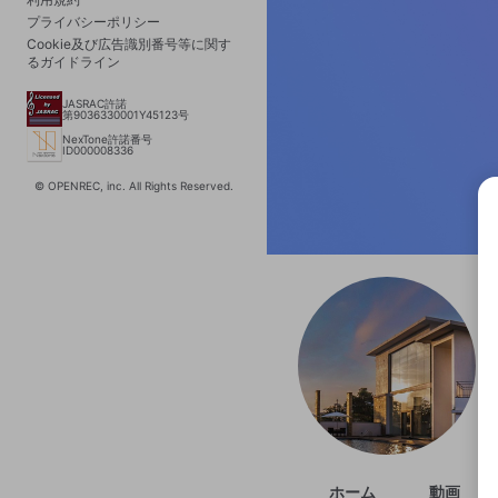
プライバシーポリシー
Cookie及び広告識別番号等に関す
るガイドライン
JASRAC許諾
第9036330001Y45123号
NexTone許諾番号
ID000008336
© OPENREC, inc. All Rights Reserved.
選択
きま
ホーム
動画