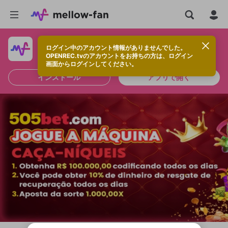
ログイン中のアカウント情報がありませんでした。
快適に視聴するなら、アプリをインストールしよう！
OPENREC.tvのアカウントをお持ちの方は、ログイン
画面からログインしてください。
インストール
アプリで開く
新規登録
OPENREC.tv アカウントは mellow-fan
OPENREC.tvアカウントはmellow-fanア
限定コミュニティ参加方法
パーソナルデータの登録
アカウントに移行しました。
カウントに統合しました。
すでにアカウントをお持ちの方は、ログイ
こちらからOPENREC.tvでログイン中のア
ン画面からログインしてください。
カウント情報を引き継ぐことができます。