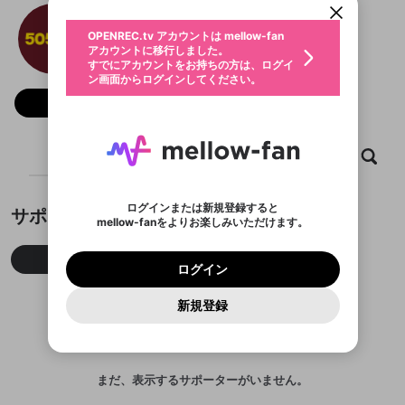
動画プレイリストを選択
生年月
505bet
固定動画に設定
不適切なユーザーとして報告しま
ファンレター
OPENREC.tv アカウントは mellow-fan
サブスクシェア
@
505beteucom
@
新規登録
ログイン
すか？
年
月
アカウントに移行しました。
マイページに表示されている動画 (ライブ配信、配
認証コードの入力
すでにアカウントをお持ちの方は、ログイ
生年月は登録後に変更できません。
信予定、アーカイブ、アップロード動画) をページ
選択できるプレイリストがありません。
応援している配信者にファンレターを送ることがで
ン画面からログインしてください。
ご確認ください
のトップに1つ固定できます。動画タイトル横のメ
ログイン
プレイリストは動画の再生画面で作成で
きます。好きなデザインを選んでメッセージを書い
ニューより設定することができます。
メールアドレスで新規登録
メールアドレスでログイン
問題を選択してください
フォロー
この限定コミュニティは、Discordで提供されてい
性別
きます。
たり、エールアイテムでデコレーションして、配信
メールアドレスにメールを送信しました。30分以内
パスワード再設定
ます。
者に届けましょう！
にメール記載の6桁の認証コードを入力してくださ
入力していただいたメールアドレ
男性
女性
その他
利用規約とプライバシーポリシーが更新されま
問題を選択してください
詳しくはこちら
※ファンレター機能は有料サービスです。
い。
または
または
ポイントが不足しています
した。 サービスを利用するには変更後の内容を
Discordアカウントをお持ちでない方
スに、パスワード再設定用URLを
セッションの有効期限が切れたた
ホーム
動画
キャプチャ
プレイリスト
登録したメールアドレスを入力し、送信してくださ
わいせつな表現
ブロックリストに追加しますか？
この動画の公開は終了しました
お住まいの地域
ご確認いただき、同意していただく必要があり
認証コード
い。
記載されたメールを送信しました
め、ログアウトしました
Discordとは？からDiscordにアクセス
X
X
ます。
mellowポイントの購入に進みますか？
他者を誹謗中傷する表現
のでご確認ください
0
6
ログインまたは新規登録すると
サポーター
Discordアカウントを作成
mellow-fanをよりお楽しみいただけます。
キャンセル
OK
OK
0
500
著作権の侵害
Google
Google
利用規約
プレミアム会員に入会
を確認しました。
OK
いいえ
はい
mellow-fan のメールアドレス（mellow-fan.comド
この画面からDiscordに参加する
利用規約
および
プライバシーポリシー
に同意頂いた上で
ログイン
プライバシーポリシー
を確認しました。
今月
先月
累積
メイン及びcs.openrec.co.jpドメイン）が受信拒否設
次にお進みください。
OK
プライバシーの侵害
ご登録いただいた情報はサービスの向上を目的
ログイン
再設定する
動画プレイリストがありません
定に含まれていないかご確認ください。
Yahoo! JAPAN
Yahoo! JAPAN
Discordは第三者が提供するコミュニティーサービスで、
として使用いたします。
報告された問題については、利用規約に違反しているか
動画プレイリストを選択
パスワードを忘れた方は
こちら
過激な暴力や自傷行為
mellow-fanとは関わりがありません。Discordに関してのお
一部サービスをご利用いただくには、生年月の
どうかをスタッフが確認します。
この機能をむやみに使
新規登録
確認しました
問い合わせにはお答えすることができません。Discordの仕
アカウントをお持ちですか？
アカウントを作成する
登録が必要です。
用することは、利用規約違反になります。
様変更により、限定コミュニティ特典の提供が終了する可能
入力
なりすまし行為
Appleでサインアップ
Appleでサインイン
動画のプレイリストを一つ選択すると、そのプレイ
ご登録いただいた情報は公開されません。
性がありますが、その際の補償は一切行いません。外部サー
リストの動画をマイページの上部にリストで表示す
ビスとのID連携に関する同意事項に同意の上、参加をお願い
閉じる
ることができます。
出会いを誘導する行為
ファンレターを作成
します。
送信
mellow-fanの
mellow-fanの
利用規約
利用規約
・
・
プライバシーポリシー
プライバシーポリシー
・
・
外部
外部
まだ、表示するサポーターがいません。
登録
外部サービスとのID連携に関する同意事項
サービスとのID連携に関する同意事項
サービスとのID連携に関する同意事項
に同意頂いた上
に同意頂いた上
閉じる
ねずみ講やマルチ商法
動画プレイリストを選択
アカウント作成
で、次にお進みください
で、次にお進みください