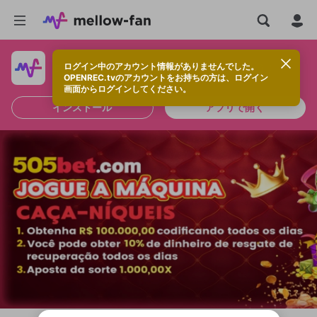
ログイン中のアカウント情報がありませんでした。
快適に視聴するなら、アプリをインストールしよう！
OPENREC.tvのアカウントをお持ちの方は、ログイン
画面からログインしてください。
インストール
アプリで開く
新規登録
OPENREC.tv アカウントは mellow-fan
OPENREC.tvアカウントはmellow-fanア
限定コミュニティ参加方法
パーソナルデータの登録
アカウントに移行しました。
カウントに統合しました。
すでにアカウントをお持ちの方は、ログイ
こちらからOPENREC.tvでログイン中のア
ン画面からログインしてください。
カウント情報を引き継ぐことができます。