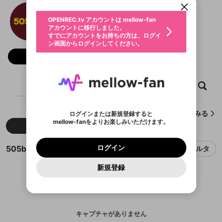
動画プレイリストを選択
生年月
505bet
固定動画に設定
不適切なユーザーとして報告しま
ファンレター
OPENREC.tv アカウントは mellow-fan
サブスクシェア
@
505beteucom
@
新規登録
ログイン
すか？
年
月
アカウントに移行しました。
マイページに表示されている動画 (ライブ配信、配
認証コードの入力
すでにアカウントをお持ちの方は、ログイ
生年月は登録後に変更できません。
信予定、アーカイブ、アップロード動画) をページ
選択できるプレイリストがありません。
応援している配信者にファンレターを送ることがで
ン画面からログインしてください。
ご確認ください
のトップに1つ固定できます。動画タイトル横のメ
ログイン
プレイリストは動画の再生画面で作成で
きます。好きなデザインを選んでメッセージを書い
ニューより設定することができます。
メールアドレスで新規登録
メールアドレスでログイン
問題を選択してください
フォロー
この限定コミュニティは、Discordで提供されてい
性別
きます。
たり、エールアイテムでデコレーションして、配信
メールアドレスにメールを送信しました。30分以内
パスワード再設定
ます。
者に届けましょう！
にメール記載の6桁の認証コードを入力してくださ
入力していただいたメールアドレ
男性
女性
その他
利用規約とプライバシーポリシーが更新されま
問題を選択してください
詳しくはこちら
※ファンレター機能は有料サービスです。
い。
または
または
ポイントが不足しています
した。 サービスを利用するには変更後の内容を
Discordアカウントをお持ちでない方
スに、パスワード再設定用URLを
セッションの有効期限が切れたた
ホーム
動画
キャプチャ
プレイリスト
登録したメールアドレスを入力し、送信してくださ
わいせつな表現
ブロックリストに追加しますか？
この動画の公開は終了しました
お住まいの地域
ご確認いただき、同意していただく必要があり
認証コード
い。
記載されたメールを送信しました
め、ログアウトしました
Discordとは？からDiscordにアクセス
X
X
ます。
mellowポイントの購入に進みますか？
他者を誹謗中傷する表現
のでご確認ください
0
6
505betが作成したキャプチャをみる
ログインまたは新規登録すると
Discordアカウントを作成
mellow-fanをよりお楽しみいただけます。
キャンセル
OK
OK
0
500
著作権の侵害
新着
人気
Google
Google
利用規約
プレミアム会員に入会
を確認しました。
OK
いいえ
はい
mellow-fan のメールアドレス（mellow-fan.comド
この画面からDiscordに参加する
利用規約
および
プライバシーポリシー
に同意頂いた上で
ログイン
プライバシーポリシー
を確認しました。
メイン及びcs.openrec.co.jpドメイン）が受信拒否設
次にお進みください。
OK
プライバシーの侵害
ご登録いただいた情報はサービスの向上を目的
505betのキャプチャ
ログイン
フィルタ
再設定する
動画プレイリストがありません
定に含まれていないかご確認ください。
Yahoo! JAPAN
Yahoo! JAPAN
Discordは第三者が提供するコミュニティーサービスで、
として使用いたします。
報告された問題については、利用規約に違反しているか
動画プレイリストを選択
パスワードを忘れた方は
こちら
過激な暴力や自傷行為
mellow-fanとは関わりがありません。Discordに関してのお
一部サービスをご利用いただくには、生年月の
どうかをスタッフが確認します。
この機能をむやみに使
新規登録
確認しました
問い合わせにはお答えすることができません。Discordの仕
アカウントをお持ちですか？
アカウントを作成する
登録が必要です。
用することは、利用規約違反になります。
様変更により、限定コミュニティ特典の提供が終了する可能
入力
なりすまし行為
Appleでサインアップ
Appleでサインイン
動画のプレイリストを一つ選択すると、そのプレイ
ご登録いただいた情報は公開されません。
性がありますが、その際の補償は一切行いません。外部サー
リストの動画をマイページの上部にリストで表示す
ビスとのID連携に関する同意事項に同意の上、参加をお願い
閉じる
ることができます。
出会いを誘導する行為
ファンレターを作成
します。
送信
mellow-fanの
mellow-fanの
利用規約
利用規約
・
・
プライバシーポリシー
プライバシーポリシー
・
・
外部
外部
登録
外部サービスとのID連携に関する同意事項
サービスとのID連携に関する同意事項
サービスとのID連携に関する同意事項
に同意頂いた上
に同意頂いた上
キャプチャがありません
閉じる
ねずみ講やマルチ商法
動画プレイリストを選択
アカウント作成
で、次にお進みください
で、次にお進みください