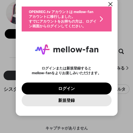
動画プレイリストを選択
生年月
シスター・クレア
固定動画に設定
不適切なユーザーとして報告しま
ファンレター
OPENREC.tv アカウントは mellow-fan
サブスクシェア
@
23_sistercleaire
@
新規登録
ログイン
すか？
年
月
アカウントに移行しました。
マイページに表示されている動画 (ライブ配信、配
認証コードの入力
すでにアカウントをお持ちの方は、ログイ
生年月は登録後に変更できません。
信予定、アーカイブ、アップロード動画) をページ
選択できるプレイリストがありません。
応援している配信者にファンレターを送ることがで
ン画面からログインしてください。
ご確認ください
のトップに1つ固定できます。動画タイトル横のメ
ログイン
プレイリストは動画の再生画面で作成で
きます。好きなデザインを選んでメッセージを書い
ニューより設定することができます。
メールアドレスで新規登録
メールアドレスでログイン
問題を選択してください
フォロー 2,152
この限定コミュニティは、Discordで提供されてい
性別
きます。
たり、エールアイテムでデコレーションして、配信
メールアドレスにメールを送信しました。30分以内
パスワード再設定
ます。
者に届けましょう！
にメール記載の6桁の認証コードを入力してくださ
入力していただいたメールアドレ
男性
女性
その他
利用規約とプライバシーポリシーが更新されま
問題を選択してください
詳しくはこちら
※ファンレター機能は有料サービスです。
い。
または
または
ポイントが不足しています
した。 サービスを利用するには変更後の内容を
Discordアカウントをお持ちでない方
スに、パスワード再設定用URLを
セッションの有効期限が切れたた
ホーム
動画
キャプチャ
プレイリスト
登録したメールアドレスを入力し、送信してくださ
わいせつな表現
ブロックリストに追加しますか？
この動画の公開は終了しました
お住まいの地域
ご確認いただき、同意していただく必要があり
認証コード
い。
記載されたメールを送信しました
め、ログアウトしました
Discordとは？からDiscordにアクセス
X
X
ます。
mellowポイントの購入に進みますか？
他者を誹謗中傷する表現
のでご確認ください
0
6
シスター・クレアが作成したキャプチャをみる
ログインまたは新規登録すると
Discordアカウントを作成
mellow-fanをよりお楽しみいただけます。
キャンセル
OK
OK
0
500
著作権の侵害
新着
人気
Google
Google
利用規約
プレミアム会員に入会
を確認しました。
OK
いいえ
はい
mellow-fan のメールアドレス（mellow-fan.comド
この画面からDiscordに参加する
利用規約
および
プライバシーポリシー
に同意頂いた上で
ログイン
プライバシーポリシー
を確認しました。
メイン及びcs.openrec.co.jpドメイン）が受信拒否設
次にお進みください。
OK
プライバシーの侵害
ご登録いただいた情報はサービスの向上を目的
シスター・クレアのキャプチャ
ログイン
フィルタ
再設定する
動画プレイリストがありません
定に含まれていないかご確認ください。
Yahoo! JAPAN
Yahoo! JAPAN
Discordは第三者が提供するコミュニティーサービスで、
として使用いたします。
報告された問題については、利用規約に違反しているか
動画プレイリストを選択
パスワードを忘れた方は
こちら
過激な暴力や自傷行為
mellow-fanとは関わりがありません。Discordに関してのお
一部サービスをご利用いただくには、生年月の
どうかをスタッフが確認します。
この機能をむやみに使
新規登録
確認しました
問い合わせにはお答えすることができません。Discordの仕
アカウントをお持ちですか？
アカウントを作成する
登録が必要です。
用することは、利用規約違反になります。
様変更により、限定コミュニティ特典の提供が終了する可能
入力
なりすまし行為
Appleでサインアップ
Appleでサインイン
動画のプレイリストを一つ選択すると、そのプレイ
ご登録いただいた情報は公開されません。
性がありますが、その際の補償は一切行いません。外部サー
リストの動画をマイページの上部にリストで表示す
ビスとのID連携に関する同意事項に同意の上、参加をお願い
閉じる
ることができます。
出会いを誘導する行為
ファンレターを作成
します。
送信
mellow-fanの
mellow-fanの
利用規約
利用規約
・
・
プライバシーポリシー
プライバシーポリシー
・
・
外部
外部
登録
外部サービスとのID連携に関する同意事項
サービスとのID連携に関する同意事項
サービスとのID連携に関する同意事項
に同意頂いた上
に同意頂いた上
キャプチャがありません
閉じる
ねずみ講やマルチ商法
動画プレイリストを選択
アカウント作成
で、次にお進みください
で、次にお進みください