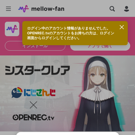
ログイン中のアカウント情報がありませんでした。
快適に視聴するなら、アプリをインストールしよう！
OPENREC.tvのアカウントをお持ちの方は、ログイン
画面からログインしてください。
インストール
アプリで開く
新規登録
OPENREC.tv アカウントは mellow-fan
OPENREC.tvアカウントはmellow-fanア
限定コミュニティ参加方法
パーソナルデータの登録
アカウントに移行しました。
カウントに統合しました。
すでにアカウントをお持ちの方は、ログイ
こちらからOPENREC.tvでログイン中のア
ン画面からログインしてください。
カウント情報を引き継ぐことができます。