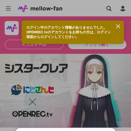
ログイン中のアカウント情報がありませんでした。
快適に視聴するなら、アプリをインストールしよう！
OPENREC.tvのアカウントをお持ちの方は、ログイン
画面からログインしてください。
インストール
アプリで開く
新規登録
OPENREC.tv アカウントは mellow-fan
OPENREC.tvアカウントはmellow-fanア
限定コミュニティ参加方法
パーソナルデータの登録
アカウントに移行しました。
カウントに統合しました。
すでにアカウントをお持ちの方は、ログイ
こちらからOPENREC.tvでログイン中のア
ン画面からログインしてください。
カウント情報を引き継ぐことができます。