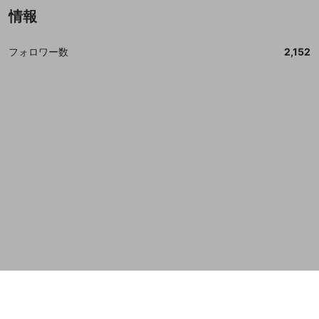
情報
誤解を招く配信設定
あとで登録
Discordとは？
Discordに参加する
mellow-fanからのお得な情報をメールで受
ゲームの録画禁止区域の配信
け取る
フォロワー数
2,152
改造版・海賊版ソフトの配信
政治的・宗教的・人種的な内容
その他の問題