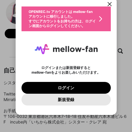
動画プレイリストを選択
生年月
シスター・クレア
固定動画に設定
不適切なユーザーとして報告しま
ファンレター
OPENREC.tv アカウントは mellow-fan
サブスクシェア
@
23_sistercleaire
@
新規登録
ログイン
すか？
年
月
アカウントに移行しました。
マイページに表示されている動画 (ライブ配信、配
認証コードの入力
すでにアカウントをお持ちの方は、ログイ
生年月は登録後に変更できません。
信予定、アーカイブ、アップロード動画) をページ
選択できるプレイリストがありません。
応援している配信者にファンレターを送ることがで
ン画面からログインしてください。
ご確認ください
のトップに1つ固定できます。動画タイトル横のメ
ログイン
プレイリストは動画の再生画面で作成で
きます。好きなデザインを選んでメッセージを書い
ニューより設定することができます。
メールアドレスで新規登録
メールアドレスでログイン
問題を選択してください
フォロー 2,152
この限定コミュニティは、Discordで提供されてい
性別
きます。
たり、エールアイテムでデコレーションして、配信
メールアドレスにメールを送信しました。30分以内
パスワード再設定
ます。
者に届けましょう！
にメール記載の6桁の認証コードを入力してくださ
入力していただいたメールアドレ
男性
女性
その他
利用規約とプライバシーポリシーが更新されま
問題を選択してください
詳しくはこちら
※ファンレター機能は有料サービスです。
い。
または
または
ポイントが不足しています
した。 サービスを利用するには変更後の内容を
Discordアカウントをお持ちでない方
スに、パスワード再設定用URLを
セッションの有効期限が切れたた
ホーム
動画
キャプチャ
プレイリスト
登録したメールアドレスを入力し、送信してくださ
わいせつな表現
ブロックリストに追加しますか？
この動画の公開は終了しました
お住まいの地域
ご確認いただき、同意していただく必要があり
認証コード
い。
記載されたメールを送信しました
め、ログアウトしました
Discordとは？からDiscordにアクセス
X
X
ます。
mellowポイントの購入に進みますか？
他者を誹謗中傷する表現
のでご確認ください
0
6
ログインまたは新規登録すると
自己紹介
Discordアカウントを作成
mellow-fanをよりお楽しみいただけます。
キャンセル
OK
OK
0
500
著作権の侵害
Google
Google
利用規約
プレミアム会員に入会
を確認しました。
OK
いいえ
はい
mellow-fan のメールアドレス（mellow-fan.comド
この画面からDiscordに参加する
利用規約
および
プライバシーポリシー
に同意頂いた上で
ログイン
シスタークレアです。皆様を癒すため、なんでもします❤️
プライバシーポリシー
を確認しました。
メイン及びcs.openrec.co.jpドメイン）が受信拒否設
次にお進みください。
OK
プライバシーの侵害
ご登録いただいた情報はサービスの向上を目的
ログイン
再設定する
動画プレイリストがありません
定に含まれていないかご確認ください。
Yahoo! JAPAN
Yahoo! JAPAN
Discordは第三者が提供するコミュニティーサービスで、
として使用いたします。
報告された問題については、利用規約に違反しているか
Twitter ：
https://twitter.com/sistercleaire
動画プレイリストを選択
パスワードを忘れた方は
こちら
過激な暴力や自傷行為
mellow-fanとは関わりがありません。Discordに関してのお
一部サービスをご利用いただくには、生年月の
どうかをスタッフが確認します。
この機能をむやみに使
Mirrativ：
https://www.mirrativ.com/user/2886536
新規登録
確認しました
問い合わせにはお答えすることができません。Discordの仕
アカウントをお持ちですか？
アカウントを作成する
登録が必要です。
用することは、利用規約違反になります。
様変更により、限定コミュニティ特典の提供が終了する可能
入力
なりすまし行為
Appleでサインアップ
Appleでサインイン
動画のプレイリストを一つ選択すると、そのプレイ
ご登録いただいた情報は公開されません。
性がありますが、その際の補償は一切行いません。外部サー
お手紙は下記まで送ってください☺️
リストの動画をマイページの上部にリストで表示す
ビスとのID連携に関する同意事項に同意の上、参加をお願い
閉じる
〒106-0032 東京都港区六本木7-18-18 ​住友不動産六本木通ビル６
ることができます。
出会いを誘導する行為
ファンレターを作成
します。
送信
F incube内「いちから株式会社」シスター・クレア 宛
mellow-fanの
mellow-fanの
利用規約
利用規約
・
・
プライバシーポリシー
プライバシーポリシー
・
・
外部
外部
登録
外部サービスとのID連携に関する同意事項
サービスとのID連携に関する同意事項
サービスとのID連携に関する同意事項
に同意頂いた上
に同意頂いた上
閉じる
ねずみ講やマルチ商法
動画プレイリストを選択
アカウント作成
で、次にお進みください
で、次にお進みください