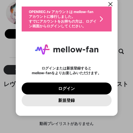
動画プレイリストを選択
生年月
レヴィ・エリファ
固定動画に設定
不適切なユーザーとして報告しま
ファンレター
OPENREC.tv アカウントは mellow-fan
サブスクシェア
@
23_LeviElipha
@
新規登録
ログイン
すか？
年
月
アカウントに移行しました。
マイページに表示されている動画 (ライブ配信、配
認証コードの入力
すでにアカウントをお持ちの方は、ログイ
生年月は登録後に変更できません。
信予定、アーカイブ、アップロード動画) をページ
選択できるプレイリストがありません。
応援している配信者にファンレターを送ることがで
ン画面からログインしてください。
ご確認ください
のトップに1つ固定できます。動画タイトル横のメ
ログイン
プレイリストは動画の再生画面で作成で
きます。好きなデザインを選んでメッセージを書い
ニューより設定することができます。
メールアドレスで新規登録
メールアドレスでログイン
問題を選択してください
フォロー 1,027
この限定コミュニティは、Discordで提供されてい
性別
きます。
たり、エールアイテムでデコレーションして、配信
メールアドレスにメールを送信しました。30分以内
パスワード再設定
ます。
者に届けましょう！
にメール記載の6桁の認証コードを入力してくださ
入力していただいたメールアドレ
男性
女性
その他
利用規約とプライバシーポリシーが更新されま
問題を選択してください
詳しくはこちら
※ファンレター機能は有料サービスです。
い。
または
または
ポイントが不足しています
した。 サービスを利用するには変更後の内容を
Discordアカウントをお持ちでない方
スに、パスワード再設定用URLを
セッションの有効期限が切れたた
ホーム
動画
キャプチャ
プレイリスト
登録したメールアドレスを入力し、送信してくださ
わいせつな表現
ブロックリストに追加しますか？
この動画の公開は終了しました
お住まいの地域
ご確認いただき、同意していただく必要があり
認証コード
い。
記載されたメールを送信しました
め、ログアウトしました
Discordとは？からDiscordにアクセス
X
X
ます。
mellowポイントの購入に進みますか？
他者を誹謗中傷する表現
のでご確認ください
0
6
ログインまたは新規登録すると
すべて
動画
キャプチャ
Discordアカウントを作成
mellow-fanをよりお楽しみいただけます。
キャンセル
OK
OK
0
500
著作権の侵害
Google
Google
利用規約
プレミアム会員に入会
を確認しました。
OK
いいえ
はい
mellow-fan のメールアドレス（mellow-fan.comド
この画面からDiscordに参加する
利用規約
および
プライバシーポリシー
に同意頂いた上で
ログイン
レヴィ・エリファが作成した動画プレイリスト
プライバシーポリシー
を確認しました。
メイン及びcs.openrec.co.jpドメイン）が受信拒否設
次にお進みください。
OK
プライバシーの侵害
ご登録いただいた情報はサービスの向上を目的
ログイン
再設定する
動画プレイリストがありません
定に含まれていないかご確認ください。
Yahoo! JAPAN
Yahoo! JAPAN
Discordは第三者が提供するコミュニティーサービスで、
として使用いたします。
報告された問題については、利用規約に違反しているか
動画プレイリストを選択
パスワードを忘れた方は
こちら
過激な暴力や自傷行為
mellow-fanとは関わりがありません。Discordに関してのお
一部サービスをご利用いただくには、生年月の
どうかをスタッフが確認します。
この機能をむやみに使
新規登録
確認しました
問い合わせにはお答えすることができません。Discordの仕
アカウントをお持ちですか？
アカウントを作成する
登録が必要です。
用することは、利用規約違反になります。
様変更により、限定コミュニティ特典の提供が終了する可能
入力
なりすまし行為
Appleでサインアップ
Appleでサインイン
動画のプレイリストを一つ選択すると、そのプレイ
ご登録いただいた情報は公開されません。
性がありますが、その際の補償は一切行いません。外部サー
リストの動画をマイページの上部にリストで表示す
ビスとのID連携に関する同意事項に同意の上、参加をお願い
閉じる
ることができます。
出会いを誘導する行為
ファンレターを作成
します。
送信
mellow-fanの
mellow-fanの
利用規約
利用規約
・
・
プライバシーポリシー
プライバシーポリシー
・
・
外部
外部
動画プレイリストがありません
登録
外部サービスとのID連携に関する同意事項
サービスとのID連携に関する同意事項
サービスとのID連携に関する同意事項
に同意頂いた上
に同意頂いた上
閉じる
ねずみ講やマルチ商法
動画プレイリストを選択
アカウント作成
で、次にお進みください
で、次にお進みください