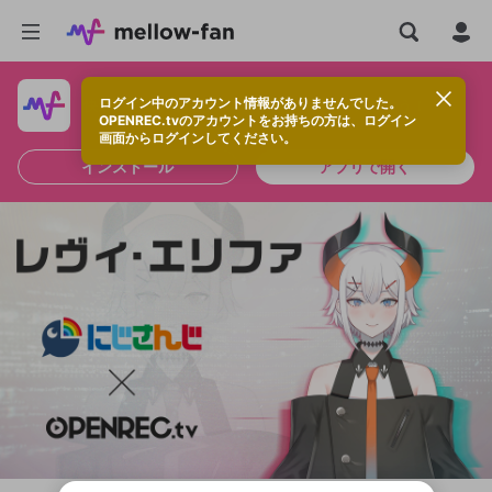
ログイン中のアカウント情報がありませんでした。
快適に視聴するなら、アプリをインストールしよう！
OPENREC.tvのアカウントをお持ちの方は、ログイン
画面からログインしてください。
インストール
アプリで開く
新規登録
OPENREC.tv アカウントは mellow-fan
OPENREC.tvアカウントはmellow-fanア
限定コミュニティ参加方法
パーソナルデータの登録
アカウントに移行しました。
カウントに統合しました。
すでにアカウントをお持ちの方は、ログイ
こちらからOPENREC.tvでログイン中のア
ン画面からログインしてください。
カウント情報を引き継ぐことができます。