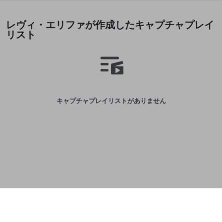
誤解を招く配信設定
あとで登録
Discordとは？
Discordに参加する
レヴィ・エリファが作成したキャプチャプレイ
mellow-fanからのお得な情報をメールで受
ゲームの録画禁止区域の配信
リスト
け取る
改造版・海賊版ソフトの配信
政治的・宗教的・人種的な内容
その他の問題
キャプチャプレイリストがありません