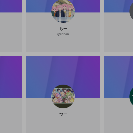
ください
ください
Discordとは？
Discordに参加する
誤解を招く配信設定
あとで登録
mellow-fanからのお得な情報をメールで受け取
ゲームの録画禁止区域の配信
る
ちー
改造版・海賊版ソフトの配信
@
cchan
政治的・宗教的・人種的な内容
その他の問題
つー