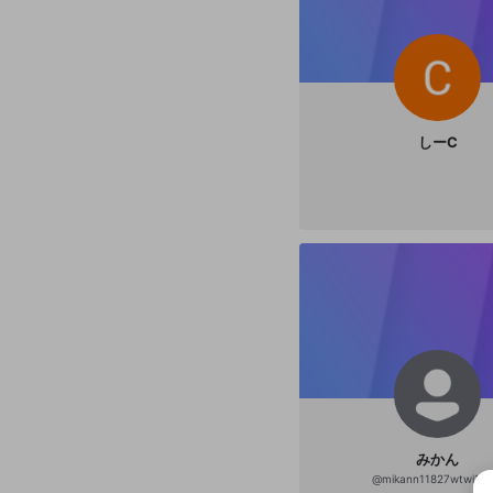
しーC
みかん
@
mikann11827wtwi1iw