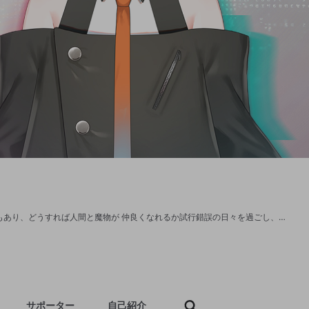
人間界に遊びに来た魔物と人間の間に生まれた亜人。 ハーフとして生まれたこともあり、どうすれば人間と魔物が 仲良くなれるか試行錯誤の日々を過ごし、配信を試みることにした。 Twitter:https://twitter.com/Levi_E_2434
サポーター
自己紹介