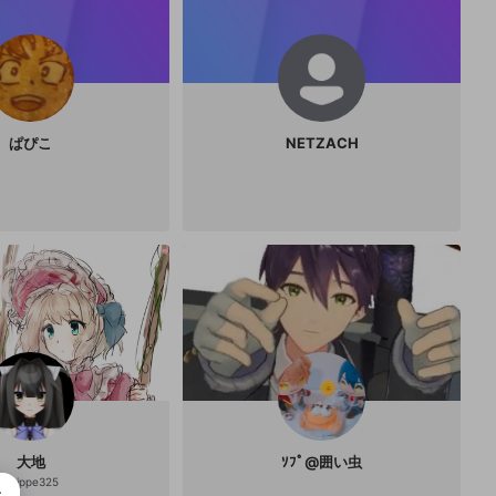
ぱぴこ
NETZACH
大地
ｿﾌﾟ@囲い虫
@
rippe325