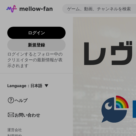
ログイン
新規登録
ログインするとフォロー中の
クリエイターの最新情報が表
示されます
Language
：
日本語
日本語
ヘルプ
English
お問い合わせ
中文(簡体)
한국어
運営会社
利用規約