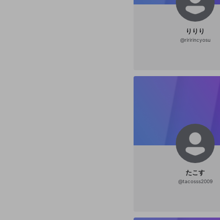
りりり
@
riririncyosu
たこす
@
tacosss2009