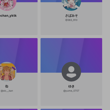
ochan_yktk
さばみそ
@
383_910
缶
ゆき
@
oic__kan
@
yume_0707