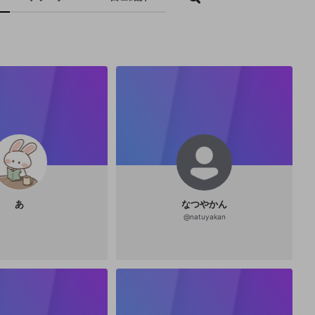
あ
なつやかん
@
natuyakan