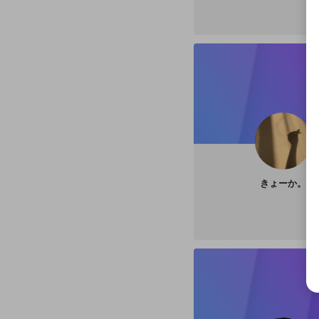
選択
きま
きょーか。