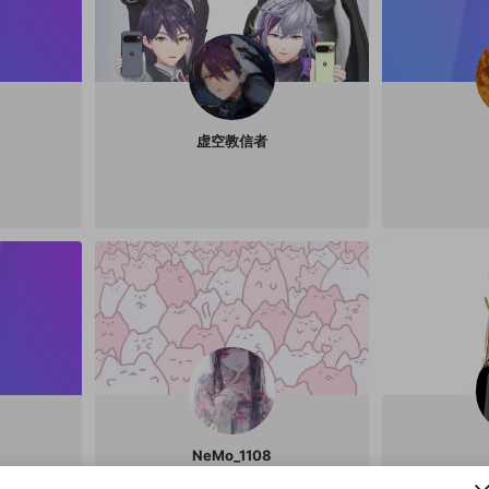
虚空教信者
新規登録
OPENREC.tv アカウントは mellow-fan アカウ
OPENREC.tvアカウントはmellow-fanアカウン
パーソナルデータの登録
NeMo_1108
限定コミュニティ参加方法
ントに移行しました。
トに統合しました。
すでにアカウントをお持ちの方は、ログイン画面
こちらからOPENREC.tvでログイン中のアカウ
ud
@
yukise1125