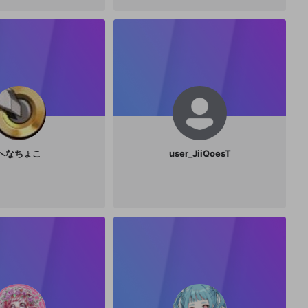
へなちょこ
user_JiiQoesT