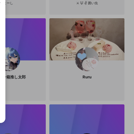
よーし
⚔️ 🦊 ✌️ 囲い虫
成で
メン箱推し太郎
Ruru