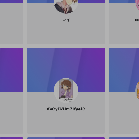
レイ
s
XVCyDYHm7JfyefC