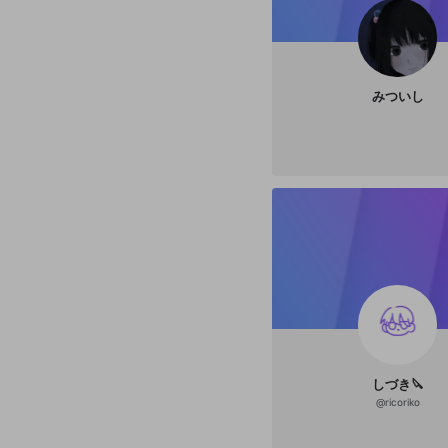
みついし
しづき🔪
@
ricoriko