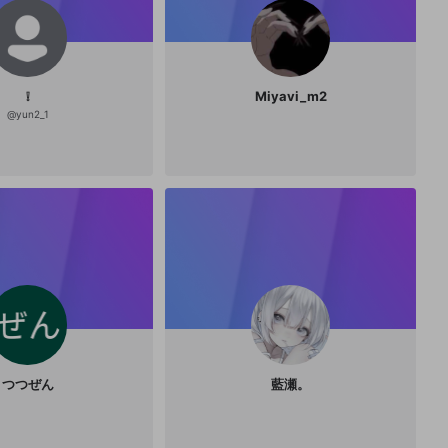
❕
Miyavi_m2
@
yun2_1
つつぜん
藍瀬。