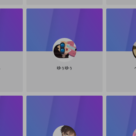
L
ゆぅゆぅ