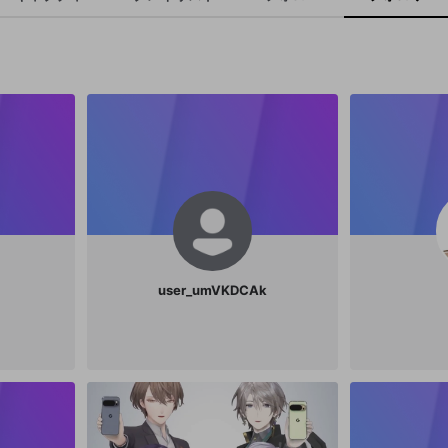
user_umVKDCAk