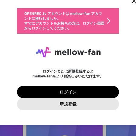
からログインしてください。
ント情報を引き継ぐことができます。
動画プレイリストを選択
生年月
固定動画に設定
不適切なユーザーとして報告します
ファンレター
サブスクシェア
OPENREC.tv アカウントは mellow-fan アカウ
@
新規登録
ログイン
か？
年
月
ントに移行しました。
マイページに表示されている動画 (ライブ配信、配信予定、ア
すでにアカウントをお持ちの方は、ログイン画面
ーカイブ、アップロード動画) をページのトップに1つ固定で
応援している配信者にファンレターを送ることができま
生年月は登録後に変更できません。
認証コードの入力
できるプレイリストがありません。プレイリストは動画の再生画面で作
からログインしてください。
きます。動画タイトル横のメニューより設定することができま
す。好きなデザインを選んでメッセージを書いたり、エ
ログイン
す。
ご確認ください
す。
メールアドレスで新規登録
メールアドレスでログイン
問題を選択してください
ールアイテムでデコレーションして、配信者に届けまし
性別
ょう！
メールアドレスにメールを送信しました。30分以内にメ
パスワード再設定
詳しくはこちら
この限定コミュニティは、Discordで提供されています。
入力していただいたメールアドレス
男性
女性
その他
問題を選択してください
※ファンレター機能は有料サービスです。
ール記載の6桁の認証コードを入力してください。
利用規約とプライバシーポリシーが更新されました。
または
または
ポイントが不足しています
に、パスワード再設定用URLを記載
セッションの有効期限が切れたた
Discordアカウントをお持ちでない方
サービスを利用するには変更後の内容をご確認いただ
わいせつな表現
認証コード
検索履歴をすべて削除しますか？
チームメンバーに追加しますか？
ブロックリストに追加しますか？
この動画の公開は終了しました
登録したメールアドレスを入力し、送信してください。
お住まいの地域
されたメールを送信しましたのでご
め、ログアウトしました
き、同意していただく必要があります。
X
X
Discordとは？からDiscordにアクセス
mellowポイントの購入に進みますか？
他者を誹謗中傷する表現
0
6
確認ください
ログインまたは新規登録すると
Discordアカウントを作成
キャンセル
キャンセル
mellow-fanをよりお楽しみいただけます。
いいえ
OK
はい
はい
OK
利用規約
を確認しました。
0
500
user_BGULATML
ホロ
著作権の侵害
Google
Google
プレミアム会員に入会
mellow-fan のメールアドレス（mellow-fan.comドメイン
OK
いいえ
はい
利用規約
および
プライバシーポリシー
に同意頂いた上で次にお
この画面からDiscordに参加する
プライバシーポリシー
を確認しました。
及びcs.openrec.co.jpドメイン）が受信拒否設定に含まれて
ログイン
進みください。
OK
プライバシーの侵害
ご登録いただいた情報はサービスの向上を目的として
動画プレイリストがありません
再設定する
いないかご確認ください。
ログイン
Yahoo! JAPAN
Yahoo! JAPAN
使用いたします。
Discordは第三者が提供するコミュニティーサービスで、mellow-
報告された問題については、利用規約に違反しているかどうか
パスワードを忘れた方は
こちら
過激な暴力や自傷行為
確認しました
fanとは関わりがありません。Discordに関してのお問い合わせには
一部サービスをご利用いただくには、生年月の登録が
をスタッフが確認します。
この機能をむやみに使用すること
新規登録
動画プレイリストを選択
お答えすることができません。Discordの仕様変更により、限定コ
アカウントをお持ちですか？
アカウントを作成する
入力
必要です。
は、利用規約違反になります。
Appleでサインアップ
Appleでサインイン
ミュニティ特典の提供が終了する可能性がありますが、その際の補
なりすまし行為
ご登録いただいた情報は公開されません。
償は一切行いません。外部サービスとのID連携に関する同意事項に
動画のプレイリストを一つ選択すると、そのプレイリストの動
同意の上、参加をお願いします。
出会いを誘導する行為
閉じる
画をマイページの上部にリストで表示することができます。
ファンレターを作成
送信
mellow-fanの
mellow-fanの
利用規約
利用規約
・
・
プライバシーポリシー
プライバシーポリシー
・
・
外部サービ
外部サービ
外部サービスとのID連携に関する同意事項
登録
スとのID連携に関する同意事項
スとのID連携に関する同意事項
に同意頂いた上で、次にお進み
に同意頂いた上で、次にお進み
閉じる
ねずみ講やマルチ商法
アカウント作成
動画プレイリストを選択