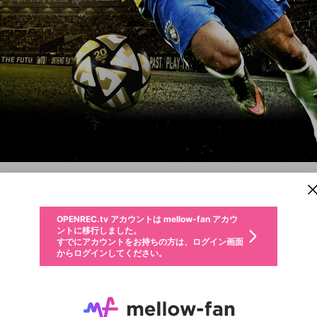
新規登録
OPENREC.tv アカウントは mellow-fan アカウ
OPENREC.tvアカウントはmellow-fanアカウン
パーソナルデータの登録
限定コミュニティ参加方法
ントに移行しました。
トに統合しました。
すでにアカウントをお持ちの方は、ログイン画面
こちらからOPENREC.tvでログイン中のアカウ
ウイニングイレブン 2016
からログインしてください。
ント情報を引き継ぐことができます。
生年月
不適切なユーザーとして報告します
PC
PS4
PS3
XboxOne
Xbox360
サブスクシェア
OPENREC.tv アカウントは mellow-fan アカウ
@
新規登録
ログイン
か？
年
月
ントに移行しました。
キャプチャ
配信予定
動画
詳細
すでにアカウントをお持ちの方は、ログイン画面
生年月は登録後に変更できません。
認証コードの入力
からログインしてください。
ログイン
ご確認ください
メールアドレスで新規登録
メールアドレスでログイン
問題を選択してください
性別
メールアドレスにメールを送信しました。30分以内にメ
パスワード再設定
詳しくはこちら
この限定コミュニティは、Discordで提供されています。
入力していただいたメールアドレス
男性
女性
その他
問題を選択してください
ール記載の6桁の認証コードを入力してください。
利用規約とプライバシーポリシーが更新されました。
または
または
ポイントが不足しています
に、パスワード再設定用URLを記載
セッションの有効期限が切れたた
Discordアカウントをお持ちでない方