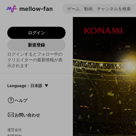
ログイン
新規登録
ログインするとフォロー中の
クリエイターの最新情報が表
示されます
Language
：
日本語
日本語
ヘルプ
English
お問い合わせ
中文(簡体)
한국어
運営会社
利用規約