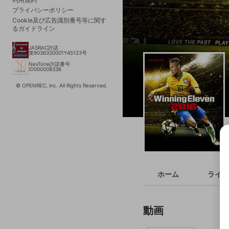
プライバシーポリシー
Cookie及び広告識別番号等に関す
るガイドライン
JASRAC許諾
第9036330001Y45123号
NexTone許諾番号
ID000008336
© OPENREC, inc. All Rights Reserved.
ホーム
ライブ
動画