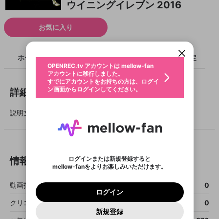
ウイニングイレブン 2016
新規登録
OPENREC.tv アカウントは mellow-fan
OPENREC.tvアカウントはmellow-fanア
限定コミュニティ参加方法
パーソナルデータの登録
お気に入り
アカウントに移行しました。
カウントに統合しました。
すでにアカウントをお持ちの方は、ログイ
こちらからOPENREC.tvでログイン中のア
ン画面からログインしてください。
カウント情報を引き継ぐことができます。
生年月
不適切なユーザーとして報告しま
ホーム
ライブ
キャプチャ
配信予定
OPENREC.tv アカウントは mellow-fan
サブスクシェア
@
新規登録
ログイン
すか？
年
月
アカウントに移行しました。
認証コードの入力
すでにアカウントをお持ちの方は、ログイ
生年月は登録後に変更できません。
ン画面からログインしてください。
詳細
ご確認ください
ログイン
メールアドレスで新規登録
メールアドレスでログイン
問題を選択してください
この限定コミュニティは、Discordで提供されてい
性別
メールアドレスにメールを送信しました。30分以内
パスワード再設定
ます。
説明文が設定されていません。
にメール記載の6桁の認証コードを入力してくださ
入力していただいたメールアドレ
男性
女性
その他
利用規約とプライバシーポリシーが更新されま
問題を選択してください
詳しくはこちら
い。
または
または
ポイントが不足しています
した。 サービスを利用するには変更後の内容を
Discordアカウントをお持ちでない方
スに、パスワード再設定用URLを
セッションの有効期限が切れたた
登録したメールアドレスを入力し、送信してくださ
わいせつな表現
お住まいの地域
ご確認いただき、同意していただく必要があり
認証コード
い。
記載されたメールを送信しました
め、ログアウトしました
Discordとは？からDiscordにアクセス
X
X
ます。
mellowポイントの購入に進みますか？
他者を誹謗中傷する表現
のでご確認ください
0
6
ログインまたは新規登録すると
情報
Discordアカウントを作成
mellow-fanをよりお楽しみいただけます。
0
500
著作権の侵害
Google
Google
利用規約
プレミアム会員に入会
を確認しました。
OK
いいえ
はい
mellow-fan のメールアドレス（mellow-fan.comド
この画面からDiscordに参加する
利用規約
および
プライバシーポリシー
に同意頂いた上で
ログイン
動画投稿数
0
プライバシーポリシー
を確認しました。
メイン及びcs.openrec.co.jpドメイン）が受信拒否設
次にお進みください。
OK
プライバシーの侵害
ご登録いただいた情報はサービスの向上を目的
ログイン
再設定する
定に含まれていないかご確認ください。
Yahoo! JAPAN
Yahoo! JAPAN
Discordは第三者が提供するコミュニティーサービスで、
として使用いたします。
報告された問題については、利用規約に違反しているか
クリエイター
0
パスワードを忘れた方は
こちら
過激な暴力や自傷行為
mellow-fanとは関わりがありません。Discordに関してのお
一部サービスをご利用いただくには、生年月の
どうかをスタッフが確認します。
この機能をむやみに使
新規登録
確認しました
問い合わせにはお答えすることができません。Discordの仕
アカウントをお持ちですか？
アカウントを作成する
登録が必要です。