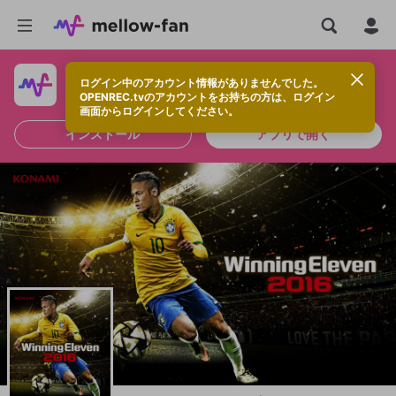
ログイン中のアカウント情報がありませんでした。
快適に視聴するなら、アプリをインストールしよう！
OPENREC.tvのアカウントをお持ちの方は、ログイン
画面からログインしてください。
インストール
アプリで開く