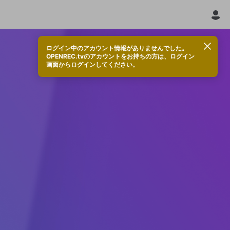
ログイン中のアカウント情報がありませんでした。
OPENREC.tvのアカウントをお持ちの方は、ログイン
画面からログインしてください。