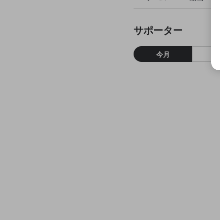
サポーター
今月