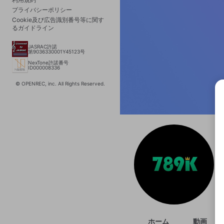
プライバシーポリシー
Cookie及び広告識別番号等に関す
るガイドライン
JASRAC許諾
第9036330001Y45123号
NexTone許諾番号
ID000008336
© OPENREC, inc. All Rights Reserved.
選択
きま
ホーム
動画