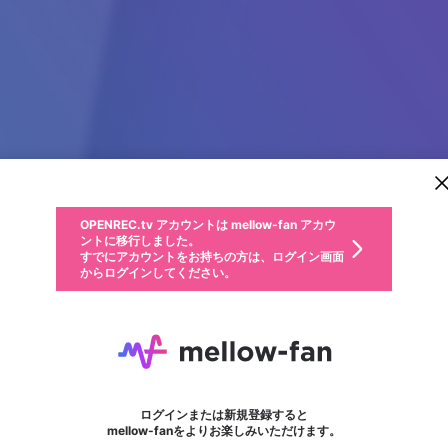
新規登録
OPENREC.tv アカウントは mellow-fan アカウ
OPENREC.tvアカウントはmellow-fanアカウン
パーソナルデータの登録
限定コミュニティ参加方法
ントに移行しました。
トに統合しました。
すでにアカウントをお持ちの方は、ログイン画面
こちらからOPENREC.tvでログイン中のアカウ
からログインしてください。
ント情報を引き継ぐことができます。
動画プレイリストを選択
生年月
固定動画に設定
不適切なユーザーとして報告します
ファンレター
サブスクシェア
OPENREC.tv アカウントは mellow-fan アカウ
@
新規登録
ログイン
か？
年
月
ントに移行しました。
マイページに表示されている動画 (ライブ配信、配信予定、ア
すでにアカウントをお持ちの方は、ログイン画面
ーカイブ、アップロード動画) をページのトップに1つ固定で
Chess us com
応援している配信者にファンレターを送ることができま
生年月は登録後に変更できません。
認証コードの入力
できるプレイリストがありません。プレイリストは動画の再生画面で作
からログインしてください。
きます。動画タイトル横のメニューより設定することができま
す。好きなデザインを選んでメッセージを書いたり、エ
ログイン
す。
ご確認ください
す。
メールアドレスで新規登録
メールアドレスでログイン
問題を選択してください
ールアイテムでデコレーションして、配信者に届けまし
性別
ょう！
メールアドレスにメールを送信しました。30分以内にメ
パスワード再設定
詳しくはこちら
この限定コミュニティは、Discordで提供されています。
入力していただいたメールアドレス
男性
女性
その他
問題を選択してください
※ファンレター機能は有料サービスです。
ール記載の6桁の認証コードを入力してください。
フォロー
利用規約とプライバシーポリシーが更新されました。
または
または
ポイントが不足しています
に、パスワード再設定用URLを記載
セッションの有効期限が切れたた
Discordアカウントをお持ちでない方
サービスを利用するには変更後の内容をご確認いただ
わいせつな表現
認証コード
検索履歴をすべて削除しますか？
ブロックリストに追加しますか？
この動画の公開は終了しました
登録したメールアドレスを入力し、送信してください。
お住まいの地域
されたメールを送信しましたのでご
め、ログアウトしました
き、同意していただく必要があります。
X
X
Discordとは？からDiscordにアクセス
mellowポイントの購入に進みますか？
他者を誹謗中傷する表現
0
6
確認ください
ログインまたは新規登録すると
Discordアカウントを作成
キャンセル
mellow-fanをよりお楽しみいただけます。
いいえ
OK
はい
OK
利用規約
を確認しました。
0
500
著作権の侵害
Google
Google
キャプチャ
プレイリスト
フォロー
フォロワー
プレミアム会員に入会
mellow-fan のメールアドレス（mellow-fan.comドメイン
OK