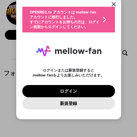
動画プレイリストを選択
生年月
真人百家乐
固定動画に設定
不適切なユーザーとして報告しま
ファンレター
OPENREC.tv アカウントは mellow-fan
サブスクシェア
@
zhenrenbaijialeorg
@
新規登録
ログイン
すか？
年
月
アカウントに移行しました。
マイページに表示されている動画 (ライブ配信、配
認証コードの入力
すでにアカウントをお持ちの方は、ログイ
生年月は登録後に変更できません。
信予定、アーカイブ、アップロード動画) をページ
選択できるプレイリストがありません。
応援している配信者にファンレターを送ることがで
ン画面からログインしてください。
ご確認ください
のトップに1つ固定できます。動画タイトル横のメ
ログイン
プレイリストは動画の再生画面で作成で
きます。好きなデザインを選んでメッセージを書い
ニューより設定することができます。
メールアドレスで新規登録
メールアドレスでログイン
問題を選択してください
フォロー
この限定コミュニティは、Discordで提供されてい
性別
きます。
たり、エールアイテムでデコレーションして、配信
メールアドレスにメールを送信しました。30分以内
パスワード再設定
ます。
者に届けましょう！
にメール記載の6桁の認証コードを入力してくださ
入力していただいたメールアドレ
男性
女性
その他
利用規約とプライバシーポリシーが更新されま
問題を選択してください
詳しくはこちら
※ファンレター機能は有料サービスです。
い。
または
または
ポイントが不足しています
した。 サービスを利用するには変更後の内容を
Discordアカウントをお持ちでない方
スに、パスワード再設定用URLを
セッションの有効期限が切れたた
ホーム
動画
キャプチャ
プレイリスト
登録したメールアドレスを入力し、送信してくださ
わいせつな表現
ブロックリストに追加しますか？
この動画の公開は終了しました
お住まいの地域
ご確認いただき、同意していただく必要があり
認証コード
い。
記載されたメールを送信しました
め、ログアウトしました
Discordとは？からDiscordにアクセス
X
X
ます。
mellowポイントの購入に進みますか？
他者を誹謗中傷する表現
のでご確認ください
0
6
ログインまたは新規登録すると
フォロー
Discordアカウントを作成
mellow-fanをよりお楽しみいただけます。
キャンセル
OK
OK
0
500
著作権の侵害
Google
Google
利用規約
プレミアム会員に入会
を確認しました。
OK
いいえ
はい
mellow-fan のメールアドレス（mellow-fan.comド
この画面からDiscordに参加する
利用規約
および
プライバシーポリシー
に同意頂いた上で
ログイン
プライバシーポリシー
を確認しました。
メイン及びcs.openrec.co.jpドメイン）が受信拒否設
次にお進みください。
OK
プライバシーの侵害
ご登録いただいた情報はサービスの向上を目的
ログイン
再設定する
動画プレイリストがありません
定に含まれていないかご確認ください。
Yahoo! JAPAN
Yahoo! JAPAN
Discordは第三者が提供するコミュニティーサービスで、
として使用いたします。
報告された問題については、利用規約に違反しているか
動画プレイリストを選択
パスワードを忘れた方は
こちら
過激な暴力や自傷行為
mellow-fanとは関わりがありません。Discordに関してのお
一部サービスをご利用いただくには、生年月の
どうかをスタッフが確認します。
この機能をむやみに使
新規登録
確認しました
問い合わせにはお答えすることができません。Discordの仕
アカウントをお持ちですか？
アカウントを作成する
登録が必要です。
用することは、利用規約違反になります。
様変更により、限定コミュニティ特典の提供が終了する可能
入力
なりすまし行為
Appleでサインアップ
Appleでサインイン
動画のプレイリストを一つ選択すると、そのプレイ
ご登録いただいた情報は公開されません。
性がありますが、その際の補償は一切行いません。外部サー
フォローしているチャンネルがありません
リストの動画をマイページの上部にリストで表示す
ビスとのID連携に関する同意事項に同意の上、参加をお願い
閉じる
ることができます。
出会いを誘導する行為
ファンレターを作成
します。
送信
mellow-fanの
mellow-fanの
利用規約
利用規約
・
・
プライバシーポリシー
プライバシーポリシー
・
・
外部
外部
登録
外部サービスとのID連携に関する同意事項
サービスとのID連携に関する同意事項
サービスとのID連携に関する同意事項
に同意頂いた上
に同意頂いた上
閉じる
ねずみ講やマルチ商法
動画プレイリストを選択
アカウント作成
で、次にお進みください
で、次にお進みください