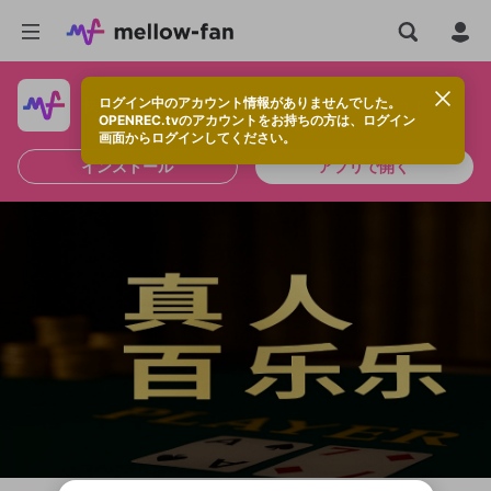
ログイン中のアカウント情報がありませんでした。
快適に視聴するなら、アプリをインストールしよう！
OPENREC.tvのアカウントをお持ちの方は、ログイン
画面からログインしてください。
インストール
アプリで開く
新規登録
OPENREC.tv アカウントは mellow-fan
OPENREC.tvアカウントはmellow-fanア
限定コミュニティ参加方法
パーソナルデータの登録
アカウントに移行しました。
カウントに統合しました。
すでにアカウントをお持ちの方は、ログイ
こちらからOPENREC.tvでログイン中のア
ン画面からログインしてください。
カウント情報を引き継ぐことができます。