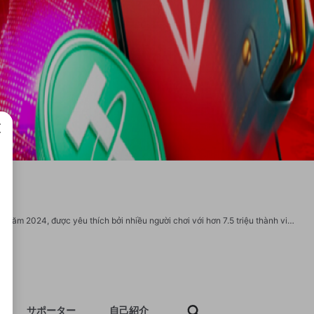
成で
ZBET là Web cá độ thể thao uy tín châu Đại Dương 2025 nổi tiếng tại Việt Nam từ năm 2024, được yêu thích bởi nhiều người chơi với hơn 7.5 triệu thành viên. Địa chỉ: 2809 Đ. Phạm Thế Hiển, Phường 7, Quận 8, Hồ Chí Minh, Vietnam. Phone: 0865659977. Email: info@zbet.forex. Website: https://zbet.forex/ #zbet #trang_chu_zbet #nhà_cái_zbet Social: https://1zbetforex.readthedocs.io/ https://www.zillow.com/profile/zbetforex https://caoduyenn09062.systeme.io/ https://www.facebook.com/zbetforex/ https://x.com/zbetforex https://www.linkedin.com/in/zbetforex/ https://www.youtube.com/@zbetforex https://vimeo.com/zbetforex https://www.pinterest.com/zbetforex/ https://gravatar.com/zbetforex https://www.tumblr.com/zbetforex https://500px.com/p/zbetforex https://www.openstreetmap.org/user/zbetforex https://issuu.com/zbetforex https://www.twitch.tv/zbetforex/about https://zbetforex.bandcamp.com/album/zbetforex
サポーター
自己紹介