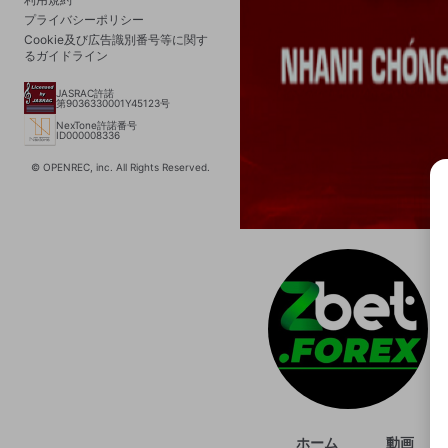
プライバシーポリシー
Cookie及び広告識別番号等に関す
るガイドライン
JASRAC許諾
第9036330001Y45123号
NexTone許諾番号
ID000008336
© OPENREC, inc. All Rights Reserved.
選択
きま
ホーム
動画