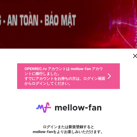
新規登録
OPENREC.tv アカウントは mellow-fan アカウ
OPENREC.tvアカウントはmellow-fanアカウン
パーソナルデータの登録
限定コミュニティ参加方法
ントに移行しました。
トに統合しました。
すでにアカウントをお持ちの方は、ログイン画面
こちらからOPENREC.tvでログイン中のアカウ
からログインしてください。
ント情報を引き継ぐことができます。
動画プレイリストを選択
生年月
固定動画に設定
不適切なユーザーとして報告します
ファンレター
サブスクシェア
OPENREC.tv アカウントは mellow-fan アカウ
@
新規登録
ログイン
か？
年
月
ントに移行しました。
マイページに表示されている動画 (ライブ配信、配信予定、ア
すでにアカウントをお持ちの方は、ログイン画面
ーカイブ、アップロード動画) をページのトップに1つ固定で
zbetforex
応援している配信者にファンレターを送ることができま
生年月は登録後に変更できません。
認証コードの入力
できるプレイリストがありません。プレイリストは動画の再生画面で作
からログインしてください。
きます。動画タイトル横のメニューより設定することができま
す。好きなデザインを選んでメッセージを書いたり、エ
ログイン
す。
@
zbetforex
ご確認ください
す。
メールアドレスで新規登録
メールアドレスでログイン
問題を選択してください
ールアイテムでデコレーションして、配信者に届けまし
性別
ょう！
メールアドレスにメールを送信しました。30分以内にメ
パスワード再設定
詳しくはこちら
この限定コミュニティは、Discordで提供されています。
入力していただいたメールアドレス
男性
女性
その他
問題を選択してください
※ファンレター機能は有料サービスです。
ール記載の6桁の認証コードを入力してください。
利用規約とプライバシーポリシーが更新されました。
または
または
ポイントが不足しています
フォロー
に、パスワード再設定用URLを記載
セッションの有効期限が切れたた
Discordアカウントをお持ちでない方
サービスを利用するには変更後の内容をご確認いただ
わいせつな表現
認証コード
検索履歴をすべて削除しますか？
チームメンバーに追加しますか？
ブロックリストに追加しますか？
この動画の公開は終了しました
登録したメールアドレスを入力し、送信してください。
お住まいの地域
されたメールを送信しましたのでご
め、ログアウトしました
き、同意していただく必要があります。
X
X
Discordとは？からDiscordにアクセス
mellowポイントの購入に進みますか？
他者を誹謗中傷する表現
0
6
確認ください
ログインまたは新規登録すると
Discordアカウントを作成
キャンセル
キャンセル
mellow-fanをよりお楽しみいただけます。
いいえ
OK
はい
はい
OK
利用規約
を確認しました。
0
500
著作権の侵害
Google
Google
キャプチャ
プレイリスト
フォロー
フォロワー
プレミアム会員に入会
mellow-fan のメールアドレス（mellow-fan.comドメイン
OK