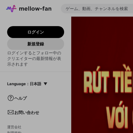
ログイン
新規登録
ログインするとフォロー中の
クリエイターの最新情報が表
示されます
Language
：
日本語
日本語
ヘルプ
English
お問い合わせ
中文(簡体)
한국어
運営会社
利用規約