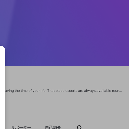
成で
Getting an upscale escort Mumbai Call Girls is the best way to ensure that you're having the time of your life. That place escorts are always available round the clock. So, you'll be able to enjoy sex with ease and safety. Call Girls Mumbai can be booked at an affordable price, making them a great option for people on a budget. https://www.zaramirja.com/ https://www.zaramirja.com/call-girls-mumbai.html https://www.zaramirja.com/high-profile-navi-mumbai-escorts.html https://zara-mirja.mn.co/sign_in?from=https%3A%2F%2Fzara-mirja.mn.co%2Fposts%2Fmumbai-escorts-give-you-the-time-of-your-life https://eyeball.blog/read-blog/18279 https://forum.melanoma.org/user/zaramirja/profile/ http://chimatamusic.net/db/profile.php?mode=viewprofile&u=25379 https://www.projectnoah.org/users/zaramirja http://tzdvc.com/community/profile/zaramirja/ http://cfd-live-v2.poplar.phl.io/people/zaramirja https://www.outdoorproject.com/users/zara-mirja https://www.chordie.com/forum/profile.php?id=1642033
サポーター
自己紹介