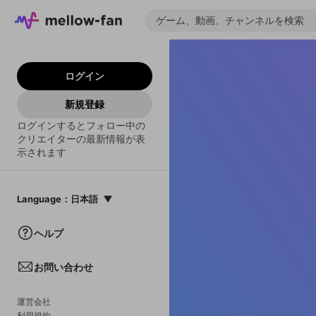
ログイン
新規登録
ログインするとフォロー中の
クリエイターの最新情報が表
示されます
Language
：
日本語
日本語
ヘルプ
English
お問い合わせ
中文(簡体)
한국어
運営会社
利用規約