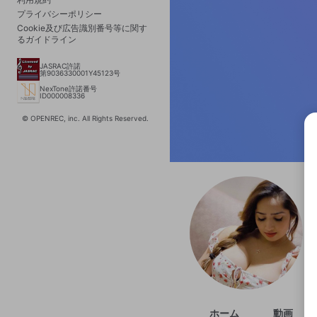
プライバシーポリシー
Cookie及び広告識別番号等に関す
るガイドライン
JASRAC許諾
第9036330001Y45123号
NexTone許諾番号
ID000008336
© OPENREC, inc. All Rights Reserved.
選択
きま
ホーム
動画