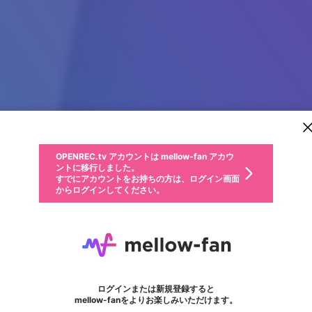
新規登録
OPENREC.tv アカウントは mellow-fan アカウ
OPENREC.tvアカウントはmellow-fanアカウン
パーソナルデータの登録
限定コミュニティ参加方法
ントに移行しました。
トに統合しました。
すでにアカウントをお持ちの方は、ログイン画面
こちらからOPENREC.tvでログイン中のアカウ
からログインしてください。
ント情報を引き継ぐことができます。
動画プレイリストを選択
生年月
固定動画に設定
不適切なユーザーとして報告します
ファンレター
サブスクシェア
OPENREC.tv アカウントは mellow-fan アカウ
@
新規登録
ログイン
か？
年
月
ントに移行しました。
マイページに表示されている動画 (ライブ配信、配信予定、ア
すでにアカウントをお持ちの方は、ログイン画面
ーカイブ、アップロード動画) をページのトップに1つ固定で
zaramirja
応援している配信者にファンレターを送ることができま
生年月は登録後に変更できません。
認証コードの入力
できるプレイリストがありません。プレイリストは動画の再生画面で作
からログインしてください。
きます。動画タイトル横のメニューより設定することができま
す。好きなデザインを選んでメッセージを書いたり、エ
ログイン
す。
@
zaramirja
ご確認ください
す。
メールアドレスで新規登録
メールアドレスでログイン
問題を選択してください
ールアイテムでデコレーションして、配信者に届けまし
性別
ょう！
メールアドレスにメールを送信しました。30分以内にメ
パスワード再設定
詳しくはこちら
この限定コミュニティは、Discordで提供されています。
入力していただいたメールアドレス
男性
女性
その他
問題を選択してください
※ファンレター機能は有料サービスです。
ール記載の6桁の認証コードを入力してください。
利用規約とプライバシーポリシーが更新されました。
または
または
ポイントが不足しています
フォロー
に、パスワード再設定用URLを記載
セッションの有効期限が切れたた
Discordアカウントをお持ちでない方
サービスを利用するには変更後の内容をご確認いただ
わいせつな表現
認証コード
検索履歴をすべて削除しますか？
ブロックリストに追加しますか？
この動画の公開は終了しました
登録したメールアドレスを入力し、送信してください。
お住まいの地域
されたメールを送信しましたのでご
め、ログアウトしました
き、同意していただく必要があります。
X
X
Discordとは？からDiscordにアクセス
mellowポイントの購入に進みますか？
他者を誹謗中傷する表現
0
6
確認ください
ログインまたは新規登録すると
Discordアカウントを作成
キャンセル
mellow-fanをよりお楽しみいただけます。
いいえ
OK
はい
OK
利用規約
を確認しました。
0
500
著作権の侵害
Google
Google
キャプチャ
プレイリスト
フォロー
フォロワー
プレミアム会員に入会
mellow-fan のメールアドレス（mellow-fan.comドメイン
OK