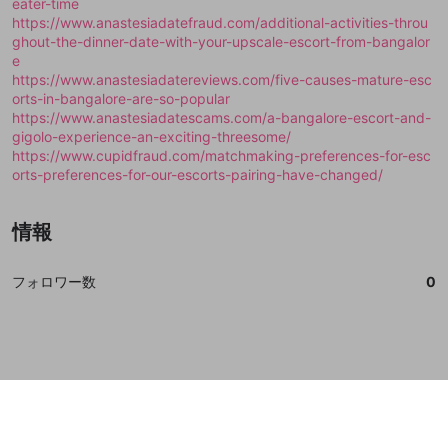
eater-time
誤解を招く配信設定
https://www.anastesiadatefraud.com/additional-activities-throu
あとで登録
Discordとは？
Discordに参加する
ghout-the-dinner-date-with-your-upscale-escort-from-bangalor
mellow-fanからのお得な情報をメールで受
ゲームの録画禁止区域の配信
e
け取る
https://www.anastesiadatereviews.com/five-causes-mature-esc
改造版・海賊版ソフトの配信
orts-in-bangalore-are-so-popular
https://www.anastesiadatescams.com/a-bangalore-escort-and-
政治的・宗教的・人種的な内容
gigolo-experience-an-exciting-threesome/
https://www.cupidfraud.com/matchmaking-preferences-for-esc
その他の問題
orts-preferences-for-our-escorts-pairing-have-changed/
情報
フォロワー数
0