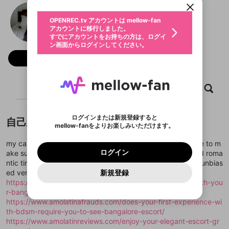
動画プレイリストを選択
生年月
Ashika Soni
固定動画に設定
不適切なユーザーとして報告しま
ファンレター
OPENREC.tv アカウントは mellow-fan
サブスクシェア
@
新規登録
ログイン
すか？
年
月
アカウントに移行しました。
マイページに表示されている動画 (ライブ配信、配
認証コードの入力
すでにアカウントをお持ちの方は、ログイ
生年月は登録後に変更できません。
信予定、アーカイブ、アップロード動画) をページ
選択できるプレイリストがありません。
応援している配信者にファンレターを送ることがで
ン画面からログインしてください。
ご確認ください
のトップに1つ固定できます。動画タイトル横のメ
ログイン
プレイリストは動画の再生画面で作成で
きます。好きなデザインを選んでメッセージを書い
ニューより設定することができます。
メールアドレスで新規登録
メールアドレスでログイン
問題を選択してください
フォロー
この限定コミュニティは、Discordで提供されてい
性別
きます。
たり、エールアイテムでデコレーションして、配信
メールアドレスにメールを送信しました。30分以内
パスワード再設定
ます。
者に届けましょう！
にメール記載の6桁の認証コードを入力してくださ
入力していただいたメールアドレ
男性
女性
その他
利用規約とプライバシーポリシーが更新されま
問題を選択してください
詳しくはこちら
※ファンレター機能は有料サービスです。
い。
または
または
ポイントが不足しています
した。 サービスを利用するには変更後の内容を
Discordアカウントをお持ちでない方
スに、パスワード再設定用URLを
セッションの有効期限が切れたた
ホーム
動画
キャプチャ
プレイリスト
登録したメールアドレスを入力し、送信してくださ
わいせつな表現
ブロックリストに追加しますか？
この動画の公開は終了しました
お住まいの地域
ご確認いただき、同意していただく必要があり
認証コード
い。
記載されたメールを送信しました
め、ログアウトしました
Discordとは？からDiscordにアクセス
X
X
ます。
mellowポイントの購入に進みますか？
他者を誹謗中傷する表現
のでご確認ください
0
6
ログインまたは新規登録すると
自己紹介
Discordアカウントを作成
mellow-fanをよりお楽しみいただけます。
キャンセル
OK
OK
0
500
著作権の侵害
Google
Google
利用規約
プレミアム会員に入会
を確認しました。
OK
いいえ
はい
mellow-fan のメールアドレス（mellow-fan.comド
この画面からDiscordに参加する
利用規約
および
プライバシーポリシー
に同意頂いた上で
ログイン
my call is AshikaSoni a Bangalore Escorts and I virtually like to m
プライバシーポリシー
を確認しました。
メイン及びcs.openrec.co.jpドメイン）が受信拒否設
次にお進みください。
OK
プライバシーの侵害
ご登録いただいた情報はサービスの向上を目的
ログイン
ake sure that we both have a hot, attractive, satisfying and roma
再設定する
動画プレイリストがありません
定に含まれていないかご確認ください。
Yahoo! JAPAN
Yahoo! JAPAN
Discordは第三者が提供するコミュニティーサービスで、
として使用いたします。
報告された問題については、利用規約に違反しているか
ntic time together. I've attractive figure. I am adventurous unbias
動画プレイリストを選択
パスワードを忘れた方は
こちら
過激な暴力や自傷行為
mellow-fanとは関わりがありません。Discordに関してのお
一部サービスをご利用いただくには、生年月の
どうかをスタッフが確認します。
この機能をむやみに使
ed version escorts in Bangalore and open minded.
新規登録
確認しました
問い合わせにはお答えすることができません。Discordの仕
アカウントをお持ちですか？
アカウントを作成する
登録が必要です。
用することは、利用規約違反になります。
https://www.africandatereviews.com/close-relationship-with-you
様変更により、限定コミュニティ特典の提供が終了する可能
入力
なりすまし行為
Appleでサインアップ
Appleでサインイン
動画のプレイリストを一つ選択すると、そのプレイ
ご登録いただいた情報は公開されません。
性がありますが、その際の補償は一切行いません。外部サー
r-bangalore-high-profile-escorts-by-ashika-soni/
リストの動画をマイページの上部にリストで表示す
ビスとのID連携に関する同意事項に同意の上、参加をお願い
閉じる
https://www.amolatinafrauds.com/does-your-first-experience-wi
ることができます。
出会いを誘導する行為
ファンレターを作成
します。
送信
th-bdsm-require-you-to-see-bangalore-escort/
mellow-fanの
mellow-fanの
利用規約
利用規約
・
・
プライバシーポリシー
プライバシーポリシー
・
・
外部
外部
登録
外部サービスとのID連携に関する同意事項
サービスとのID連携に関する同意事項
サービスとのID連携に関する同意事項
に同意頂いた上
に同意頂いた上
https://www.amolatinreviews.com/enjoy-your-elegant-escort-gr
閉じる
ねずみ講やマルチ商法
動画プレイリストを選択
アカウント作成
で、次にお進みください
で、次にお進みください