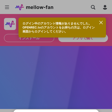
ログイン中のアカウント情報がありませんでした。
快適に視聴するなら、アプリをインストールしよう！
OPENREC.tvのアカウントをお持ちの方は、ログイン
画面からログインしてください。
インストール
アプリで開く
新規登録
OPENREC.tv アカウントは mellow-fan
OPENREC.tvアカウントはmellow-fanア
限定コミュニティ参加方法
パーソナルデータの登録
アカウントに移行しました。
カウントに統合しました。
すでにアカウントをお持ちの方は、ログイ
こちらからOPENREC.tvでログイン中のア
ン画面からログインしてください。
カウント情報を引き継ぐことができます。