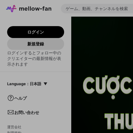
ログイン
新規登録
ログインするとフォロー中の
クリエイターの最新情報が表
示されます
Language
：
日本語
日本語
ヘルプ
English
お問い合わせ
中文(簡体)
한국어
運営会社
利用規約