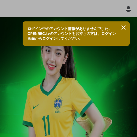
ログイン中のアカウント情報がありませんでした。
OPENREC.tvのアカウントをお持ちの方は、ログイン
画面からログインしてください。