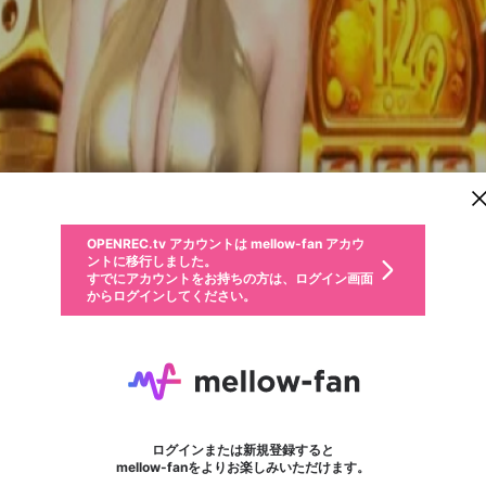
新規登録
OPENREC.tv アカウントは mellow-fan アカウ
OPENREC.tvアカウントはmellow-fanアカウン
パーソナルデータの登録
限定コミュニティ参加方法
ントに移行しました。
トに統合しました。
すでにアカウントをお持ちの方は、ログイン画面
こちらからOPENREC.tvでログイン中のアカウ
からログインしてください。
ント情報を引き継ぐことができます。
動画プレイリストを選択
生年月
固定動画に設定
不適切なユーザーとして報告します
ファンレター
サブスクシェア
OPENREC.tv アカウントは mellow-fan アカウ
@
新規登録
ログイン
か？
年
月
ントに移行しました。
マイページに表示されている動画 (ライブ配信、配信予定、ア
すでにアカウントをお持ちの方は、ログイン画面
ーカイブ、アップロード動画) をページのトップに1つ固定で
23WIN
応援している配信者にファンレターを送ることができま
生年月は登録後に変更できません。
認証コードの入力
できるプレイリストがありません。プレイリストは動画の再生画面で作
からログインしてください。
きます。動画タイトル横のメニューより設定することができま
す。好きなデザインを選んでメッセージを書いたり、エ
ログイン
す。
ご確認ください
す。
メールアドレスで新規登録
メールアドレスでログイン
問題を選択してください
ールアイテムでデコレーションして、配信者に届けまし
性別
ょう！
メールアドレスにメールを送信しました。30分以内にメ
パスワード再設定
詳しくはこちら
この限定コミュニティは、Discordで提供されています。
入力していただいたメールアドレス
男性
女性
その他
問題を選択してください
※ファンレター機能は有料サービスです。
ール記載の6桁の認証コードを入力してください。
フォロー
利用規約とプライバシーポリシーが更新されました。
または
または
ポイントが不足しています
に、パスワード再設定用URLを記載
セッションの有効期限が切れたた
Discordアカウントをお持ちでない方
サービスを利用するには変更後の内容をご確認いただ
わいせつな表現
認証コード
検索履歴をすべて削除しますか？
チームメンバーに追加しますか？
ブロックリストに追加しますか？
この動画の公開は終了しました
登録したメールアドレスを入力し、送信してください。
お住まいの地域
されたメールを送信しましたのでご
め、ログアウトしました
き、同意していただく必要があります。
X
X
Discordとは？からDiscordにアクセス
mellowポイントの購入に進みますか？
他者を誹謗中傷する表現
0
6
確認ください
ログインまたは新規登録すると
Discordアカウントを作成
キャンセル
キャンセル
mellow-fanをよりお楽しみいただけます。
いいえ
OK
はい
はい
OK
利用規約
を確認しました。
0
500
著作権の侵害
Google
Google
キャプチャ
プレイリスト
フォロー
フォロワー
プレミアム会員に入会
mellow-fan のメールアドレス（mellow-fan.comドメイン
OK