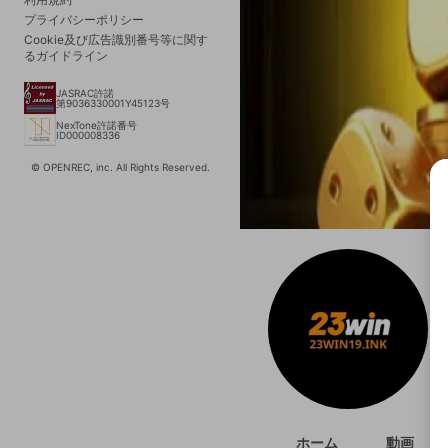
プライバシーポリシー
Cookie及び広告識別番号等に関す
るガイドライン
JASRAC許諾
第9036330001Y45123号
NexTone許諾番号
ID000008336
© OPENREC, inc. All Rights Reserved.
選択
きま
ホーム
動画