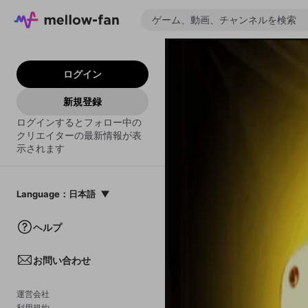
ログイン
新規登録
ログインするとフォロー中の
クリエイターの最新情報が表
示されます
Language
：
日本語
日本語
ヘルプ
English
お問い合わせ
中文(簡体)
한국어
運営会社
利用規約