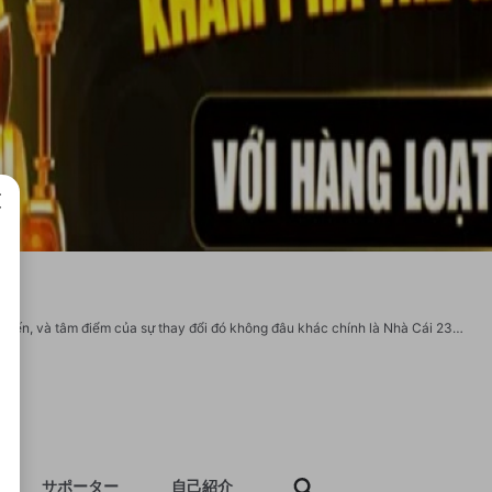
成で
Một làn sóng mới đang định hình lại toàn bộ cục diện của thị trường giải trí trực tuyến, và tâm điểm của sự thay đổi đó không đâu khác chính là Nhà Cái 23WIN. Nền tảng này không chỉ đơn thuần là một sân chơi cá cược, mà còn là một minh chứng cho sự đột phá công nghệ, cam kết mang đến những trải nghiệm giải trí thăng hoa và an toàn tuyệt đối cho cộng đồng người chơi. Với những bước tiến mạnh mẽ và tầm nhìn chiến lược, 23WIN đang từng bước chinh phục những đỉnh cao mới, khẳng định vị thế dẫn đầu không thể tranh cãi. Địa chỉ: Số 76, Đường Lê Văn Sỹ, P.1, Q. Tân Bình, Thành Phố Hồ Chí Minh, Việt Nam Zipcode: 700000 Phone: 0975 418 632 Website: https://23win19.ink/ Email: trangchu.23win19@gmail.com #23win #nhacai23win #linkvao23win #23win19ink https://twitter.com/23win19ink https://www.youtube.com/@23win19ink https://500px.com/p/23win19ink?view=photos https://gravatar.com/23win19ink
サポーター
自己紹介