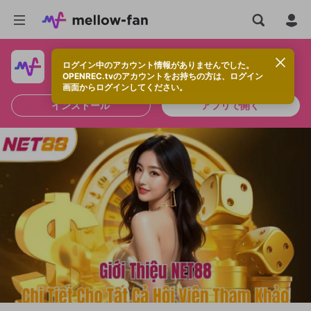
ログイン中のアカウント情報がありませんでした。
快適に視聴するなら、アプリをインストールしよう！
OPENREC.tvのアカウントをお持ちの方は、ログイン
画面からログインしてください。
インストール
アプリで開く
新規登録
OPENREC.tv アカウントは mellow-fan
OPENREC.tvアカウントはmellow-fanア
限定コミュニティ参加方法
パーソナルデータの登録
アカウントに移行しました。
カウントに統合しました。