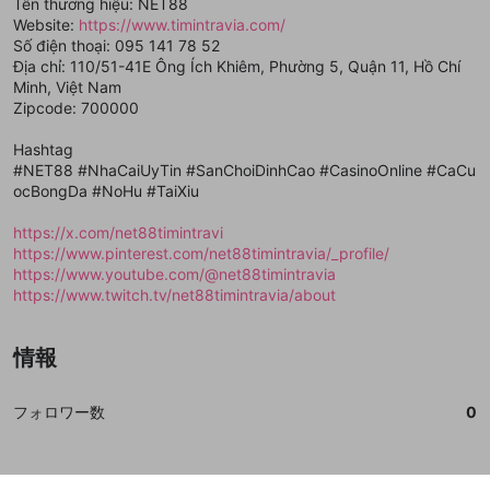
登録
Tên thương hiệu: NET88
外部サービスとのID連携に関する同意事項
サービスとのID連携に関する同意事項
サービスとのID連携に関する同意事項
に同意頂いた上
に同意頂いた上
閉じる
ねずみ講やマルチ商法
動画プレイリストを選択
アカウント作成
Website:
https://www.timintravia.com/
で、次にお進みください
で、次にお進みください
Số điện thoại: 095 141 78 52
誤解を招く配信設定
あとで登録
Discordとは？
Discordに参加する
Địa chỉ: 110/51-41E Ông Ích Khiêm, Phường 5, Quận 11, Hồ Chí
mellow-fanからのお得な情報をメールで受
Minh, Việt Nam
ゲームの録画禁止区域の配信
け取る
Zipcode: 700000
改造版・海賊版ソフトの配信
Hashtag
#NET88 #NhaCaiUyTin #SanChoiDinhCao #CasinoOnline #CaCu
政治的・宗教的・人種的な内容
ocBongDa #NoHu #TaiXiu
その他の問題
https://x.com/net88timintravi
https://www.pinterest.com/net88timintravia/_profile/
https://www.youtube.com/@net88timintravia
https://www.twitch.tv/net88timintravia/about
情報
フォロワー数
0